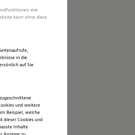
rundfunktionen wie
ebsite kann ohne diese
eitenaufrufe,
bnisse in die
rsönlich auf Sie
 zugeschnittene
ookies und weitere
m Beispiel, welche
k dieser Cookies und
passte Inhalte
r Anzeige zu