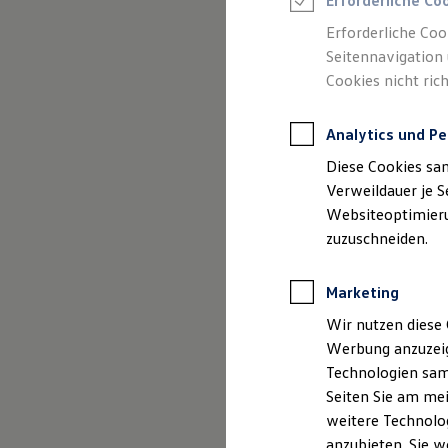
Erforderliche Co
Reifenpakete
Leasing
Erforderliche Coo
Leasing-Angebote
Seitennavigation 
Gebrauchtwagen Leasing
Cookies nicht rich
Junge Gebrauchtwagen-Leasing
Elektroauto Leasing
Kleinwagen-Leasing
Analytics und Pe
Leasing ohne Anzahlung
Finanzierung
Diese Cookies sa
Autokredit mit Schlussrate
Versicherungen und Garantien
Verweildauer je S
Kfz-Versicherung
Websiteoptimierun
Restschuldversicherungen
zuzuschneiden.
Garantien
Wartungsverträge
Geschäftskunden
Marketing
Professional Class bei Volkswagen
Großkunden
Wir nutzen diese 
Behörden
Werbung anzuzeig
Direktkunden
Sonderfahrzeuge
Technologien sam
Anpfiff zum Gewinn
Seiten Sie am mei
Elektromobilität
weitere Technolog
Elektroautos
ID. Tutorials
anzubieten. Sie w