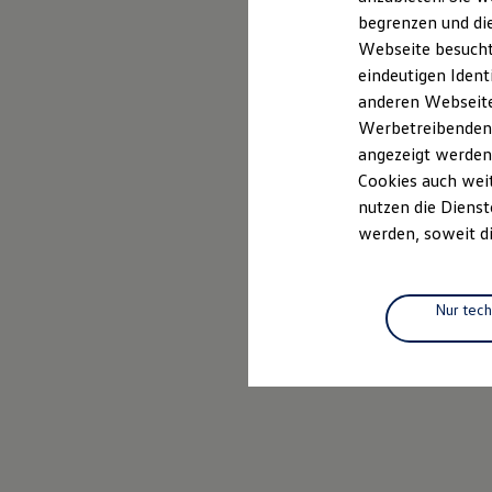
Elektrofahrzeugkonzepte
begrenzen und die
ID. EVERY1
Webseite besucht 
Reichweite
Reichweite der ID. Modelle
eindeutigen Ident
Reichweite im Winter
anderen Webseiten
Rekuperation
Werbetreibenden,
Laden
Laden unterwegs
angezeigt werden
Laden Zuhause
Cookies auch weit
Ladestationen finden
nutzen die Dienst
Ladezeitensimulator
Batterie
werden, soweit di
Sicherheit
Garantie und Lebensdauer
Nachhaltigkeit
Technologie
Nur tec
Kosten und Kauf
Verbrauchskosten
Kaufoptionen
E-Auto-Förderung
Software und Konnektivität
Die ID. Software 6
ID. Software Versionen und Updates
Digitale Extras
Schnittstellen zu Ihrem ID.