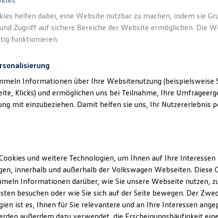
okies
kies helfen dabei, eine Website nutzbar zu machen, indem sie G
und Zugriff auf sichere Bereiche der Website ermöglichen. Die W
tig funktionieren.
rsonalisierung
mmeln Informationen über Ihre Websitenutzung (beispielsweise S
eite, Klicks) und ermöglichen uns bei Teilnahme, Ihre Umfrageerge
g mit einzubeziehen. Damit helfen sie uns, Ihr Nutzererlebnis pe
Cookies und weitere Technologien, um Ihnen auf Ihre Interessen
en, innerhalb und außerhalb der Volkswagen Webseiten. Diese C
meln Informationen darüber, wie Sie unsere Webseite nutzen, zu
sten besuchen oder wie Sie sich auf der Seite bewegen. Der Zwec
ien ist es, Ihnen für Sie relevantere und an Ihre Interessen ange
erden außerdem dazu verwendet, die Erscheinungshäufigkeit eine