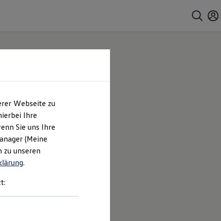
erer Webseite zu
ierbei Ihre
enn Sie uns Ihre
Manager (Meine
n zu unseren
klärung
.
t: