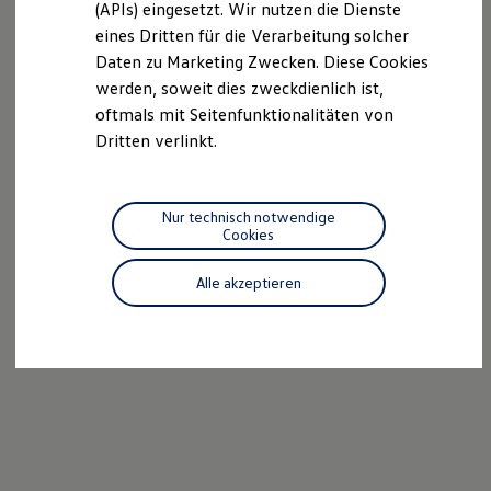
(APIs) eingesetzt. Wir nutzen die Dienste
Motorenöl und Flüssigkeiten
eines Dritten für die Verarbeitung solcher
Räder und Reifen
Pannen- und Unfallhilfe
Daten zu Marketing Zwecken. Diese Cookies
Economy Service
werden, soweit dies zweckdienlich ist,
Volkswagen Teile
oftmals mit Seitenfunktionalitäten von
Zubehör
Modellspezifisches Zubehör
Dritten verlinkt.
Schutz und Pflege
Transport
Entertainment und Elektronik
Individualisieren
Nur technisch notwendige
Wallbox und Ladekabel
Cookies
Digitale Extras
Dienste für Ihr Modell finden
Alle akzeptieren
Volkswagen Apps, Login und Shop
Handy und Fahrzeug verbinden
Updates für Software, Karten und Radio
Über Ihr Auto
Vorgängermodelle
Kundeninformationen
Volkswagen Kundenbetreuung
Warn- und Kontrollleuchten
Assistenzsysteme
Digitale Betriebsanleitung
Live Beratung