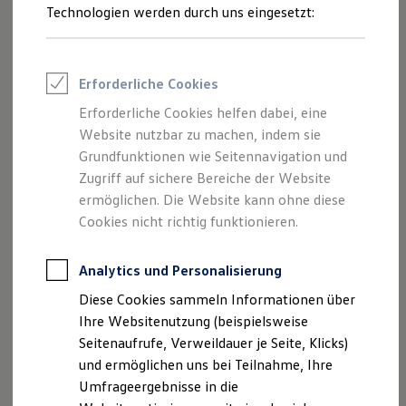
Reifenpakete
Technologien werden durch uns eingesetzt:
Leasing
Leasing-Angebote
Gebrauchtwagen Leasing
Junge Gebrauchtwagen-Leasing
Erforderliche Cookies
Elektroauto Leasing
Kleinwagen-Leasing
Erforderliche Cookies helfen dabei, eine
Leasing ohne Anzahlung
Website nutzbar zu machen, indem sie
Finanzierung
Autokredit mit Schlussrate
Grundfunktionen wie Seitennavigation und
Versicherungen und Garantien
Zugriff auf sichere Bereiche der Website
Kfz-Versicherung
ermöglichen. Die Website kann ohne diese
Restschuldversicherungen
Garantien
Cookies nicht richtig funktionieren.
Wartungsverträge
Geschäftskunden
Professional Class bei Volkswagen
Analytics und Personalisierung
Großkunden
Diese Cookies sammeln Informationen über
Behörden
Direktkunden
Ihre Websitenutzung (beispielsweise
Sonderfahrzeuge
Seitenaufrufe, Verweildauer je Seite, Klicks)
Anpfiff zum Gewinn
und ermöglichen uns bei Teilnahme, Ihre
Elektromobilität
Elektroautos
Umfrageergebnisse in die
ID. Tutorials