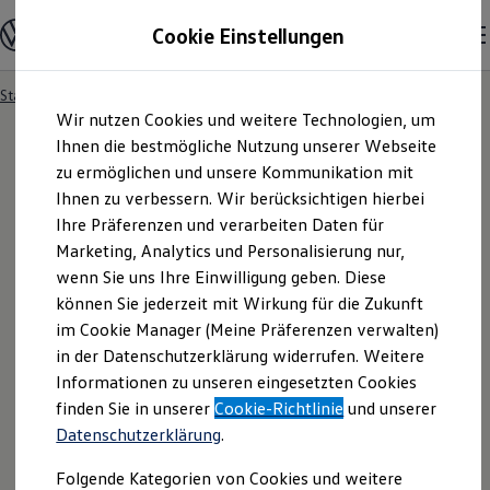
Modelle und Konfigurator
Cookie Einstellungen
Konfigurator
Modelle vergleichen
Konfiguration laden
Startseite
Besitzer und Service
Service- & Zubehörangebote
Zum
Zum
Autosuche
Wir nutzen Cookies und weitere Technologien, um
Hauptinhalt
Footer
Elektroautos
springen
springen
Ihnen die bestmögliche Nutzung unserer Webseite
ENERGY Sondermodelle
Nutzfahrzeuge
zu ermöglichen und unsere Kommunikation mit
SUV und CUV
Ihnen zu verbessern. Wir berücksichtigen hierbei
Familienautos
Ihre Präferenzen und verarbeiten Daten für
Kombis
Kompaktwagen
Marketing, Analytics und Personalisierung nur,
Sportwagen
wenn Sie uns Ihre Einwilligung geben. Diese
Schnell verfügbare Fahrzeuge
Angebote und Produkte
können Sie jederzeit mit Wirkung für die Zukunft
Aktuelle Angebote
im Cookie Manager (Meine Präferenzen verwalten)
E-Auto-Förderung
in der Datenschutzerklärung widerrufen. Weitere
Volkswagen Marktplatz
Informationen zu unseren eingesetzten Cookies
Die ENERGY Sondermodelle
Junge Gebrauchtwagen und Gebrauchtwagen
finden Sie in unserer
Cookie-Richtlinie
und unserer
Volkswagen Zertifizierte Gebrauchtwagen
Datenschutzerklärung
.
Elektromobilität bei Gebrauchtwagen
Zubehör- und Serviceangebote
Folgende Kategorien von Cookies und weitere
Saisonangebote