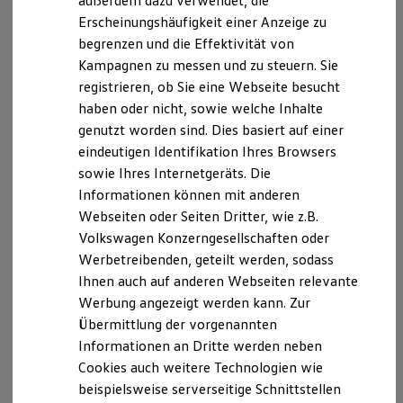
außerdem dazu verwendet, die
Hybridautos
Erscheinungshäufigkeit einer Anzeige zu
Marke und Erlebnis
begrenzen und die Effektivität von
Volkswagen R und R Experience
R-Modelle
Kampagnen zu messen und zu steuern. Sie
R Experience
registrieren, ob Sie eine Webseite besucht
Driving Experience
haben oder nicht, sowie welche Inhalte
Volkswagen entdecken
Werkbesichtigung
genutzt worden sind. Dies basiert auf einer
Factory visit
eindeutigen Identifikation Ihres Browsers
Lifestyle Shop
sowie Ihres Internetgeräts. Die
T-Roc Kollektion
Golf Kollektion
Informationen können mit anderen
ID. Kollektion
Webseiten oder Seiten Dritter, wie z.B.
Volkswagen Kollektion
Volkswagen Konzerngesellschaften oder
R-Kollektion
GTI Kollektion
Werbetreibenden, geteilt werden, sodass
Fußball Drop
Ihnen auch auf anderen Webseiten relevante
we drive football
Werbung angezeigt werden kann. Zur
#wedriveproud
Besitzer und Service
Übermittlung der vorgenannten
myVolkswagen
Informationen an Dritte werden neben
Software Updates
Cookies auch weitere Technologien wie
Service und Ersatzteile
Inspektion und HU/AU
beispielsweise serverseitige Schnittstellen
Reparaturen und Checks