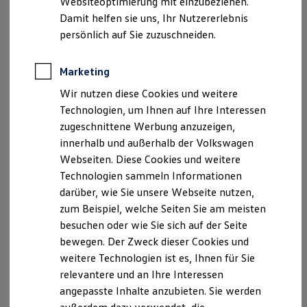
Websiteoptimierung mit einzubeziehen.
Elektrofahrzeugkonzepte
Damit helfen sie uns, Ihr Nutzererlebnis
ID. EVERY1
Reichweite
persönlich auf Sie zuzuschneiden.
Reichweite der ID. Modelle
Reichweite im Winter
Rekuperation
Marketing
Laden
Wir nutzen diese Cookies und weitere
Laden unterwegs
Laden Zuhause
Technologien, um Ihnen auf Ihre Interessen
Ladestationen finden
zugeschnittene Werbung anzuzeigen,
Ladezeitensimulator
innerhalb und außerhalb der Volkswagen
Batterie
Sicherheit
Webseiten. Diese Cookies und weitere
Garantie und Lebensdauer
Technologien sammeln Informationen
Nachhaltigkeit
darüber, wie Sie unsere Webseite nutzen,
Technologie
Kosten und Kauf
zum Beispiel, welche Seiten Sie am meisten
Verbrauchskosten
besuchen oder wie Sie sich auf der Seite
Kaufoptionen
bewegen. Der Zweck dieser Cookies und
E-Auto-Förderung
Software und Konnektivität
weitere Technologien ist es, Ihnen für Sie
Die ID. Software 6
relevantere und an Ihre Interessen
ID. Software Versionen und Updates
angepasste Inhalte anzubieten. Sie werden
Digitale Extras
Schnittstellen zu Ihrem ID.