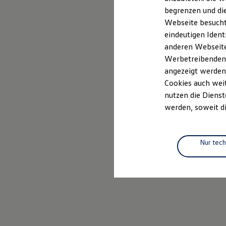
Elektrofahrzeugkonzepte
begrenzen und die
ID. EVERY1
Webseite besucht 
Reichweite
Reichweite der ID. Modelle
eindeutigen Ident
Reichweite im Winter
anderen Webseiten
Rekuperation
Werbetreibenden,
Laden
Laden unterwegs
angezeigt werden
Laden Zuhause
Cookies auch weit
Ladestationen finden
nutzen die Dienst
Ladezeitensimulator
Batterie
werden, soweit di
Sicherheit
Garantie und Lebensdauer
Nachhaltigkeit
Technologie
Nur tec
Kosten und Kauf
Verbrauchskosten
Kaufoptionen
E-Auto-Förderung
Software und Konnektivität
Die ID. Software 6
ID. Software Versionen und Updates
Digitale Extras
Schnittstellen zu Ihrem ID.