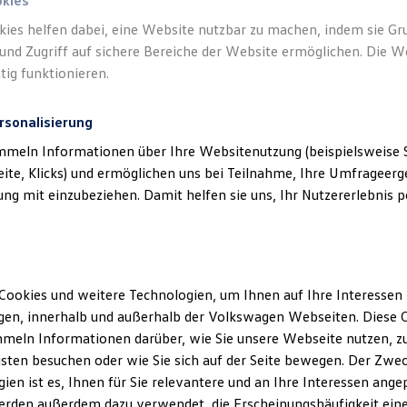
okies
kies helfen dabei, eine Website nutzbar zu machen, indem sie G
und Zugriff auf sichere Bereiche der Website ermöglichen. Die W
tig funktionieren.
rsonalisierung
mmeln Informationen über Ihre Websitenutzung (beispielsweise S
eite, Klicks) und ermöglichen uns bei Teilnahme, Ihre Umfrageerge
g mit einzubeziehen. Damit helfen sie uns, Ihr Nutzererlebnis pe
Cookies und weitere Technologien, um Ihnen auf Ihre Interessen
en, innerhalb und außerhalb der Volkswagen Webseiten. Diese C
meln Informationen darüber, wie Sie unsere Webseite nutzen, zu
sten besuchen oder wie Sie sich auf der Seite bewegen. Der Zwec
ien ist es, Ihnen für Sie relevantere und an Ihre Interessen ange
erden außerdem dazu verwendet, die Erscheinungshäufigkeit eine