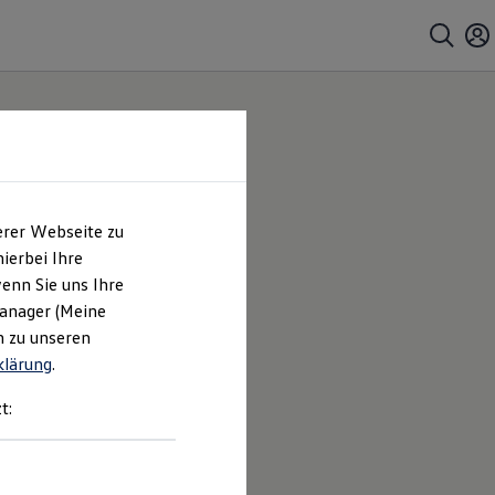
erer Webseite zu
ierbei Ihre
enn Sie uns Ihre
Manager (Meine
n zu unseren
klärung
.
t: