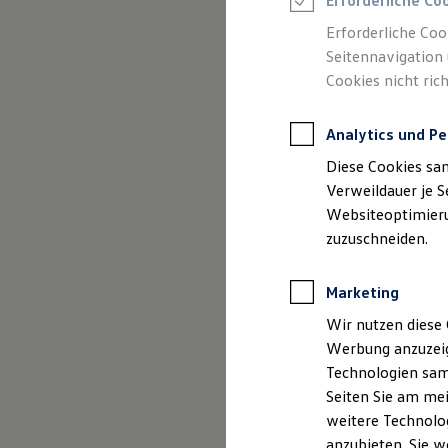
Erforderliche Co
Reifenpakete
Leasing
Erforderliche Coo
Leasing-Angebote
Seitennavigation 
Gebrauchtwagen Leasing
Cookies nicht rich
Junge Gebrauchtwagen-Leasing
Elektroauto Leasing
Kleinwagen-Leasing
Analytics und Pe
Leasing ohne Anzahlung
Finanzierung
Diese Cookies sa
Autokredit mit Schlussrate
Versicherungen und Garantien
Verweildauer je S
Kfz-Versicherung
Websiteoptimierun
Restschuldversicherungen
zuzuschneiden.
Garantien
Wartungsverträge
Geschäftskunden
Marketing
Professional Class bei Volkswagen
Großkunden
Wir nutzen diese 
Behörden
Werbung anzuzeig
Direktkunden
Sonderfahrzeuge
Technologien sam
Anpfiff zum Gewinn
Seiten Sie am mei
Elektromobilität
weitere Technolog
Elektroautos
ID. Tutorials
anzubieten. Sie w