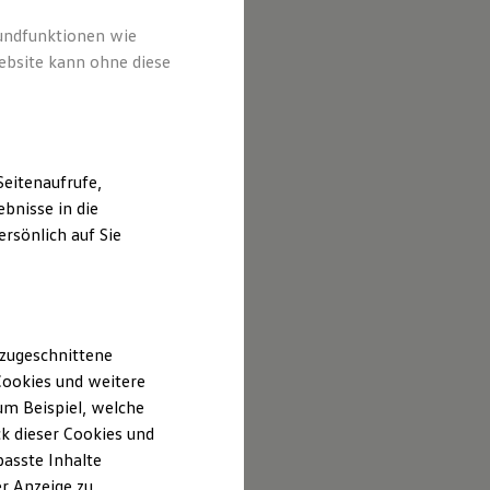
rundfunktionen wie
ebsite kann ohne diese
eitenaufrufe,
bnisse in die
rsönlich auf Sie
 zugeschnittene
ookies und weitere
m Beispiel, welche
k dieser Cookies und
passte Inhalte
r Anzeige zu