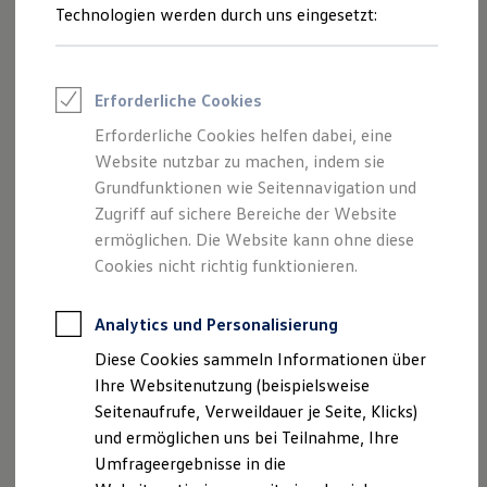
Reifenpakete
Technologien werden durch uns eingesetzt:
Leasing
Leasing-Angebote
Gebrauchtwagen Leasing
Junge Gebrauchtwagen-Leasing
Erforderliche Cookies
Elektroauto Leasing
Kleinwagen-Leasing
Erforderliche Cookies helfen dabei, eine
Leasing ohne Anzahlung
Website nutzbar zu machen, indem sie
Finanzierung
Autokredit mit Schlussrate
Grundfunktionen wie Seitennavigation und
Versicherungen und Garantien
Zugriff auf sichere Bereiche der Website
Kfz-Versicherung
ermöglichen. Die Website kann ohne diese
Restschuldversicherungen
Garantien
Cookies nicht richtig funktionieren.
Wartungsverträge
Geschäftskunden
Professional Class bei Volkswagen
Analytics und Personalisierung
Großkunden
Diese Cookies sammeln Informationen über
Behörden
Direktkunden
Ihre Websitenutzung (beispielsweise
Sonderfahrzeuge
Seitenaufrufe, Verweildauer je Seite, Klicks)
Anpfiff zum Gewinn
und ermöglichen uns bei Teilnahme, Ihre
Elektromobilität
Elektroautos
Umfrageergebnisse in die
ID. Tutorials