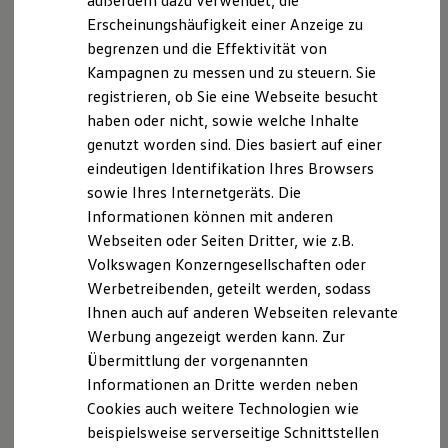
außerdem dazu verwendet, die
Hybridautos
Erscheinungshäufigkeit einer Anzeige zu
Marke und Erlebnis
begrenzen und die Effektivität von
Volkswagen R und R Experience
R-Modelle
Kampagnen zu messen und zu steuern. Sie
R Experience
registrieren, ob Sie eine Webseite besucht
Driving Experience
haben oder nicht, sowie welche Inhalte
Volkswagen entdecken
Werkbesichtigung
genutzt worden sind. Dies basiert auf einer
Factory visit
eindeutigen Identifikation Ihres Browsers
Lifestyle Shop
sowie Ihres Internetgeräts. Die
T-Roc Kollektion
Golf Kollektion
Informationen können mit anderen
ID. Kollektion
Webseiten oder Seiten Dritter, wie z.B.
Volkswagen Kollektion
Volkswagen Konzerngesellschaften oder
R-Kollektion
GTI Kollektion
Werbetreibenden, geteilt werden, sodass
Fußball Drop
Ihnen auch auf anderen Webseiten relevante
we drive football
Werbung angezeigt werden kann. Zur
#wedriveproud
Besitzer und Service
Übermittlung der vorgenannten
myVolkswagen
Informationen an Dritte werden neben
Software Updates
Cookies auch weitere Technologien wie
Service und Ersatzteile
Inspektion und HU/AU
beispielsweise serverseitige Schnittstellen
Reparaturen und Checks