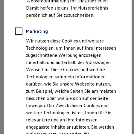
Websiteoptimierung mit einzubeziehen.
Elektrofahrzeugkonzepte
Damit helfen sie uns, Ihr Nutzererlebnis
ID. EVERY1
Reichweite
persönlich auf Sie zuzuschneiden.
Reichweite der ID. Modelle
Reichweite im Winter
Rekuperation
Marketing
Laden
Wir nutzen diese Cookies und weitere
Laden unterwegs
Laden Zuhause
Technologien, um Ihnen auf Ihre Interessen
Ladestationen finden
zugeschnittene Werbung anzuzeigen,
Ladezeitensimulator
innerhalb und außerhalb der Volkswagen
Batterie
Sicherheit
Webseiten. Diese Cookies und weitere
Garantie und Lebensdauer
Technologien sammeln Informationen
Nachhaltigkeit
darüber, wie Sie unsere Webseite nutzen,
Technologie
Kosten und Kauf
zum Beispiel, welche Seiten Sie am meisten
Verbrauchskosten
besuchen oder wie Sie sich auf der Seite
Kaufoptionen
bewegen. Der Zweck dieser Cookies und
E-Auto-Förderung
Software und Konnektivität
weitere Technologien ist es, Ihnen für Sie
Die ID. Software 6
relevantere und an Ihre Interessen
ID. Software Versionen und Updates
angepasste Inhalte anzubieten. Sie werden
Digitale Extras
Schnittstellen zu Ihrem ID.