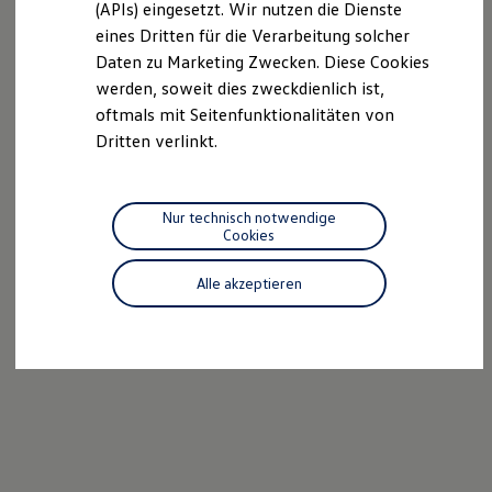
(APIs) eingesetzt. Wir nutzen die Dienste
Motorenöl und Flüssigkeiten
eines Dritten für die Verarbeitung solcher
Räder und Reifen
Pannen- und Unfallhilfe
Daten zu Marketing Zwecken. Diese Cookies
Economy Service
werden, soweit dies zweckdienlich ist,
Volkswagen Teile
oftmals mit Seitenfunktionalitäten von
Zubehör
Modellspezifisches Zubehör
Dritten verlinkt.
Schutz und Pflege
Transport
Entertainment und Elektronik
Individualisieren
Nur technisch notwendige
Wallbox und Ladekabel
Cookies
Digitale Extras
Dienste für Ihr Modell finden
Alle akzeptieren
Volkswagen Apps, Login und Shop
Handy und Fahrzeug verbinden
Updates für Software, Karten und Radio
Über Ihr Auto
Vorgängermodelle
Kundeninformationen
Volkswagen Kundenbetreuung
Warn- und Kontrollleuchten
Assistenzsysteme
Digitale Betriebsanleitung
Live Beratung