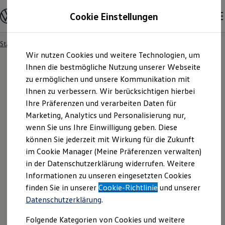
Modelle und Konfigurator
Cookie Einstellungen
Konfigurator
Modelle vergleichen
Konfiguration laden
Startseite
Besitzer und Service
Service- & Zubehörangebote
Zum
Zum
Autosuche
Wir nutzen Cookies und weitere Technologien, um
Hauptinhalt
Footer
Elektroautos
springen
springen
Ihnen die bestmögliche Nutzung unserer Webseite
ENERGY Sondermodelle
Nutzfahrzeuge
zu ermöglichen und unsere Kommunikation mit
SUV und CUV
Ihnen zu verbessern. Wir berücksichtigen hierbei
Familienautos
Ihre Präferenzen und verarbeiten Daten für
Kombis
Kompaktwagen
Marketing, Analytics und Personalisierung nur,
Sportwagen
wenn Sie uns Ihre Einwilligung geben. Diese
Schnell verfügbare Fahrzeuge
Angebote und Produkte
können Sie jederzeit mit Wirkung für die Zukunft
Aktuelle Angebote
im Cookie Manager (Meine Präferenzen verwalten)
E-Auto-Förderung
in der Datenschutzerklärung widerrufen. Weitere
Volkswagen Marktplatz
Informationen zu unseren eingesetzten Cookies
Die ENERGY Sondermodelle
Junge Gebrauchtwagen und Gebrauchtwagen
finden Sie in unserer
Cookie-Richtlinie
und unserer
Volkswagen Zertifizierte Gebrauchtwagen
Datenschutzerklärung
.
Elektromobilität bei Gebrauchtwagen
Zubehör- und Serviceangebote
Folgende Kategorien von Cookies und weitere
Saisonangebote