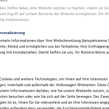
okies
kies helfen dabei, eine Website nutzbar zu machen, indem sie G
und Zugriff auf sichere Bereiche der Website ermöglichen. Die W
tig funktionieren.
rsonalisierung
mmeln Informationen über Ihre Websitenutzung (beispielsweise S
eite, Klicks) und ermöglichen uns bei Teilnahme, Ihre Umfrageerge
g mit einzubeziehen. Damit helfen sie uns, Ihr Nutzererlebnis pe
Cookies und weitere Technologien, um Ihnen auf Ihre Interessen
en, innerhalb und außerhalb der Volkswagen Webseiten. Diese C
meln Informationen darüber, wie Sie unsere Webseite nutzen, zu
sten besuchen oder wie Sie sich auf der Seite bewegen. Der Zwec
ien ist es, Ihnen für Sie relevantere und an Ihre Interessen ange
erden außerdem dazu verwendet, die Erscheinungshäufigkeit eine