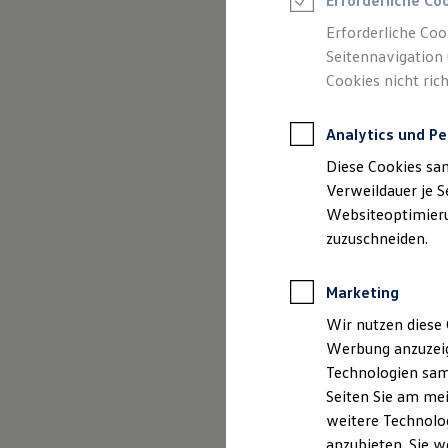
Erforderliche Co
Reifenpakete
Leasing
Erforderliche Coo
Leasing-Angebote
Seitennavigation 
Gebrauchtwagen Leasing
Cookies nicht rich
Junge Gebrauchtwagen-Leasing
Elektroauto Leasing
Kleinwagen-Leasing
Analytics und Pe
Leasing ohne Anzahlung
Finanzierung
Diese Cookies sa
Autokredit mit Schlussrate
Versicherungen und Garantien
Verweildauer je S
Kfz-Versicherung
Websiteoptimierun
Restschuldversicherungen
zuzuschneiden.
Garantien
Wartungsverträge
Geschäftskunden
Marketing
Professional Class bei Volkswagen
Großkunden
Wir nutzen diese 
Behörden
Werbung anzuzeig
Direktkunden
Sonderfahrzeuge
Technologien sam
Anpfiff zum Gewinn
Seiten Sie am mei
Elektromobilität
weitere Technolog
Elektroautos
ID. Tutorials
anzubieten. Sie w