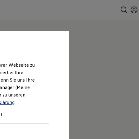
erer Webseite zu
ierbei Ihre
enn Sie uns Ihre
Manager (Meine
n zu unseren
klärung
.
t: