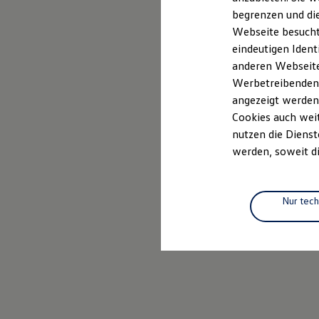
Elektrofahrzeugkonzepte
begrenzen und die
ID. EVERY1
Webseite besucht 
Reichweite
Reichweite der ID. Modelle
eindeutigen Ident
Reichweite im Winter
anderen Webseiten
Rekuperation
Werbetreibenden,
Laden
Laden unterwegs
angezeigt werden
Laden Zuhause
Cookies auch weit
Ladestationen finden
nutzen die Dienst
Ladezeitensimulator
Batterie
werden, soweit di
Sicherheit
Garantie und Lebensdauer
Nachhaltigkeit
Technologie
Nur tec
Kosten und Kauf
Verbrauchskosten
Kaufoptionen
E-Auto-Förderung
Software und Konnektivität
Die ID. Software 6
ID. Software Versionen und Updates
Digitale Extras
Schnittstellen zu Ihrem ID.