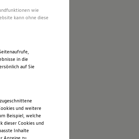
rundfunktionen wie
ebsite kann ohne diese
eitenaufrufe,
bnisse in die
rsönlich auf Sie
 zugeschnittene
ookies und weitere
m Beispiel, welche
k dieser Cookies und
passte Inhalte
r Anzeige zu