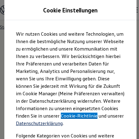
Modelle und Konfigurator
Cookie Einstellungen
Konfigurator
Modelle vergleichen
Konfiguration laden
Startseite
Besitzer und Service
Service- & Zubehörangebote
Zum
Zum
Autosuche
Wir nutzen Cookies und weitere Technologien, um
Hauptinhalt
Footer
Elektroautos
springen
springen
Ihnen die bestmögliche Nutzung unserer Webseite
ENERGY Sondermodelle
Nutzfahrzeuge
zu ermöglichen und unsere Kommunikation mit
SUV und CUV
Ihnen zu verbessern. Wir berücksichtigen hierbei
Familienautos
Ihre Präferenzen und verarbeiten Daten für
Kombis
Kompaktwagen
Marketing, Analytics und Personalisierung nur,
Sportwagen
wenn Sie uns Ihre Einwilligung geben. Diese
Schnell verfügbare Fahrzeuge
Angebote und Produkte
können Sie jederzeit mit Wirkung für die Zukunft
Aktuelle Angebote
im Cookie Manager (Meine Präferenzen verwalten)
E-Auto-Förderung
in der Datenschutzerklärung widerrufen. Weitere
Volkswagen Marktplatz
Informationen zu unseren eingesetzten Cookies
Die ENERGY Sondermodelle
Junge Gebrauchtwagen und Gebrauchtwagen
finden Sie in unserer
Cookie-Richtlinie
und unserer
Volkswagen Zertifizierte Gebrauchtwagen
Datenschutzerklärung
.
Elektromobilität bei Gebrauchtwagen
Zubehör- und Serviceangebote
Folgende Kategorien von Cookies und weitere
Saisonangebote