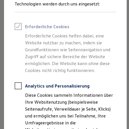
Reifenpakete
Technologien werden durch uns eingesetzt:
Leasing
Leasing-Angebote
Gebrauchtwagen Leasing
Junge Gebrauchtwagen-Leasing
Erforderliche Cookies
Elektroauto Leasing
Kleinwagen-Leasing
Erforderliche Cookies helfen dabei, eine
Leasing ohne Anzahlung
Website nutzbar zu machen, indem sie
Finanzierung
Autokredit mit Schlussrate
Grundfunktionen wie Seitennavigation und
Versicherungen und Garantien
Zugriff auf sichere Bereiche der Website
Kfz-Versicherung
ermöglichen. Die Website kann ohne diese
Restschuldversicherungen
Garantien
Cookies nicht richtig funktionieren.
Wartungsverträge
Geschäftskunden
Professional Class bei Volkswagen
Analytics und Personalisierung
Großkunden
Diese Cookies sammeln Informationen über
Behörden
Direktkunden
Ihre Websitenutzung (beispielsweise
Sonderfahrzeuge
Seitenaufrufe, Verweildauer je Seite, Klicks)
Anpfiff zum Gewinn
und ermöglichen uns bei Teilnahme, Ihre
Elektromobilität
Elektroautos
Umfrageergebnisse in die
ID. Tutorials