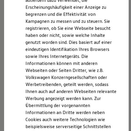
außerdem dazu verwendet, die
Hybridautos
Erscheinungshäufigkeit einer Anzeige zu
Marke und Erlebnis
begrenzen und die Effektivität von
Volkswagen R und R Experience
R-Modelle
Kampagnen zu messen und zu steuern. Sie
R Experience
registrieren, ob Sie eine Webseite besucht
Driving Experience
haben oder nicht, sowie welche Inhalte
Volkswagen entdecken
Werkbesichtigung
genutzt worden sind. Dies basiert auf einer
Factory visit
eindeutigen Identifikation Ihres Browsers
Lifestyle Shop
sowie Ihres Internetgeräts. Die
T-Roc Kollektion
Golf Kollektion
Informationen können mit anderen
ID. Kollektion
Webseiten oder Seiten Dritter, wie z.B.
Volkswagen Kollektion
Volkswagen Konzerngesellschaften oder
R-Kollektion
GTI Kollektion
Werbetreibenden, geteilt werden, sodass
Fußball Drop
Ihnen auch auf anderen Webseiten relevante
we drive football
Werbung angezeigt werden kann. Zur
#wedriveproud
Besitzer und Service
Übermittlung der vorgenannten
myVolkswagen
Informationen an Dritte werden neben
Software Updates
Cookies auch weitere Technologien wie
Service und Ersatzteile
Inspektion und HU/AU
beispielsweise serverseitige Schnittstellen
Reparaturen und Checks