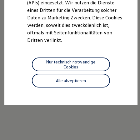
(APIs) eingesetzt. Wir nutzen die Dienste
Motorenöl und Flüssigkeiten
eines Dritten für die Verarbeitung solcher
Räder und Reifen
Pannen- und Unfallhilfe
Daten zu Marketing Zwecken. Diese Cookies
Economy Service
werden, soweit dies zweckdienlich ist,
Volkswagen Teile
oftmals mit Seitenfunktionalitäten von
Zubehör
Modellspezifisches Zubehör
Dritten verlinkt.
Schutz und Pflege
Transport
Entertainment und Elektronik
Individualisieren
Nur technisch notwendige
Wallbox und Ladekabel
Cookies
Digitale Extras
Dienste für Ihr Modell finden
Alle akzeptieren
Volkswagen Apps, Login und Shop
Handy und Fahrzeug verbinden
Updates für Software, Karten und Radio
Über Ihr Auto
Vorgängermodelle
Kundeninformationen
Volkswagen Kundenbetreuung
Warn- und Kontrollleuchten
Assistenzsysteme
Digitale Betriebsanleitung
Live Beratung