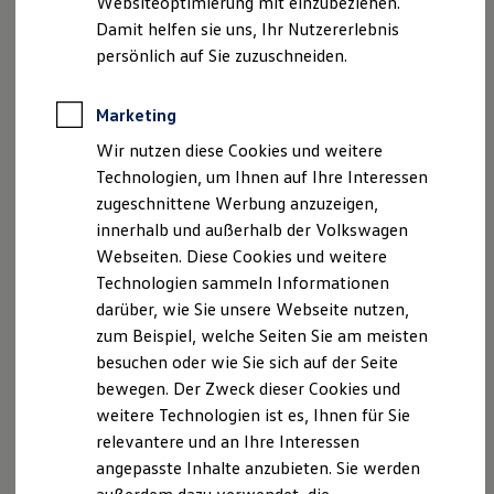
Websiteoptimierung mit einzubeziehen.
Elektrofahrzeugkonzepte
Damit helfen sie uns, Ihr Nutzererlebnis
ID. EVERY1
Reichweite
persönlich auf Sie zuzuschneiden.
Reichweite der ID. Modelle
Reichweite im Winter
Rekuperation
Marketing
Laden
Wir nutzen diese Cookies und weitere
Laden unterwegs
Laden Zuhause
Technologien, um Ihnen auf Ihre Interessen
Ladestationen finden
zugeschnittene Werbung anzuzeigen,
Ladezeitensimulator
innerhalb und außerhalb der Volkswagen
Batterie
Sicherheit
Webseiten. Diese Cookies und weitere
Garantie und Lebensdauer
Technologien sammeln Informationen
Nachhaltigkeit
darüber, wie Sie unsere Webseite nutzen,
Technologie
Kosten und Kauf
zum Beispiel, welche Seiten Sie am meisten
Verbrauchskosten
besuchen oder wie Sie sich auf der Seite
Kaufoptionen
bewegen. Der Zweck dieser Cookies und
E-Auto-Förderung
Software und Konnektivität
weitere Technologien ist es, Ihnen für Sie
Die ID. Software 6
relevantere und an Ihre Interessen
ID. Software Versionen und Updates
angepasste Inhalte anzubieten. Sie werden
Digitale Extras
Schnittstellen zu Ihrem ID.