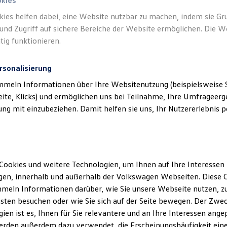
okies
kies helfen dabei, eine Website nutzbar zu machen, indem sie G
und Zugriff auf sichere Bereiche der Website ermöglichen. Die W
tig funktionieren.
rsonalisierung
mmeln Informationen über Ihre Websitenutzung (beispielsweise S
eite, Klicks) und ermöglichen uns bei Teilnahme, Ihre Umfrageerge
g mit einzubeziehen. Damit helfen sie uns, Ihr Nutzererlebnis pe
Cookies und weitere Technologien, um Ihnen auf Ihre Interessen
en, innerhalb und außerhalb der Volkswagen Webseiten. Diese C
meln Informationen darüber, wie Sie unsere Webseite nutzen, zu
sten besuchen oder wie Sie sich auf der Seite bewegen. Der Zwec
ien ist es, Ihnen für Sie relevantere und an Ihre Interessen ange
erden außerdem dazu verwendet, die Erscheinungshäufigkeit eine