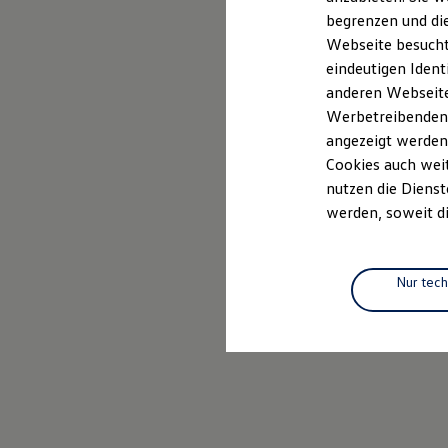
Elektrofahrzeugkonzepte
begrenzen und die
ID. EVERY1
Webseite besucht 
Reichweite
Reichweite der ID. Modelle
eindeutigen Ident
Reichweite im Winter
anderen Webseiten
Rekuperation
Werbetreibenden,
Laden
Laden unterwegs
angezeigt werden
Laden Zuhause
Cookies auch weit
Ladestationen finden
nutzen die Dienst
Ladezeitensimulator
Batterie
werden, soweit di
Sicherheit
Garantie und Lebensdauer
Nachhaltigkeit
Technologie
Nur tec
Kosten und Kauf
Verbrauchskosten
Kaufoptionen
E-Auto-Förderung
Software und Konnektivität
Die ID. Software 6
ID. Software Versionen und Updates
Digitale Extras
Schnittstellen zu Ihrem ID.