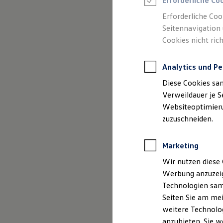
Erforderliche Co
Reifenpakete
Leasing
Erforderliche Coo
Leasing-Angebote
Seitennavigation 
Gebrauchtwagen Leasing
Cookies nicht rich
Junge Gebrauchtwagen-Leasing
Elektroauto Leasing
Kleinwagen-Leasing
Analytics und Pe
Leasing ohne Anzahlung
Finanzierung
Diese Cookies sa
Autokredit mit Schlussrate
Versicherungen und Garantien
Verweildauer je S
Kfz-Versicherung
Websiteoptimierun
Restschuldversicherungen
zuzuschneiden.
Garantien
Wartungsverträge
Geschäftskunden
Marketing
Professional Class bei Volkswagen
Großkunden
Wir nutzen diese 
Behörden
Werbung anzuzeig
Direktkunden
Sonderfahrzeuge
Technologien sam
Anpfiff zum Gewinn
Seiten Sie am mei
Elektromobilität
weitere Technolog
Elektroautos
ID. Tutorials
anzubieten. Sie w