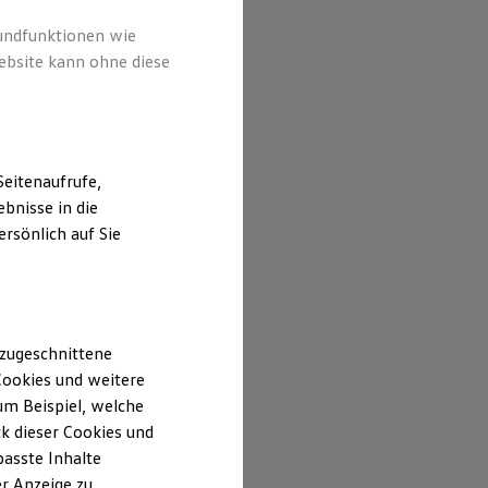
rundfunktionen wie
ebsite kann ohne diese
eitenaufrufe,
bnisse in die
rsönlich auf Sie
 zugeschnittene
ookies und weitere
m Beispiel, welche
k dieser Cookies und
passte Inhalte
r Anzeige zu