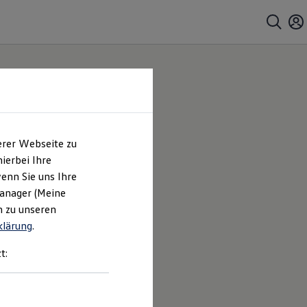
erer Webseite zu
ierbei Ihre
enn Sie uns Ihre
Manager (Meine
n zu unseren
klärung
.
t: