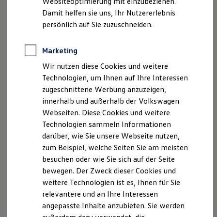
Websiteoptimierung mit einzubeziehen.
Elektrofahrzeugkonzepte
Damit helfen sie uns, Ihr Nutzererlebnis
ID. EVERY1
Reichweite
persönlich auf Sie zuzuschneiden.
Reichweite der ID. Modelle
Reichweite im Winter
Rekuperation
Marketing
Laden
Wir nutzen diese Cookies und weitere
Laden unterwegs
Laden Zuhause
Technologien, um Ihnen auf Ihre Interessen
Ladestationen finden
zugeschnittene Werbung anzuzeigen,
Ladezeitensimulator
innerhalb und außerhalb der Volkswagen
Batterie
Sicherheit
Webseiten. Diese Cookies und weitere
Garantie und Lebensdauer
Technologien sammeln Informationen
Nachhaltigkeit
darüber, wie Sie unsere Webseite nutzen,
Technologie
Kosten und Kauf
zum Beispiel, welche Seiten Sie am meisten
Verbrauchskosten
besuchen oder wie Sie sich auf der Seite
Kaufoptionen
bewegen. Der Zweck dieser Cookies und
E-Auto-Förderung
Software und Konnektivität
weitere Technologien ist es, Ihnen für Sie
Die ID. Software 6
relevantere und an Ihre Interessen
ID. Software Versionen und Updates
angepasste Inhalte anzubieten. Sie werden
Digitale Extras
Schnittstellen zu Ihrem ID.