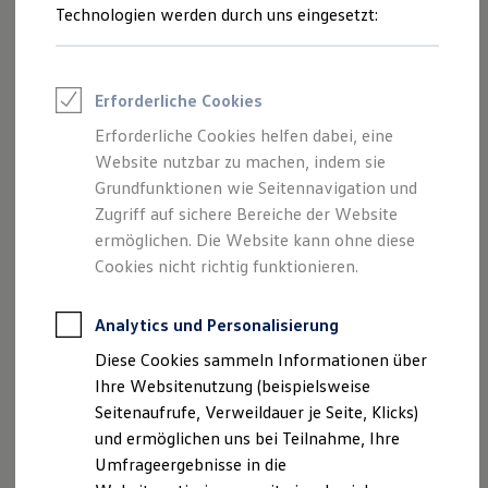
Reifenpakete
Technologien werden durch uns eingesetzt:
Leasing
Leasing-Angebote
Gebrauchtwagen Leasing
Junge Gebrauchtwagen-Leasing
Erforderliche Cookies
Elektroauto Leasing
Kleinwagen-Leasing
Erforderliche Cookies helfen dabei, eine
Leasing ohne Anzahlung
Website nutzbar zu machen, indem sie
Finanzierung
Autokredit mit Schlussrate
Grundfunktionen wie Seitennavigation und
Versicherungen und Garantien
Zugriff auf sichere Bereiche der Website
Kfz-Versicherung
ermöglichen. Die Website kann ohne diese
Restschuldversicherungen
Garantien
Cookies nicht richtig funktionieren.
Wartungsverträge
Geschäftskunden
Professional Class bei Volkswagen
Analytics und Personalisierung
Großkunden
Diese Cookies sammeln Informationen über
Behörden
Direktkunden
Ihre Websitenutzung (beispielsweise
Sonderfahrzeuge
Seitenaufrufe, Verweildauer je Seite, Klicks)
Anpfiff zum Gewinn
und ermöglichen uns bei Teilnahme, Ihre
Elektromobilität
Elektroautos
Umfrageergebnisse in die
ID. Tutorials