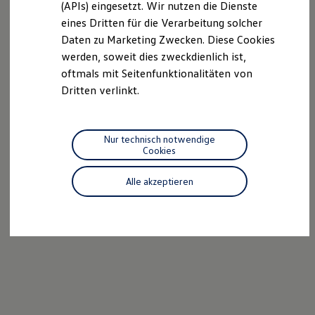
(APIs) eingesetzt. Wir nutzen die Dienste
Motorenöl und Flüssigkeiten
eines Dritten für die Verarbeitung solcher
Räder und Reifen
Pannen- und Unfallhilfe
Daten zu Marketing Zwecken. Diese Cookies
Economy Service
werden, soweit dies zweckdienlich ist,
Volkswagen Teile
oftmals mit Seitenfunktionalitäten von
Zubehör
Modellspezifisches Zubehör
Dritten verlinkt.
Schutz und Pflege
Transport
Entertainment und Elektronik
Individualisieren
Nur technisch notwendige
Wallbox und Ladekabel
Cookies
Digitale Extras
Dienste für Ihr Modell finden
Alle akzeptieren
Volkswagen Apps, Login und Shop
Handy und Fahrzeug verbinden
Updates für Software, Karten und Radio
Über Ihr Auto
Vorgängermodelle
Kundeninformationen
Volkswagen Kundenbetreuung
Warn- und Kontrollleuchten
Assistenzsysteme
Digitale Betriebsanleitung
Live Beratung