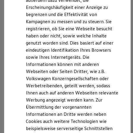
außerdem dazu verwendet, die
Hybridautos
Erscheinungshäufigkeit einer Anzeige zu
Marke und Erlebnis
begrenzen und die Effektivität von
Volkswagen R und R Experience
R-Modelle
Kampagnen zu messen und zu steuern. Sie
R Experience
registrieren, ob Sie eine Webseite besucht
Driving Experience
haben oder nicht, sowie welche Inhalte
Volkswagen entdecken
Werkbesichtigung
genutzt worden sind. Dies basiert auf einer
Factory visit
eindeutigen Identifikation Ihres Browsers
Lifestyle Shop
sowie Ihres Internetgeräts. Die
T-Roc Kollektion
Golf Kollektion
Informationen können mit anderen
ID. Kollektion
Webseiten oder Seiten Dritter, wie z.B.
Volkswagen Kollektion
Volkswagen Konzerngesellschaften oder
R-Kollektion
GTI Kollektion
Werbetreibenden, geteilt werden, sodass
Fußball Drop
Ihnen auch auf anderen Webseiten relevante
we drive football
Werbung angezeigt werden kann. Zur
#wedriveproud
Besitzer und Service
Übermittlung der vorgenannten
myVolkswagen
Informationen an Dritte werden neben
Software Updates
Cookies auch weitere Technologien wie
Service und Ersatzteile
Inspektion und HU/AU
beispielsweise serverseitige Schnittstellen
Reparaturen und Checks