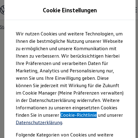
Modelle und Konfigurator
Cookie Einstellungen
Konfigurator
Modelle vergleichen
Konfiguration laden
Startseite
Besitzer und Service
Service- & Zubehörangebote
Zum
Zum
Autosuche
Wir nutzen Cookies und weitere Technologien, um
Hauptinhalt
Footer
Elektroautos
springen
springen
Ihnen die bestmögliche Nutzung unserer Webseite
ENERGY Sondermodelle
Nutzfahrzeuge
zu ermöglichen und unsere Kommunikation mit
SUV und CUV
Ihnen zu verbessern. Wir berücksichtigen hierbei
Familienautos
Ihre Präferenzen und verarbeiten Daten für
Kombis
Kompaktwagen
Marketing, Analytics und Personalisierung nur,
Sportwagen
wenn Sie uns Ihre Einwilligung geben. Diese
Schnell verfügbare Fahrzeuge
Angebote und Produkte
können Sie jederzeit mit Wirkung für die Zukunft
Aktuelle Angebote
im Cookie Manager (Meine Präferenzen verwalten)
E-Auto-Förderung
in der Datenschutzerklärung widerrufen. Weitere
Volkswagen Marktplatz
Informationen zu unseren eingesetzten Cookies
Die ENERGY Sondermodelle
Junge Gebrauchtwagen und Gebrauchtwagen
finden Sie in unserer
Cookie-Richtlinie
und unserer
Volkswagen Zertifizierte Gebrauchtwagen
Datenschutzerklärung
.
Elektromobilität bei Gebrauchtwagen
Zubehör- und Serviceangebote
Folgende Kategorien von Cookies und weitere
Saisonangebote