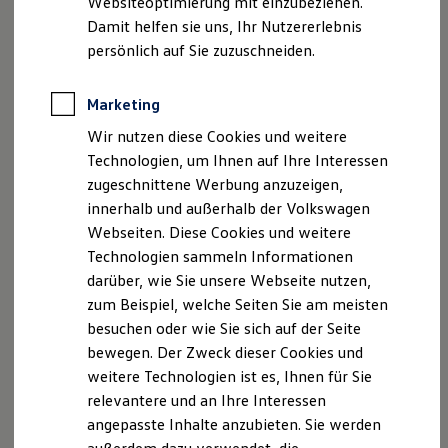
Websiteoptimierung mit einzubeziehen.
Elektrofahrzeugkonzepte
Damit helfen sie uns, Ihr Nutzererlebnis
ID. EVERY1
Reichweite
persönlich auf Sie zuzuschneiden.
Reichweite der ID. Modelle
Reichweite im Winter
Rekuperation
Marketing
Laden
Wir nutzen diese Cookies und weitere
Laden unterwegs
Laden Zuhause
Technologien, um Ihnen auf Ihre Interessen
Ladestationen finden
zugeschnittene Werbung anzuzeigen,
Ladezeitensimulator
innerhalb und außerhalb der Volkswagen
Batterie
Sicherheit
Webseiten. Diese Cookies und weitere
Garantie und Lebensdauer
Technologien sammeln Informationen
Nachhaltigkeit
darüber, wie Sie unsere Webseite nutzen,
Technologie
Kosten und Kauf
zum Beispiel, welche Seiten Sie am meisten
Verbrauchskosten
besuchen oder wie Sie sich auf der Seite
Kaufoptionen
bewegen. Der Zweck dieser Cookies und
E-Auto-Förderung
Software und Konnektivität
weitere Technologien ist es, Ihnen für Sie
Die ID. Software 6
relevantere und an Ihre Interessen
ID. Software Versionen und Updates
angepasste Inhalte anzubieten. Sie werden
Digitale Extras
Schnittstellen zu Ihrem ID.