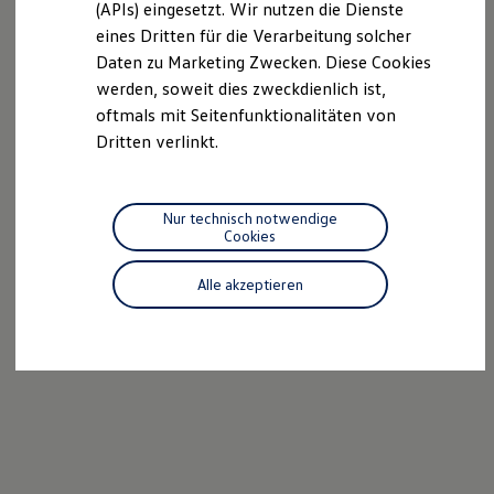
(APIs) eingesetzt. Wir nutzen die Dienste
Motorenöl und Flüssigkeiten
eines Dritten für die Verarbeitung solcher
Räder und Reifen
Pannen- und Unfallhilfe
Daten zu Marketing Zwecken. Diese Cookies
Economy Service
werden, soweit dies zweckdienlich ist,
Volkswagen Teile
oftmals mit Seitenfunktionalitäten von
Zubehör
Modellspezifisches Zubehör
Dritten verlinkt.
Schutz und Pflege
Transport
Entertainment und Elektronik
Individualisieren
Nur technisch notwendige
Wallbox und Ladekabel
Cookies
Digitale Extras
Dienste für Ihr Modell finden
Alle akzeptieren
Volkswagen Apps, Login und Shop
Handy und Fahrzeug verbinden
Updates für Software, Karten und Radio
Über Ihr Auto
Vorgängermodelle
Kundeninformationen
Volkswagen Kundenbetreuung
Warn- und Kontrollleuchten
Assistenzsysteme
Digitale Betriebsanleitung
Live Beratung