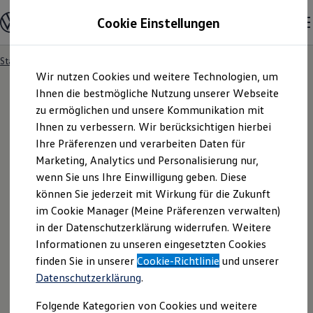
Modelle und Konfigurator
Cookie Einstellungen
Konfigurator
Modelle vergleichen
Konfiguration laden
Startseite
Besitzer und Service
Service- & Zubehörangebote
Zum
Zum
Autosuche
Wir nutzen Cookies und weitere Technologien, um
Hauptinhalt
Footer
Elektroautos
springen
springen
Ihnen die bestmögliche Nutzung unserer Webseite
ENERGY Sondermodelle
Nutzfahrzeuge
zu ermöglichen und unsere Kommunikation mit
SUV und CUV
Ihnen zu verbessern. Wir berücksichtigen hierbei
Familienautos
Ihre Präferenzen und verarbeiten Daten für
Kombis
Kompaktwagen
Marketing, Analytics und Personalisierung nur,
Sportwagen
wenn Sie uns Ihre Einwilligung geben. Diese
Schnell verfügbare Fahrzeuge
Angebote und Produkte
können Sie jederzeit mit Wirkung für die Zukunft
Aktuelle Angebote
im Cookie Manager (Meine Präferenzen verwalten)
E-Auto-Förderung
in der Datenschutzerklärung widerrufen. Weitere
Volkswagen Marktplatz
Informationen zu unseren eingesetzten Cookies
Die ENERGY Sondermodelle
Junge Gebrauchtwagen und Gebrauchtwagen
finden Sie in unserer
Cookie-Richtlinie
und unserer
Volkswagen Zertifizierte Gebrauchtwagen
Datenschutzerklärung
.
Elektromobilität bei Gebrauchtwagen
Zubehör- und Serviceangebote
Folgende Kategorien von Cookies und weitere
Saisonangebote