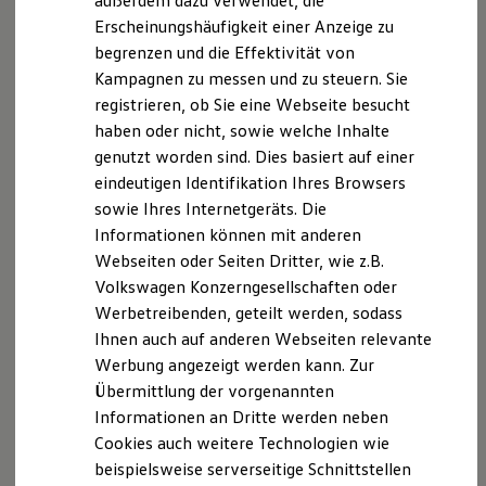
außerdem dazu verwendet, die
Hybridautos
Erscheinungshäufigkeit einer Anzeige zu
Marke und Erlebnis
begrenzen und die Effektivität von
Volkswagen R und R Experience
R-Modelle
Kampagnen zu messen und zu steuern. Sie
R Experience
registrieren, ob Sie eine Webseite besucht
Driving Experience
haben oder nicht, sowie welche Inhalte
Volkswagen entdecken
Werkbesichtigung
genutzt worden sind. Dies basiert auf einer
Factory visit
eindeutigen Identifikation Ihres Browsers
Lifestyle Shop
sowie Ihres Internetgeräts. Die
T-Roc Kollektion
Golf Kollektion
Informationen können mit anderen
ID. Kollektion
Webseiten oder Seiten Dritter, wie z.B.
Volkswagen Kollektion
Volkswagen Konzerngesellschaften oder
R-Kollektion
GTI Kollektion
Werbetreibenden, geteilt werden, sodass
Fußball Drop
Ihnen auch auf anderen Webseiten relevante
we drive football
Werbung angezeigt werden kann. Zur
#wedriveproud
Besitzer und Service
Übermittlung der vorgenannten
myVolkswagen
Informationen an Dritte werden neben
Software Updates
Cookies auch weitere Technologien wie
Service und Ersatzteile
Inspektion und HU/AU
beispielsweise serverseitige Schnittstellen
Reparaturen und Checks