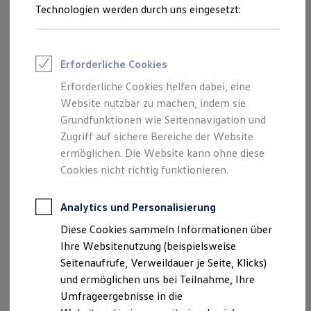
Reifenpakete
Technologien werden durch uns eingesetzt:
Leasing
Leasing-Angebote
Gebrauchtwagen Leasing
Junge Gebrauchtwagen-Leasing
Erforderliche Cookies
Elektroauto Leasing
Kleinwagen-Leasing
Erforderliche Cookies helfen dabei, eine
Leasing ohne Anzahlung
Website nutzbar zu machen, indem sie
Finanzierung
Autokredit mit Schlussrate
Grundfunktionen wie Seitennavigation und
Versicherungen und Garantien
Zugriff auf sichere Bereiche der Website
Kfz-Versicherung
ermöglichen. Die Website kann ohne diese
Restschuldversicherungen
Garantien
Cookies nicht richtig funktionieren.
Wartungsverträge
Geschäftskunden
Professional Class bei Volkswagen
Analytics und Personalisierung
Großkunden
Diese Cookies sammeln Informationen über
Behörden
Direktkunden
Ihre Websitenutzung (beispielsweise
Sonderfahrzeuge
Seitenaufrufe, Verweildauer je Seite, Klicks)
Anpfiff zum Gewinn
und ermöglichen uns bei Teilnahme, Ihre
Elektromobilität
Elektroautos
Umfrageergebnisse in die
ID. Tutorials