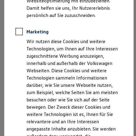
Websiteoptimierung mit einzubeziehen.
Elektrofahrzeugkonzepte
Damit helfen sie uns, Ihr Nutzererlebnis
ID. EVERY1
Reichweite
persönlich auf Sie zuzuschneiden.
Reichweite der ID. Modelle
Reichweite im Winter
Rekuperation
Marketing
Laden
Wir nutzen diese Cookies und weitere
Laden unterwegs
Laden Zuhause
Technologien, um Ihnen auf Ihre Interessen
Ladestationen finden
zugeschnittene Werbung anzuzeigen,
Ladezeitensimulator
innerhalb und außerhalb der Volkswagen
Batterie
Sicherheit
Webseiten. Diese Cookies und weitere
Garantie und Lebensdauer
Technologien sammeln Informationen
Nachhaltigkeit
darüber, wie Sie unsere Webseite nutzen,
Technologie
Kosten und Kauf
zum Beispiel, welche Seiten Sie am meisten
Verbrauchskosten
besuchen oder wie Sie sich auf der Seite
Kaufoptionen
bewegen. Der Zweck dieser Cookies und
E-Auto-Förderung
Software und Konnektivität
weitere Technologien ist es, Ihnen für Sie
Die ID. Software 6
relevantere und an Ihre Interessen
ID. Software Versionen und Updates
angepasste Inhalte anzubieten. Sie werden
Digitale Extras
Schnittstellen zu Ihrem ID.