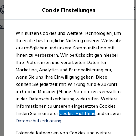
Modelle und Konfigurator
Cookie Einstellungen
Konfigurator
Modelle vergleichen
Konfiguration laden
Startseite
Besitzer und Service
Service- & Zubehörangebote
Zum
Zum
Autosuche
Wir nutzen Cookies und weitere Technologien, um
Hauptinhalt
Footer
Elektroautos
springen
springen
Ihnen die bestmögliche Nutzung unserer Webseite
ENERGY Sondermodelle
Nutzfahrzeuge
zu ermöglichen und unsere Kommunikation mit
SUV und CUV
Ihnen zu verbessern. Wir berücksichtigen hierbei
Familienautos
Ihre Präferenzen und verarbeiten Daten für
Kombis
Kompaktwagen
Marketing, Analytics und Personalisierung nur,
Sportwagen
wenn Sie uns Ihre Einwilligung geben. Diese
Schnell verfügbare Fahrzeuge
Angebote und Produkte
können Sie jederzeit mit Wirkung für die Zukunft
Aktuelle Angebote
im Cookie Manager (Meine Präferenzen verwalten)
E-Auto-Förderung
in der Datenschutzerklärung widerrufen. Weitere
Volkswagen Marktplatz
Informationen zu unseren eingesetzten Cookies
Die ENERGY Sondermodelle
Junge Gebrauchtwagen und Gebrauchtwagen
finden Sie in unserer
Cookie-Richtlinie
und unserer
Volkswagen Zertifizierte Gebrauchtwagen
Datenschutzerklärung
.
Elektromobilität bei Gebrauchtwagen
Zubehör- und Serviceangebote
Folgende Kategorien von Cookies und weitere
Saisonangebote