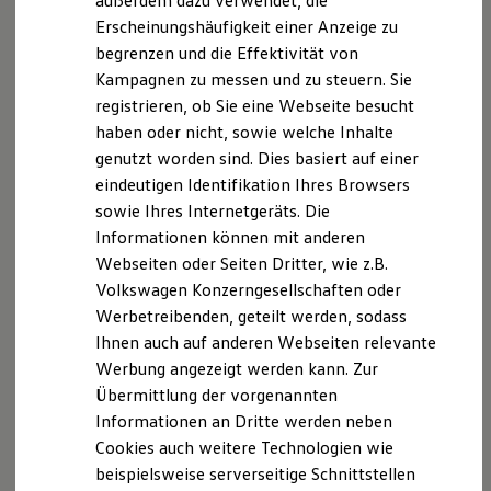
außerdem dazu verwendet, die
Hybridautos
Erscheinungshäufigkeit einer Anzeige zu
Marke und Erlebnis
begrenzen und die Effektivität von
Volkswagen R und R Experience
R-Modelle
Kampagnen zu messen und zu steuern. Sie
R Experience
registrieren, ob Sie eine Webseite besucht
Driving Experience
haben oder nicht, sowie welche Inhalte
Volkswagen entdecken
Werkbesichtigung
genutzt worden sind. Dies basiert auf einer
Factory visit
eindeutigen Identifikation Ihres Browsers
Lifestyle Shop
sowie Ihres Internetgeräts. Die
T-Roc Kollektion
Golf Kollektion
Informationen können mit anderen
ID. Kollektion
Webseiten oder Seiten Dritter, wie z.B.
Volkswagen Kollektion
Volkswagen Konzerngesellschaften oder
R-Kollektion
GTI Kollektion
Werbetreibenden, geteilt werden, sodass
Fußball Drop
Ihnen auch auf anderen Webseiten relevante
we drive football
Werbung angezeigt werden kann. Zur
#wedriveproud
Besitzer und Service
Übermittlung der vorgenannten
myVolkswagen
Informationen an Dritte werden neben
Software Updates
Cookies auch weitere Technologien wie
Service und Ersatzteile
Inspektion und HU/AU
beispielsweise serverseitige Schnittstellen
Reparaturen und Checks