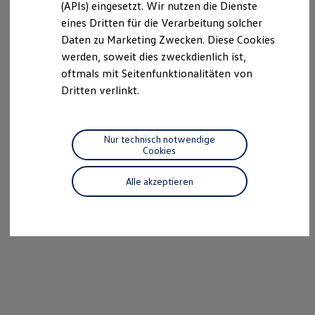
(APIs) eingesetzt. Wir nutzen die Dienste
Motorenöl und Flüssigkeiten
eines Dritten für die Verarbeitung solcher
Räder und Reifen
Pannen- und Unfallhilfe
Daten zu Marketing Zwecken. Diese Cookies
Economy Service
werden, soweit dies zweckdienlich ist,
Volkswagen Teile
oftmals mit Seitenfunktionalitäten von
Zubehör
Modellspezifisches Zubehör
Dritten verlinkt.
Schutz und Pflege
Transport
Entertainment und Elektronik
Individualisieren
Nur technisch notwendige
Wallbox und Ladekabel
Cookies
Digitale Extras
Dienste für Ihr Modell finden
Alle akzeptieren
Volkswagen Apps, Login und Shop
Handy und Fahrzeug verbinden
Updates für Software, Karten und Radio
Über Ihr Auto
Vorgängermodelle
Kundeninformationen
Volkswagen Kundenbetreuung
Warn- und Kontrollleuchten
Assistenzsysteme
Digitale Betriebsanleitung
Live Beratung