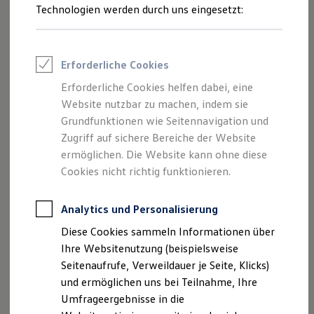
Reifenpakete
Technologien werden durch uns eingesetzt:
Leasing
Leasing-Angebote
Gebrauchtwagen Leasing
Junge Gebrauchtwagen-Leasing
Erforderliche Cookies
Elektroauto Leasing
Kleinwagen-Leasing
Erforderliche Cookies helfen dabei, eine
Leasing ohne Anzahlung
Website nutzbar zu machen, indem sie
Finanzierung
Autokredit mit Schlussrate
Grundfunktionen wie Seitennavigation und
Versicherungen und Garantien
Zugriff auf sichere Bereiche der Website
Kfz-Versicherung
ermöglichen. Die Website kann ohne diese
Restschuldversicherungen
Garantien
Cookies nicht richtig funktionieren.
Wartungsverträge
Geschäftskunden
Professional Class bei Volkswagen
Analytics und Personalisierung
Großkunden
Diese Cookies sammeln Informationen über
Behörden
Direktkunden
Ihre Websitenutzung (beispielsweise
Sonderfahrzeuge
Seitenaufrufe, Verweildauer je Seite, Klicks)
Anpfiff zum Gewinn
und ermöglichen uns bei Teilnahme, Ihre
Elektromobilität
Elektroautos
Umfrageergebnisse in die
ID. Tutorials