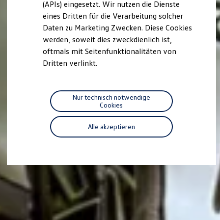
(APIs) eingesetzt. Wir nutzen die Dienste
Motorenöl und Flüssigkeiten
eines Dritten für die Verarbeitung solcher
Räder und Reifen
Pannen- und Unfallhilfe
Daten zu Marketing Zwecken. Diese Cookies
Economy Service
werden, soweit dies zweckdienlich ist,
Volkswagen Teile
oftmals mit Seitenfunktionalitäten von
Zubehör
Modellspezifisches Zubehör
Dritten verlinkt.
Schutz und Pflege
Transport
Entertainment und Elektronik
Individualisieren
Nur technisch notwendige
Wallbox und Ladekabel
Cookies
Digitale Extras
Dienste für Ihr Modell finden
Alle akzeptieren
Volkswagen Apps, Login und Shop
Handy und Fahrzeug verbinden
Updates für Software, Karten und Radio
Über Ihr Auto
Vorgängermodelle
Kundeninformationen
Volkswagen Kundenbetreuung
Warn- und Kontrollleuchten
Assistenzsysteme
Digitale Betriebsanleitung
Live Beratung