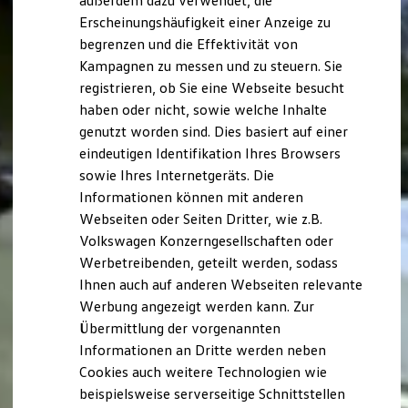
außerdem dazu verwendet, die
Hybridautos
Erscheinungshäufigkeit einer Anzeige zu
Marke und Erlebnis
begrenzen und die Effektivität von
Volkswagen R und R Experience
R-Modelle
Kampagnen zu messen und zu steuern. Sie
R Experience
registrieren, ob Sie eine Webseite besucht
Driving Experience
haben oder nicht, sowie welche Inhalte
Volkswagen entdecken
Werkbesichtigung
genutzt worden sind. Dies basiert auf einer
Factory visit
eindeutigen Identifikation Ihres Browsers
Lifestyle Shop
sowie Ihres Internetgeräts. Die
T-Roc Kollektion
Golf Kollektion
Informationen können mit anderen
ID. Kollektion
Webseiten oder Seiten Dritter, wie z.B.
Volkswagen Kollektion
Volkswagen Konzerngesellschaften oder
R-Kollektion
GTI Kollektion
Werbetreibenden, geteilt werden, sodass
Fußball Drop
Ihnen auch auf anderen Webseiten relevante
we drive football
Werbung angezeigt werden kann. Zur
#wedriveproud
Besitzer und Service
Übermittlung der vorgenannten
myVolkswagen
Informationen an Dritte werden neben
Software Updates
Cookies auch weitere Technologien wie
Service und Ersatzteile
Inspektion und HU/AU
beispielsweise serverseitige Schnittstellen
Reparaturen und Checks