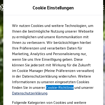
Modelle und Konfigurator
Cookie Einstellungen
Konfigurator
Modelle vergleichen
Konfiguration laden
Zum
Zum
Autosuche
Wir nutzen Cookies und weitere Technologien, um
Hauptinhalt
Footer
Elektroautos
springen
springen
Ihnen die bestmögliche Nutzung unserer Webseite
ENERGY Sondermodelle
Nutzfahrzeuge
zu ermöglichen und unsere Kommunikation mit
SUV und CUV
Ihnen zu verbessern. Wir berücksichtigen hierbei
Familienautos
Ihre Präferenzen und verarbeiten Daten für
Kombis
Kompaktwagen
Marketing, Analytics und Personalisierung nur,
Sportwagen
wenn Sie uns Ihre Einwilligung geben. Diese
Schnell verfügbare Fahrzeuge
Angebote und Produkte
können Sie jederzeit mit Wirkung für die Zukunft
Aktuelle Angebote
im Cookie Manager (Meine Präferenzen verwalten)
E-Auto-Förderung
in der Datenschutzerklärung widerrufen. Weitere
Volkswagen Marktplatz
Informationen zu unseren eingesetzten Cookies
Die ENERGY Sondermodelle
Junge Gebrauchtwagen und Gebrauchtwagen
finden Sie in unserer
Cookie-Richtlinie
und unserer
Volkswagen Zertifizierte Gebrauchtwagen
Datenschutzerklärung
.
Elektromobilität bei Gebrauchtwagen
Zubehör- und Serviceangebote
Folgende Kategorien von Cookies und weitere
Saisonangebote