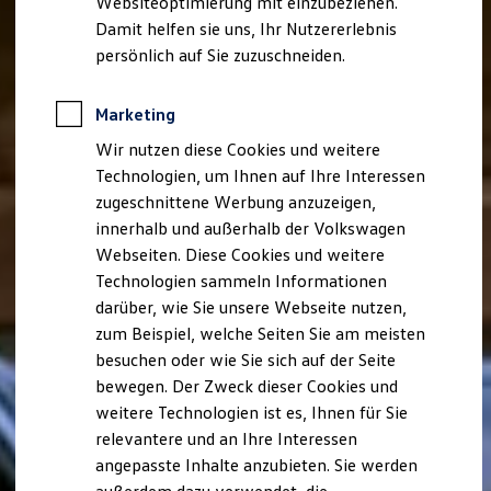
Websiteoptimierung mit einzubeziehen.
Elektrofahrzeugkonzepte
Damit helfen sie uns, Ihr Nutzererlebnis
ID. EVERY1
Reichweite
persönlich auf Sie zuzuschneiden.
Reichweite der ID. Modelle
Reichweite im Winter
Rekuperation
Marketing
Laden
Wir nutzen diese Cookies und weitere
Laden unterwegs
Laden Zuhause
Technologien, um Ihnen auf Ihre Interessen
Ladestationen finden
zugeschnittene Werbung anzuzeigen,
Ladezeitensimulator
innerhalb und außerhalb der Volkswagen
Batterie
Sicherheit
Webseiten. Diese Cookies und weitere
Garantie und Lebensdauer
Technologien sammeln Informationen
Nachhaltigkeit
darüber, wie Sie unsere Webseite nutzen,
Technologie
Kosten und Kauf
zum Beispiel, welche Seiten Sie am meisten
Verbrauchskosten
besuchen oder wie Sie sich auf der Seite
Kaufoptionen
bewegen. Der Zweck dieser Cookies und
E-Auto-Förderung
Software und Konnektivität
weitere Technologien ist es, Ihnen für Sie
Die ID. Software 6
relevantere und an Ihre Interessen
ID. Software Versionen und Updates
angepasste Inhalte anzubieten. Sie werden
Digitale Extras
Schnittstellen zu Ihrem ID.