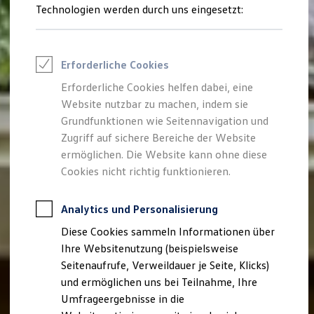
Reifenpakete
Technologien werden durch uns eingesetzt:
Leasing
Leasing-Angebote
Gebrauchtwagen Leasing
Junge Gebrauchtwagen-Leasing
Erforderliche Cookies
Elektroauto Leasing
Kleinwagen-Leasing
Erforderliche Cookies helfen dabei, eine
Leasing ohne Anzahlung
Website nutzbar zu machen, indem sie
Finanzierung
Autokredit mit Schlussrate
Grundfunktionen wie Seitennavigation und
Versicherungen und Garantien
Zugriff auf sichere Bereiche der Website
Kfz-Versicherung
ermöglichen. Die Website kann ohne diese
Restschuldversicherungen
Garantien
Cookies nicht richtig funktionieren.
Wartungsverträge
Geschäftskunden
Professional Class bei Volkswagen
Analytics und Personalisierung
Großkunden
Diese Cookies sammeln Informationen über
Behörden
Direktkunden
Ihre Websitenutzung (beispielsweise
Sonderfahrzeuge
Seitenaufrufe, Verweildauer je Seite, Klicks)
Anpfiff zum Gewinn
und ermöglichen uns bei Teilnahme, Ihre
Elektromobilität
Elektroautos
Umfrageergebnisse in die
ID. Tutorials