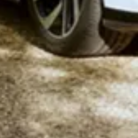
Magazin
Lifestyle
Transport
Familie
Elektromobilität
Volkswagen R
Pannen- und Unfallhilfe
Volkswagen Kundenbetreuung