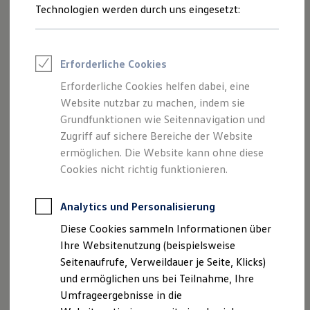
Reifenpakete
Technologien werden durch uns eingesetzt:
Leasing
Leasing-Angebote
Gebrauchtwagen Leasing
Junge Gebrauchtwagen-Leasing
Erforderliche Cookies
Elektroauto Leasing
Kleinwagen-Leasing
Erforderliche Cookies helfen dabei, eine
Leasing ohne Anzahlung
Website nutzbar zu machen, indem sie
Finanzierung
Autokredit mit Schlussrate
Grundfunktionen wie Seitennavigation und
Versicherungen und Garantien
Zugriff auf sichere Bereiche der Website
Kfz-Versicherung
ermöglichen. Die Website kann ohne diese
Restschuldversicherungen
Garantien
Cookies nicht richtig funktionieren.
Wartungsverträge
Geschäftskunden
Professional Class bei Volkswagen
Analytics und Personalisierung
Großkunden
Diese Cookies sammeln Informationen über
Behörden
Direktkunden
Ihre Websitenutzung (beispielsweise
Sonderfahrzeuge
Seitenaufrufe, Verweildauer je Seite, Klicks)
Anpfiff zum Gewinn
und ermöglichen uns bei Teilnahme, Ihre
Elektromobilität
Elektroautos
Umfrageergebnisse in die
ID. Tutorials