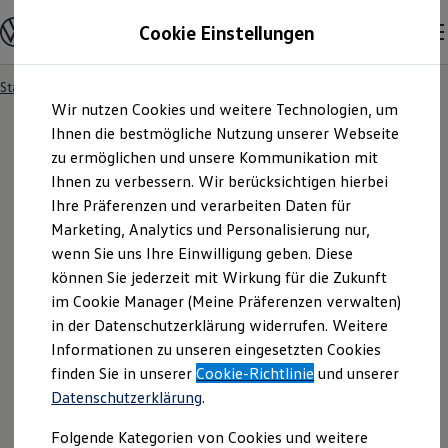
Modelle und Konfigurator
Cookie Einstellungen
Konfigurator
Modelle vergleichen
Konfiguration laden
Startseite
Angebotsanfrage
Zum
Zum
Autosuche
Wir nutzen Cookies und weitere Technologien, um
Hauptinhalt
Footer
Elektroautos
springen
springen
Ihnen die bestmögliche Nutzung unserer Webseite
ENERGY Sondermodelle
Nutzfahrzeuge
zu ermöglichen und unsere Kommunikation mit
SUV und CUV
Ihnen zu verbessern. Wir berücksichtigen hierbei
Angebotsanfrage
Familienautos
Ihre Präferenzen und verarbeiten Daten für
Kombis
Kompaktwagen
Marketing, Analytics und Personalisierung nur,
Sportwagen
Für welches Fahrzeug interessieren Sie sich? Bitte
wenn Sie uns Ihre Einwilligung geben. Diese
Schnell verfügbare Fahrzeuge
Angebote und Produkte
können Sie jederzeit mit Wirkung für die Zukunft
wählen Sie das Fahrzeug aus, für welches Sie ein
Aktuelle Angebote
im Cookie Manager (Meine Präferenzen verwalten)
Angebot erhalten möchten.
E-Auto-Förderung
in der Datenschutzerklärung widerrufen. Weitere
Volkswagen Marktplatz
Informationen zu unseren eingesetzten Cookies
Die ENERGY Sondermodelle
Junge Gebrauchtwagen und Gebrauchtwagen
finden Sie in unserer
Cookie-Richtlinie
und unserer
Volkswagen Zertifizierte Gebrauchtwagen
Datenschutzerklärung
.
Elektromobilität bei Gebrauchtwagen
Zubehör- und Serviceangebote
Folgende Kategorien von Cookies und weitere
Saisonangebote