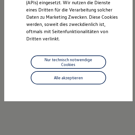
(APIs) eingesetzt. Wir nutzen die Dienste
Motorenöl und Flüssigkeiten
eines Dritten für die Verarbeitung solcher
Räder und Reifen
Pannen- und Unfallhilfe
Daten zu Marketing Zwecken. Diese Cookies
Economy Service
werden, soweit dies zweckdienlich ist,
Volkswagen Teile
oftmals mit Seitenfunktionalitäten von
Zubehör
Modellspezifisches Zubehör
Dritten verlinkt.
Schutz und Pflege
Transport
Entertainment und Elektronik
Individualisieren
Nur technisch notwendige
Wallbox und Ladekabel
Cookies
Digitale Extras
Dienste für Ihr Modell finden
Alle akzeptieren
Volkswagen Apps, Login und Shop
Handy und Fahrzeug verbinden
Updates für Software, Karten und Radio
Über Ihr Auto
Vorgängermodelle
Kundeninformationen
Volkswagen Kundenbetreuung
Warn- und Kontrollleuchten
Assistenzsysteme
Digitale Betriebsanleitung
Live Beratung