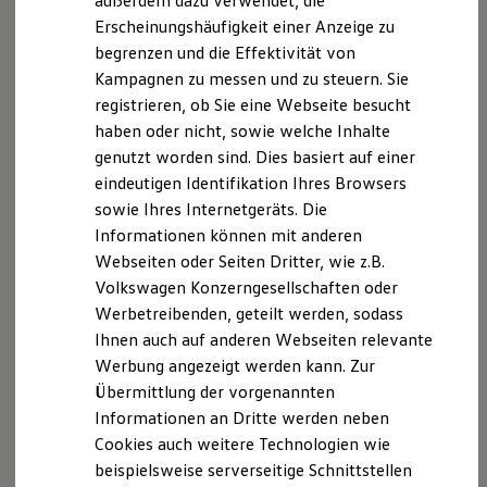
außerdem dazu verwendet, die
Hybridautos
Erscheinungshäufigkeit einer Anzeige zu
Marke und Erlebnis
begrenzen und die Effektivität von
Volkswagen R und R Experience
R-Modelle
Kampagnen zu messen und zu steuern. Sie
R Experience
registrieren, ob Sie eine Webseite besucht
Driving Experience
haben oder nicht, sowie welche Inhalte
Volkswagen entdecken
Werkbesichtigung
genutzt worden sind. Dies basiert auf einer
Factory visit
eindeutigen Identifikation Ihres Browsers
Lifestyle Shop
sowie Ihres Internetgeräts. Die
T-Roc Kollektion
Golf Kollektion
Informationen können mit anderen
ID. Kollektion
Webseiten oder Seiten Dritter, wie z.B.
Volkswagen Kollektion
Volkswagen Konzerngesellschaften oder
R-Kollektion
GTI Kollektion
Werbetreibenden, geteilt werden, sodass
Fußball Drop
Ihnen auch auf anderen Webseiten relevante
we drive football
Werbung angezeigt werden kann. Zur
#wedriveproud
Besitzer und Service
Übermittlung der vorgenannten
myVolkswagen
Informationen an Dritte werden neben
Software Updates
Cookies auch weitere Technologien wie
Service und Ersatzteile
Inspektion und HU/AU
beispielsweise serverseitige Schnittstellen
Reparaturen und Checks