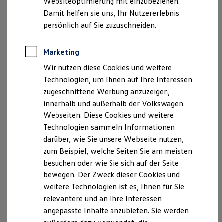
Websiteoptimierung mit einzubeziehen.
Elektrofahrzeugkonzepte
Damit helfen sie uns, Ihr Nutzererlebnis
ID. EVERY1
Reichweite
persönlich auf Sie zuzuschneiden.
Reichweite der ID. Modelle
Reichweite im Winter
Rekuperation
Marketing
Laden
Wir nutzen diese Cookies und weitere
Laden unterwegs
Laden Zuhause
Technologien, um Ihnen auf Ihre Interessen
Ladestationen finden
zugeschnittene Werbung anzuzeigen,
Ladezeitensimulator
innerhalb und außerhalb der Volkswagen
Batterie
Sicherheit
Webseiten. Diese Cookies und weitere
Garantie und Lebensdauer
Technologien sammeln Informationen
Nachhaltigkeit
darüber, wie Sie unsere Webseite nutzen,
Technologie
Kosten und Kauf
zum Beispiel, welche Seiten Sie am meisten
Verbrauchskosten
besuchen oder wie Sie sich auf der Seite
Kaufoptionen
bewegen. Der Zweck dieser Cookies und
E-Auto-Förderung
Software und Konnektivität
weitere Technologien ist es, Ihnen für Sie
Die ID. Software 6
relevantere und an Ihre Interessen
ID. Software Versionen und Updates
angepasste Inhalte anzubieten. Sie werden
Digitale Extras
Schnittstellen zu Ihrem ID.