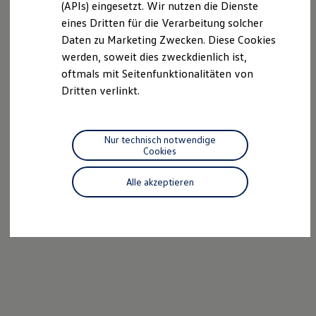
(APIs) eingesetzt. Wir nutzen die Dienste
Motorenöl und Flüssigkeiten
eines Dritten für die Verarbeitung solcher
Räder und Reifen
Pannen- und Unfallhilfe
Daten zu Marketing Zwecken. Diese Cookies
Economy Service
werden, soweit dies zweckdienlich ist,
Volkswagen Teile
oftmals mit Seitenfunktionalitäten von
Zubehör
Modellspezifisches Zubehör
Dritten verlinkt.
Schutz und Pflege
Transport
Entertainment und Elektronik
Individualisieren
Nur technisch notwendige
Wallbox und Ladekabel
Cookies
Digitale Extras
Dienste für Ihr Modell finden
Alle akzeptieren
Volkswagen Apps, Login und Shop
Handy und Fahrzeug verbinden
Updates für Software, Karten und Radio
Über Ihr Auto
Vorgängermodelle
Kundeninformationen
Volkswagen Kundenbetreuung
Warn- und Kontrollleuchten
Assistenzsysteme
Digitale Betriebsanleitung
Live Beratung