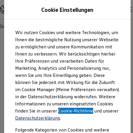
Modelle und Konfigurator
Cookie Einstellungen
Konfigurator
Modelle vergleichen
Konfiguration laden
Startseite
DSA
Zum
Zum
Autosuche
Wir nutzen Cookies und weitere Technologien, um
Hauptinhalt
Footer
Elektroautos
springen
springen
Ihnen die bestmögliche Nutzung unserer Webseite
ENERGY Sondermodelle
Nutzfahrzeuge
zu ermöglichen und unsere Kommunikation mit
SUV und CUV
Ihnen zu verbessern. Wir berücksichtigen hierbei
Melde-Formular, Art. 16
Familienautos
Ihre Präferenzen und verarbeiten Daten für
Kombis
Kompaktwagen
Marketing, Analytics und Personalisierung nur,
DSA
Sportwagen
wenn Sie uns Ihre Einwilligung geben. Diese
Schnell verfügbare Fahrzeuge
Angebote und Produkte
können Sie jederzeit mit Wirkung für die Zukunft
Aktuelle Angebote
im Cookie Manager (Meine Präferenzen verwalten)
E-Auto-Förderung
in der Datenschutzerklärung widerrufen. Weitere
Volkswagen Marktplatz
Informationen zu unseren eingesetzten Cookies
Die ENERGY Sondermodelle
Junge Gebrauchtwagen und Gebrauchtwagen
finden Sie in unserer
Cookie-Richtlinie
und unserer
Volkswagen Zertifizierte Gebrauchtwagen
Datenschutzerklärung
.
Elektromobilität bei Gebrauchtwagen
Zubehör- und Serviceangebote
Folgende Kategorien von Cookies und weitere
Saisonangebote