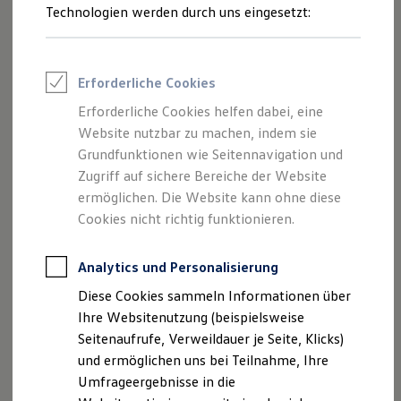
Reifenpakete
Technologien werden durch uns eingesetzt:
Leasing
Leasing-Angebote
Gebrauchtwagen Leasing
Junge Gebrauchtwagen-Leasing
Erforderliche Cookies
Elektroauto Leasing
Kleinwagen-Leasing
Erforderliche Cookies helfen dabei, eine
Leasing ohne Anzahlung
Website nutzbar zu machen, indem sie
Finanzierung
Autokredit mit Schlussrate
Grundfunktionen wie Seitennavigation und
Versicherungen und Garantien
Zugriff auf sichere Bereiche der Website
Kfz-Versicherung
ermöglichen. Die Website kann ohne diese
Restschuldversicherungen
Garantien
Cookies nicht richtig funktionieren.
Wartungsverträge
Geschäftskunden
Professional Class bei Volkswagen
Analytics und Personalisierung
Großkunden
Diese Cookies sammeln Informationen über
Behörden
Direktkunden
Ihre Websitenutzung (beispielsweise
Sonderfahrzeuge
Seitenaufrufe, Verweildauer je Seite, Klicks)
Anpfiff zum Gewinn
und ermöglichen uns bei Teilnahme, Ihre
Elektromobilität
Elektroautos
Umfrageergebnisse in die
ID. Tutorials