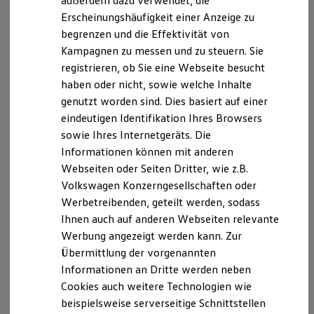
außerdem dazu verwendet, die
Hybridautos
Erscheinungshäufigkeit einer Anzeige zu
Marke und Erlebnis
begrenzen und die Effektivität von
Volkswagen R und R Experience
R-Modelle
Kampagnen zu messen und zu steuern. Sie
R Experience
registrieren, ob Sie eine Webseite besucht
Driving Experience
haben oder nicht, sowie welche Inhalte
Volkswagen entdecken
Werkbesichtigung
genutzt worden sind. Dies basiert auf einer
Factory visit
eindeutigen Identifikation Ihres Browsers
Lifestyle Shop
sowie Ihres Internetgeräts. Die
T-Roc Kollektion
Golf Kollektion
Informationen können mit anderen
ID. Kollektion
Webseiten oder Seiten Dritter, wie z.B.
Volkswagen Kollektion
Volkswagen Konzerngesellschaften oder
R-Kollektion
GTI Kollektion
Werbetreibenden, geteilt werden, sodass
Fußball Drop
Ihnen auch auf anderen Webseiten relevante
we drive football
Werbung angezeigt werden kann. Zur
#wedriveproud
Besitzer und Service
Übermittlung der vorgenannten
myVolkswagen
Informationen an Dritte werden neben
Software Updates
Cookies auch weitere Technologien wie
Service und Ersatzteile
Inspektion und HU/AU
beispielsweise serverseitige Schnittstellen
Reparaturen und Checks