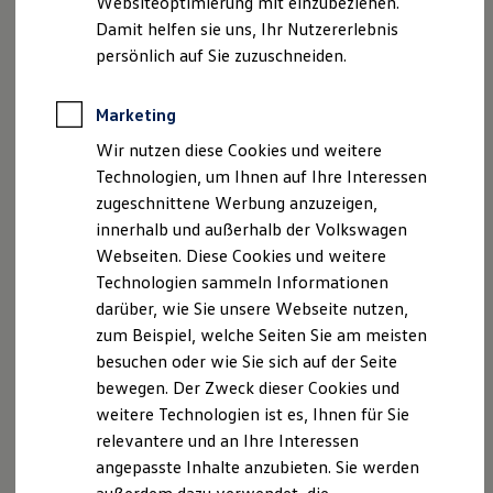
Websiteoptimierung mit einzubeziehen.
Elektrofahrzeugkonzepte
Damit helfen sie uns, Ihr Nutzererlebnis
ID. EVERY1
Reichweite
persönlich auf Sie zuzuschneiden.
Reichweite der ID. Modelle
Reichweite im Winter
Rekuperation
Marketing
Laden
Wir nutzen diese Cookies und weitere
Laden unterwegs
Laden Zuhause
Technologien, um Ihnen auf Ihre Interessen
Ladestationen finden
zugeschnittene Werbung anzuzeigen,
Ladezeitensimulator
innerhalb und außerhalb der Volkswagen
Batterie
Sicherheit
Webseiten. Diese Cookies und weitere
Garantie und Lebensdauer
Technologien sammeln Informationen
Nachhaltigkeit
darüber, wie Sie unsere Webseite nutzen,
Technologie
Kosten und Kauf
zum Beispiel, welche Seiten Sie am meisten
Verbrauchskosten
besuchen oder wie Sie sich auf der Seite
Kaufoptionen
bewegen. Der Zweck dieser Cookies und
E-Auto-Förderung
Software und Konnektivität
weitere Technologien ist es, Ihnen für Sie
Die ID. Software 6
relevantere und an Ihre Interessen
ID. Software Versionen und Updates
angepasste Inhalte anzubieten. Sie werden
Digitale Extras
Schnittstellen zu Ihrem ID.