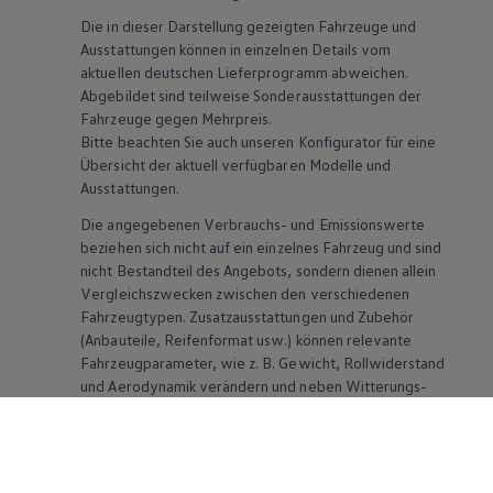
Die in dieser Darstellung gezeigten Fahrzeuge und
Ausstattungen können in einzelnen Details vom
aktuellen deutschen Lieferprogramm abweichen.
Abgebildet sind teilweise Sonderausstattungen der
Fahrzeuge gegen Mehrpreis.
Bitte beachten Sie auch unseren Konfigurator für eine
Übersicht der aktuell verfügbaren Modelle und
Ausstattungen.
Die angegebenen Verbrauchs- und Emissionswerte
beziehen sich nicht auf ein einzelnes Fahrzeug und sind
nicht Bestandteil des Angebots, sondern dienen allein
Vergleichszwecken zwischen den verschiedenen
Fahrzeugtypen. Zusatzausstattungen und
Zubehör
(Anbauteile, Reifenformat usw.) können relevante
Fahrzeugparameter, wie
z. B.
Gewicht, Rollwiderstand
und Aerodynamik verändern und neben Witterungs-
und Verkehrsbedingungen sowie dem individuellen
Fahrverhalten den Kraftstoffverbrauch, den
Stromverbrauch, die CO₂-Emissionen und die
Fahrleistungswerte eines Fahrzeugs beeinflussen.