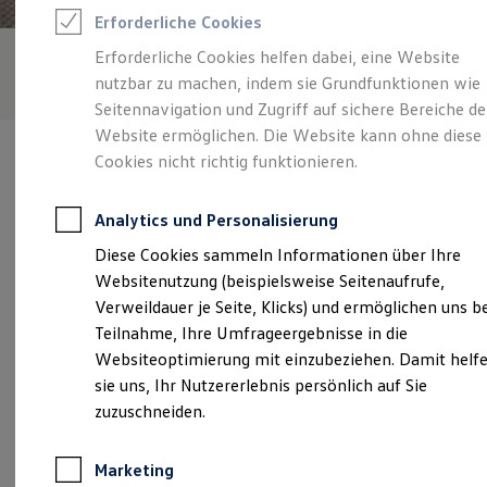
Reifenpakete
Erforderliche Cookies
Leasing
Leasing-Angebote
Erforderliche Cookies helfen dabei, eine Website
Gebrauchtwagen Leasing
nutzbar zu machen, indem sie Grundfunktionen wie
Junge Gebrauchtwagen-Leasing
Elektroauto Leasing
Seitennavigation und Zugriff auf sichere Bereiche de
Kleinwagen-Leasing
Website ermöglichen. Die Website kann ohne diese
Leasing ohne Anzahlung
Cookies nicht richtig funktionieren.
Finanzierung
Autokredit mit Schlussrate
Versicherungen und Garantien
Analytics und Personalisierung
Kfz-Versicherung
Verantwortlich für die Inhalte auf dieser Seite ist die AMB
Restschuldversicherungen
Diese Cookies sammeln Informationen über Ihre
Automobile Borna GmbH Niederlassung Böhlen
Garantien
(
Impressum & Rechtliches
)
Websitenutzung (beispielsweise Seitenaufrufe,
Wartungsverträge
Geschäftskunden
Verweildauer je Seite, Klicks) und ermöglichen uns b
Professional Class bei Volkswagen
Teilnahme, Ihre Umfrageergebnisse in die
Großkunden
Unsere 
Websiteoptimierung mit einzubeziehen. Damit helf
Behörden
Direktkunden
sie uns, Ihr Nutzererlebnis persönlich auf Sie
Sonderfahrzeuge
zuzuschneiden.
Anpfiff zum Gewinn
Röthaer Straße 53, 04564 Böhlen
Elektromobilität
Elektroautos
Marketing
Montag
-
Freitag
08:00
-
18:00
Uhr
ID. Tutorials