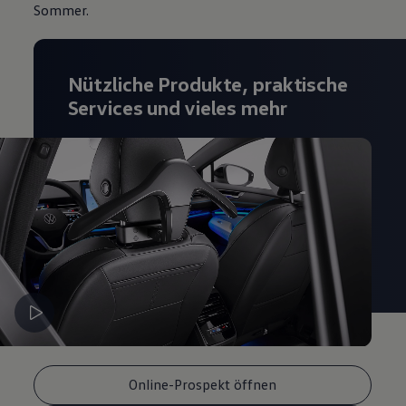
Sommer.
Magazin
Lifestyle
Transport
Familie
Elektromobilität
Nützliche Produkte, praktische
Volkswagen R
Services und vieles mehr
Pannen- und Unfallhilfe
Volkswagen Kundenbetreuung
Online-Prospekt öffnen