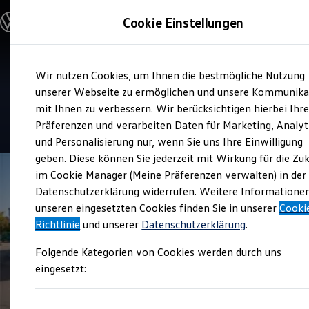
Modelle und Konfigurator
Cookie Einstellungen
Konfigurator
Modelle vergleichen
Konfiguration laden
Zum
Zum
Autosuche
Service
Wir nutzen Cookies, um Ihnen die bestmögliche Nutzung
Hauptinhalt
Footer
Elektroautos
AMB Automobile Böhlen
springen
springen
unserer Webseite zu ermöglichen und unsere Kommunika
ENERGY Sondermodelle
Nutzfahrzeuge
mit Ihnen zu verbessern. Wir berücksichtigen hierbei Ihr
SUV und CUV
4.9
|
170 Bewertungen
Präferenzen und verarbeiten Daten für Marketing, Analyt
Familienautos
und Personalisierung nur, wenn Sie uns Ihre Einwilligung
Kombis
Kompaktwagen
geben. Diese können Sie jederzeit mit Wirkung für die Zu
Sportwagen
im Cookie Manager (Meine Präferenzen verwalten) in der
Schnell verfügbare Fahrzeuge
Angebote und Produkte
Datenschutzerklärung widerrufen. Weitere Informatione
Aktuelle Angebote
unseren eingesetzten Cookies finden Sie in unserer
Cooki
E-Auto-Förderung
Richtlinie
und unserer
Datenschutzerklärung
.
Volkswagen Marktplatz
Die ENERGY Sondermodelle
Folgende Kategorien von Cookies werden durch uns
Junge Gebrauchtwagen und Gebrauchtwagen
Volkswagen Zertifizierte Gebrauchtwagen
eingesetzt:
Elektromobilität bei Gebrauchtwagen
Zubehör- und Serviceangebote
Saisonangebote