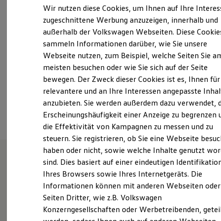
Elektrofahrzeugkonzepte
Wir nutzen diese Cookies, um Ihnen auf Ihre Intere
Samstag
08:00
-
12:00
Uhr
ID. EVERY1
zugeschnittene Werbung anzuzeigen, innerhalb und
Reichweite
Sonntag
Geschlossen
außerhalb der Volkswagen Webseiten. Diese Cookie
Reichweite der ID. Modelle
Reichweite im Winter
sammeln Informationen darüber, wie Sie unsere
boehlen@amb-autowelt.de
Rekuperation
Webseite nutzen, zum Beispiel, welche Seiten Sie a
Laden
meisten besuchen oder wie Sie sich auf der Seite
Laden unterwegs
+49 34206 6190
Laden Zuhause
bewegen. Der Zweck dieser Cookies ist es, Ihnen für
Ladestationen finden
relevantere und an Ihre Interessen angepasste Inhal
Ladezeitensimulator
Ansprechpartner
anzubieten. Sie werden außerdem dazu verwendet, d
Batterie
Sicherheit
Erscheinungshäufigkeit einer Anzeige zu begrenzen 
Garantie und Lebensdauer
die Effektivität von Kampagnen zu messen und zu
Nachhaltigkeit
steuern. Sie registrieren, ob Sie eine Webseite besuc
Technologie
Kosten und Kauf
haben oder nicht, sowie welche Inhalte genutzt wo
Verbrauchskosten
sind. Dies basiert auf einer eindeutigen Identifikatio
Kaufoptionen
Willkommen bei AMB
Ihres Browsers sowie Ihres Internetgeräts. Die
E-Auto-Förderung
Software und Konnektivität
Informationen können mit anderen Webseiten oder
Die ID. Software 6
Seiten Dritter, wie z.B. Volkswagen
ID. Software Versionen und Updates
Konzerngesellschaften oder Werbetreibenden, getei
Digitale Extras
Erfahren Sie hier, wer wir sind, wie Sie uns erreichen
Schnittstellen zu Ihrem ID.