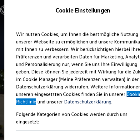
Modelle und Konfigurator
Cookie Einstellungen
Konfigurator
Modelle vergleichen
Konfiguration laden
Zum
Zum
Autosuche
Service
Wir nutzen Cookies, um Ihnen die bestmögliche Nutzung
Hauptinhalt
Footer
Elektroautos
Arthur Brehmer
springen
springen
unserer Webseite zu ermöglichen und unsere Kommunika
ENERGY Sondermodelle
Nutzfahrzeuge
mit Ihnen zu verbessern. Wir berücksichtigen hierbei Ihr
SUV und CUV
4.8
|
5 Bewertungen
Präferenzen und verarbeiten Daten für Marketing, Analyt
Familienautos
und Personalisierung nur, wenn Sie uns Ihre Einwilligung
Kombis
Kompaktwagen
geben. Diese können Sie jederzeit mit Wirkung für die Zu
Sportwagen
im Cookie Manager (Meine Präferenzen verwalten) in der
Schnell verfügbare Fahrzeuge
Angebote und Produkte
Datenschutzerklärung widerrufen. Weitere Informatione
Aktuelle Angebote
unseren eingesetzten Cookies finden Sie in unserer
Cooki
E-Auto-Förderung
Richtlinie
und unserer
Datenschutzerklärung
.
Volkswagen Marktplatz
Die ENERGY Sondermodelle
Folgende Kategorien von Cookies werden durch uns
Junge Gebrauchtwagen und Gebrauchtwagen
Volkswagen Zertifizierte Gebrauchtwagen
eingesetzt:
Elektromobilität bei Gebrauchtwagen
Zubehör- und Serviceangebote
Saisonangebote