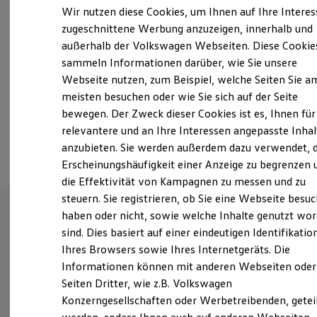
Samstag
Geschlossen
Elektrofahrzeugkonzepte
Wir nutzen diese Cookies, um Ihnen auf Ihre Intere
ID. EVERY1
Sonntag
Geschlossen
zugeschnittene Werbung anzuzeigen, innerhalb und
Reichweite
außerhalb der Volkswagen Webseiten. Diese Cookie
Reichweite der ID. Modelle
verkauf@auto-brehmer.de
Reichweite im Winter
sammeln Informationen darüber, wie Sie unsere
Rekuperation
Webseite nutzen, zum Beispiel, welche Seiten Sie a
Laden
+49 4284 93210
meisten besuchen oder wie Sie sich auf der Seite
Laden unterwegs
Laden Zuhause
bewegen. Der Zweck dieser Cookies ist es, Ihnen für
Ladestationen finden
relevantere und an Ihre Interessen angepasste Inhal
Ansprechpartner
Ladezeitensimulator
anzubieten. Sie werden außerdem dazu verwendet, d
Batterie
Sicherheit
Erscheinungshäufigkeit einer Anzeige zu begrenzen 
Garantie und Lebensdauer
die Effektivität von Kampagnen zu messen und zu
Nachhaltigkeit
steuern. Sie registrieren, ob Sie eine Webseite besuc
Technologie
Kosten und Kauf
haben oder nicht, sowie welche Inhalte genutzt wo
Verbrauchskosten
sind. Dies basiert auf einer eindeutigen Identifikatio
Arthur Brehmer KG - Ihr
Kaufoptionen
Ihres Browsers sowie Ihres Internetgeräts. Die
E-Auto-Förderung
Partner seit 1964
Software und Konnektivität
Informationen können mit anderen Webseiten oder
Die ID. Software 6
Seiten Dritter, wie z.B. Volkswagen
ID. Software Versionen und Updates
Konzerngesellschaften oder Werbetreibenden, getei
Digitale Extras
Seit 1964 ist unsere Autowerkstatt in Selsingen eine
Schnittstellen zu Ihrem ID.