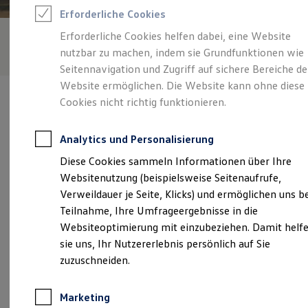
Reifenpakete
Erforderliche Cookies
Leasing
Leasing-Angebote
Erforderliche Cookies helfen dabei, eine Website
Gebrauchtwagen Leasing
nutzbar zu machen, indem sie Grundfunktionen wie
Junge Gebrauchtwagen-Leasing
Elektroauto Leasing
Seitennavigation und Zugriff auf sichere Bereiche de
Kleinwagen-Leasing
Website ermöglichen. Die Website kann ohne diese
Leasing ohne Anzahlung
Cookies nicht richtig funktionieren.
Finanzierung
Autokredit mit Schlussrate
Versicherungen und Garantien
Analytics und Personalisierung
Kfz-Versicherung
Verantwortlich für die Inhalte auf dieser Seite ist die Arthur
Restschuldversicherungen
Diese Cookies sammeln Informationen über Ihre
Brehmer KG
(
Impressum & Rechtliches
)
Garantien
Websitenutzung (beispielsweise Seitenaufrufe,
Wartungsverträge
Geschäftskunden
Verweildauer je Seite, Klicks) und ermöglichen uns b
Professional Class bei Volkswagen
Unsere 
Teilnahme, Ihre Umfrageergebnisse in die
Großkunden
Websiteoptimierung mit einzubeziehen. Damit helf
Behörden
Direktkunden
sie uns, Ihr Nutzererlebnis persönlich auf Sie
Sonderfahrzeuge
Bremervörder Straße 7, 27446 Selsingen
zuzuschneiden.
Anpfiff zum Gewinn
Elektromobilität
Montag
-
Freitag
07:45
-
17:00
Uhr
Elektroautos
Marketing
ID. Tutorials