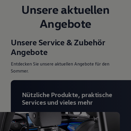
Unsere aktuellen
Magazin
Lifestyle
Transport
Angebote
Familie
Elektromobilität
Volkswagen R
Pannen- und Unfallhilfe
Unsere Service & Zubehör
Volkswagen Kundenbetreuung
Angebote
Entdecken Sie unsere aktuellen Angebote für den
Sommer.
Nützliche Produkte, praktische
Services und vieles mehr