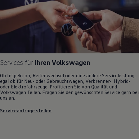
Motorenöl und Flüssigkeiten
Räder und Reifen
Pannen- und Unfallhilfe
Economy Service
Volkswagen Teile
Zubehör
Modellspezifisches Zubehör
Schutz und Pflege
Transport
Entertainment und Elektronik
Individualisieren
Services für
Ihren
Volkswagen
Wallbox und Ladekabel
Digitale Extras
Ob Inspektion, Reifenwechsel oder eine andere Serviceleistung,
Dienste für Ihr Modell finden
egal ob für Neu- oder
Gebrauchtwagen
, Verbrenner-, Hybrid-
Volkswagen Apps, Login und Shop
oder Elektrofahrzeuge: Profitieren Sie von Qualität und
Handy und Fahrzeug verbinden
Volkswagen
Teilen. Fragen Sie den gewünschten
Service
gern bei
Updates für Software, Karten und Radio
uns an.
Über Ihr Auto
Vorgängermodelle
Serviceanfrage stellen
Kundeninformationen
Volkswagen Kundenbetreuung
Warn- und Kontrollleuchten
Assistenzsysteme
Digitale Betriebsanleitung
Live Beratung