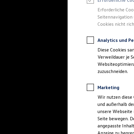
Erforderliche Co
Reifenpakete
Leasing
Erforderliche Coo
Leasing-Angebote
Seitennavigation 
Gebrauchtwagen Leasing
Cookies nicht rich
Junge Gebrauchtwagen-Leasing
Elektroauto Leasing
Kleinwagen-Leasing
Analytics und Pe
Leasing ohne Anzahlung
Finanzierung
Diese Cookies sa
Autokredit mit Schlussrate
Versicherungen und Garantien
Verweildauer je S
Kfz-Versicherung
Websiteoptimierun
Restschuldversicherungen
zuzuschneiden.
Garantien
Wartungsverträge
Geschäftskunden
Marketing
Professional Class bei Volkswagen
Großkunden
Wir nutzen diese 
Behörden
und außerhalb de
Direktkunden
Sonderfahrzeuge
unsere Webseite n
Anpfiff zum Gewinn
Seite bewegen. De
Elektromobilität
angepasste Inhalt
Elektroautos
ID. Tutorials
Anzeige zu begren