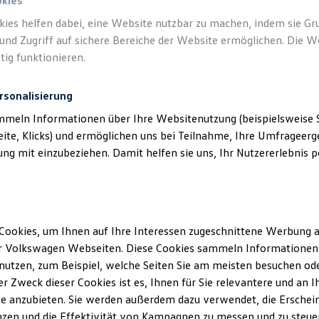
okies
kies helfen dabei, eine Website nutzbar zu machen, indem sie G
und Zugriff auf sichere Bereiche der Website ermöglichen. Die W
tig funktionieren.
rsonalisierung
mmeln Informationen über Ihre Websitenutzung (beispielsweise S
eite, Klicks) und ermöglichen uns bei Teilnahme, Ihre Umfrageerge
g mit einzubeziehen. Damit helfen sie uns, Ihr Nutzererlebnis pe
Cookies, um Ihnen auf Ihre Interessen zugeschnittene Werbung a
r Volkswagen Webseiten. Diese Cookies sammeln Informationen 
utzen, zum Beispiel, welche Seiten Sie am meisten besuchen oder
r Zweck dieser Cookies ist es, Ihnen für Sie relevantere und an I
e anzubieten. Sie werden außerdem dazu verwendet, die Erschein
zen und die Effektivität von Kampagnen zu messen und zu steuern