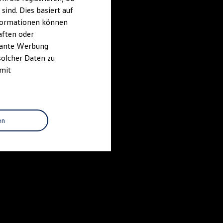
ind. Dies basiert auf
Informationen können
aften oder
evante Werbung
solcher Daten zu
 mit
en