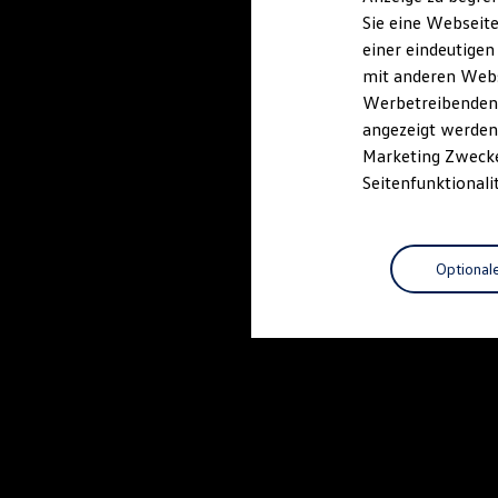
Elektrofahrzeugkonzepte
Sie eine Webseite
ID. EVERY1
einer eindeutigen
Reichweite
Reichweite der ID. Modelle
mit anderen Webse
Reichweite im Winter
Werbetreibenden,
Rekuperation
angezeigt werden 
Laden
Laden unterwegs
Marketing Zwecken
Laden Zuhause
Seitenfunktionali
Ladestationen finden
Ladezeitensimulator
Batterie
Sicherheit
Optional
Garantie und Lebensdauer
Nachhaltigkeit
Technologie
Kosten und Kauf
Verbrauchskosten
Kaufoptionen
E-Auto-Förderung
Software und Konnektivität
Die ID. Software 6
ID. Software Versionen und Updates
Digitale Extras
Schnittstellen zu Ihrem ID.