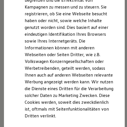
begrenzen und die Effektivität von
verpflichtet.
Hybridautos
Kampagnen zu messen und zu steuern. Sie
Marke und Erlebnis
registrieren, ob Sie eine Webseite besucht
Volkswagen R und R Experience
R-Modelle
haben oder nicht, sowie welche Inhalte
R Experience
Datenschutzerklärung
genutzt worden sind. Dies basiert auf einer
Driving Experience
eindeutigen Identifikation Ihres Browsers
Volkswagen entdecken
Werkbesichtigung
A. Verantwortlicher
sowie Ihres Internetgeräts. Die
Factory visit
Informationen können mit anderen
Lifestyle Shop
Wir freuen uns, dass Sie unsere Webseite der
Webseiten oder Seiten Dritter, wie z.B.
T-Roc Kollektion
Golf Kollektion
asw.AUTOMOBILE Bad Rappenau GmbH,
Volkswagen Konzerngesellschaften oder
ID. Kollektion
Riemenstraße 19 +22 74906 Bad Rappenau, E-Mail:
Werbetreibenden, geteilt werden, sodass
Volkswagen Kollektion
info@asw-automobile.de
besuchen. Im Folgenden
Ihnen auch auf anderen Webseiten relevante
R-Kollektion
GTI Kollektion
informieren wir Sie über die Verarbeitung Ihrer
Werbung angezeigt werden kann. Wir nutzen
Fußball Drop
personenbezogenen Daten durch uns im
die Dienste eines Dritten für die Verarbeitung
we drive football
Zusammenhang mit Ihrem Besuch unserer Webseite.
solcher Daten zu Marketing Zwecken. Diese
#wedriveproud
Besitzer und Service
Cookies werden, soweit dies zweckdienlich
myVolkswagen
B. Verarbeitung Ihrer personenbezogenen Daten
ist, oftmals mit Seitenfunktionalitäten von
Software Updates
Dritten verlinkt.
Service und Ersatzteile
Unsere Webseite bietet Ihnen verschiedene
Inspektion und HU/AU
Angebote, die wir Ihnen in Bezug auf dabei durch uns
Reparaturen und Checks