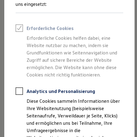
von Inhalten und Angeboten, die auf
Reifenpakete
uns eingesetzt:
Leasing
dieser Website speziell aufgeführt sind.
Leasing-Angebote
Gebrauchtwagen Leasing
Junge Gebrauchtwagen-Leasing
Erforderliche Cookies
Elektroauto Leasing
Kleinwagen-Leasing
Erforderliche Cookies helfen dabei, eine
Impressum
Leasing ohne Anzahlung
Website nutzbar zu machen, indem sie
Finanzierung
Autokredit mit Schlussrate
Grundfunktionen wie Seitennavigation und
Datenschutzerklärung
Versicherungen und Garantien
Zugriff auf sichere Bereiche der Website
Kfz-Versicherung
Nutzung von Terminbuchung Online
ermöglichen. Die Website kann ohne diese
Restschuldversicherungen
Garantien
Cookies nicht richtig funktionieren.
Wartungsverträge
Geschäftskunden
Impressum
Professional Class bei Volkswagen
Analytics und Personalisierung
Großkunden
Diese Cookies sammeln Informationen über
Behörden
asw.AUTOMOBILE Bad Rappenau GmbH
Direktkunden
Ihre Websitenutzung (beispielsweise
Sonderfahrzeuge
Seitenaufrufe, Verweildauer je Seite, Klicks)
Anpfiff zum Gewinn
Riemenstraße 19+22
und ermöglichen uns bei Teilnahme, Ihre
Elektromobilität
74906 Bad Rappenau
Elektroautos
Umfrageergebnisse in die
ID. Tutorials
Tel.: 07264 9593-0