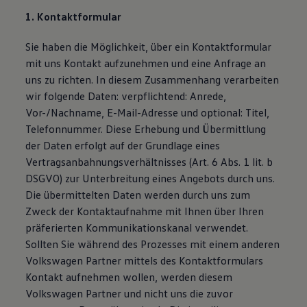
Magazin
1. Kontaktformular
Lifestyle
Transport
Sie haben die Möglichkeit, über ein Kontaktformular
Familie
Elektromobilität
mit uns Kontakt aufzunehmen und eine Anfrage an
Volkswagen R
uns zu richten. In diesem Zusammenhang verarbeiten
Pannen- und Unfallhilfe
wir folgende Daten: verpflichtend: Anrede,
Volkswagen Kundenbetreuung
Vor-/Nachname, E-Mail-Adresse und optional: Titel,
Telefonnummer. Diese Erhebung und Übermittlung
der Daten erfolgt auf der Grundlage eines
Vertragsanbahnungsverhältnisses (Art. 6 Abs. 1 lit. b
DSGVO) zur Unterbreitung eines Angebots durch uns.
Die übermittelten Daten werden durch uns zum
Zweck der Kontaktaufnahme mit Ihnen über Ihren
präferierten Kommunikationskanal verwendet.
Sollten Sie während des Prozesses mit einem anderen
Volkswagen Partner mittels des Kontaktformulars
Kontakt aufnehmen wollen, werden diesem
Volkswagen Partner und nicht uns die zuvor