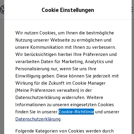
Modelle und Konfigurator
Cookie Einstellungen
Konfigurator
Modelle vergleichen
Konfiguration laden
Zum
Zum
Autosuche
Wir nutzen Cookies, um Ihnen die bestmögliche
Hauptinhalt
Footer
Elektroautos
springen
springen
Nutzung unserer Webseite zu ermöglichen und
ENERGY Sondermodelle
Nutzfahrzeuge
unsere Kommunikation mit Ihnen zu verbessern.
asw.AUTOMOBILE
SUV und CUV
Wir berücksichtigen hierbei Ihre Präferenzen und
Familienautos
verarbeiten Daten für Marketing, Analytics und
Kombis
Bad Rappenau
Kompaktwagen
Personalisierung nur, wenn Sie uns Ihre
Sportwagen
Einwilligung geben. Diese können Sie jederzeit mit
GmbH | Impressum
Schnell verfügbare Fahrzeuge
Angebote und Produkte
Wirkung für die Zukunft im Cookie Manager
Aktuelle Angebote
(Meine Präferenzen verwalten) in der
& Rechtliches
E-Auto-Förderung
Datenschutzerklärung widerrufen. Weitere
Volkswagen Marktplatz
Informationen zu unseren eingesetzten Cookies
Die ENERGY Sondermodelle
Junge Gebrauchtwagen und Gebrauchtwagen
Hier finden Sie Informationen über uns
finden Sie in unserer
Cookie-Richtlinie
und unserer
Volkswagen Zertifizierte Gebrauchtwagen
Datenschutzerklärung
.
(asw.AUTOMOBILE Bad Rappenau
Elektromobilität bei Gebrauchtwagen
Zubehör- und Serviceangebote
GmbH) als verantwortlichen Anbieter
Folgende Kategorien von Cookies werden durch
Saisonangebote