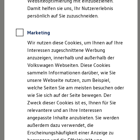
Websiteoptimierung mit einzubeziehen.
Elektrofahrzeugkonzepte
Fax: 07264 9593-22
Damit helfen sie uns, Ihr Nutzererlebnis
ID. EVERY1
E-Mail:
info.bad-rappenau@asw-automobile.de
Reichweite
persönlich auf Sie zuzuschneiden.
Reichweite der ID. Modelle
Reichweite im Winter
Geschäftsführer: Lars Krause
Rekuperation
Marketing
Registergericht und Handelsregisternummer:
Laden
Stuttgart, HRB 105177
Wir nutzen diese Cookies, um Ihnen auf Ihre
Laden unterwegs
Laden Zuhause
Interessen zugeschnittene Werbung
Ladestationen finden
Umsatzsteuer-Identifikationsnummer nach §27a
anzuzeigen, innerhalb und außerhalb der
Ladezeitensimulator
Umsatzsteuergesetz: DE 813 082 336
Volkswagen Webseiten. Diese Cookies
Batterie
Sicherheit
sammeln Informationen darüber, wie Sie
Garantie und Lebensdauer
Versicherungsvermittlerregister (
unsere Webseite nutzen, zum Beispiel,
Nachhaltigkeit
www.vermittlerregister.info)Register-Nr
. D-1F4G-
welche Seiten Sie am meisten besuchen oder
Technologie
M2T21-55
Kosten und Kauf
wie Sie sich auf der Seite bewegen. Der
Verbrauchskosten
Zweck dieser Cookies ist es, Ihnen für Sie
Kaufoptionen
Hinweis gemäß § 36
relevantere und an Ihre Interessen
E-Auto-Förderung
Verbraucherstreitbeilegungsgesetz (VSBG)
Software und Konnektivität
angepasste Inhalte anzubieten. Sie werden
Wir werden nicht an einem Streitbeilegungsverfahren
Die ID. Software 6
außerdem dazu verwendet, die
ID. Software Versionen und Updates
vor einer Verbraucherschlichtungsstelle im Sinne des
Erscheinungshäufigkeit einer Anzeige zu
Digitale Extras
VSBG teilnehmen und sind hierzu auch nicht
Schnittstellen zu Ihrem ID.