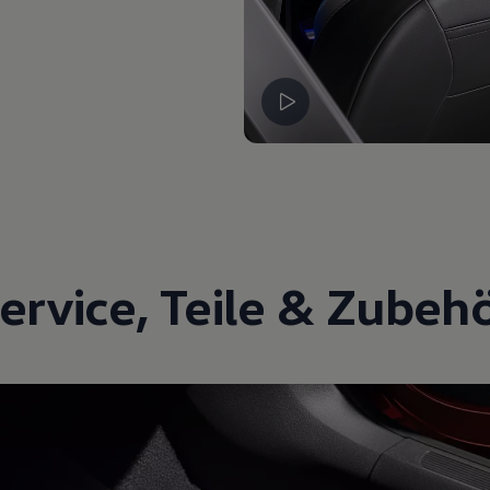
ervice
,
Teile
&
Zubeh