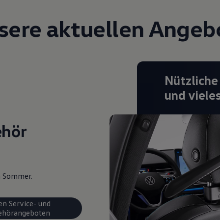
sere aktuellen Angeb
Nützliche
und viele
ehör
en Sommer.
en Service- und
ehörangeboten