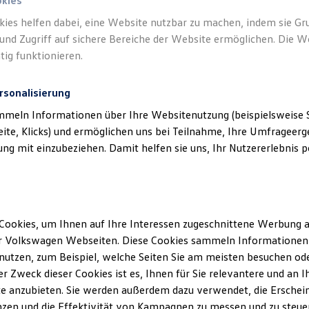
okies
kies helfen dabei, eine Website nutzbar zu machen, indem sie G
Verantwort
und Zugriff auf sichere Bereiche der Website ermöglichen. Die W
GmbH
(
Im
tig funktionieren.
rsonalisierung
mmeln Informationen über Ihre Websitenutzung (beispielsweise S
eite, Klicks) und ermöglichen uns bei Teilnahme, Ihre Umfrageerge
g mit einzubeziehen. Damit helfen sie uns, Ihr Nutzererlebnis pe
Cookies, um Ihnen auf Ihre Interessen zugeschnittene Werbung a
Unsere Abteilungen
r Volkswagen Webseiten. Diese Cookies sammeln Informationen 
utzen, zum Beispiel, welche Seiten Sie am meisten besuchen oder
Montag
-
Freitag
07:15
-
18:00
Uhr
r Zweck dieser Cookies ist es, Ihnen für Sie relevantere und an I
Samstag
Geschlossen
e anzubieten. Sie werden außerdem dazu verwendet, die Erschein
Sonntag
Geschlossen
zen und die Effektivität von Kampagnen zu messen und zu steuern