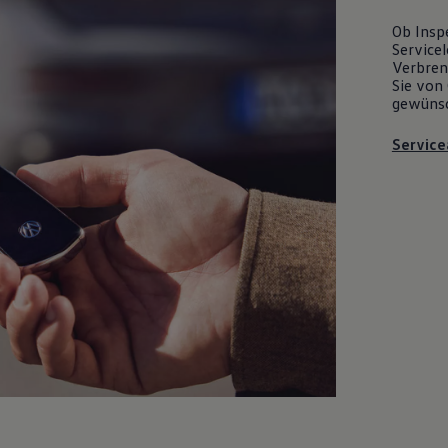
Ob Insp
Servicel
Verbrenn
Sie von 
gewüns
Service