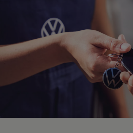
Hybridautos
Marke und Erlebnis
Volkswagen R und R Experience
R-Modelle
R Experience
Driving Experience
Volkswagen entdecken
Werkbesichtigung
Factory visit
Lifestyle Shop
T-Roc Kollektion
Golf Kollektion
ID. Kollektion
Volkswagen Kollektion
R-Kollektion
GTI Kollektion
Fußball Drop
we drive football
#wedriveproud
Besitzer und Service
myVolkswagen
Software Updates
Service und Ersatzteile
Inspektion und HU/AU
Reparaturen und Checks