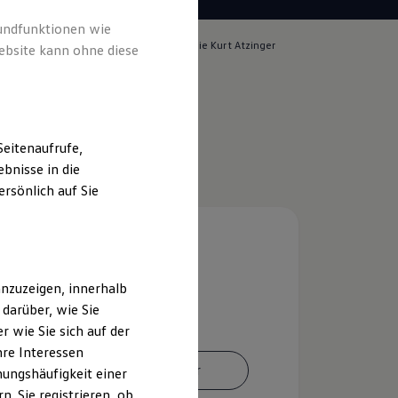
rundfunktionen wie
lich für die Inhalte auf dieser Seite ist die Kurt Atzinger
ebsite kann ohne diese
pressum & Rechtliches
)
eitenaufrufe,
bnisse in die
rsönlich auf Sie
nzuzeigen, innerhalb
darüber, wie Sie
 wie Sie sich auf der
hre Interessen
Ansprechpartner
ungshäufigkeit einer
. Sie registrieren, ob