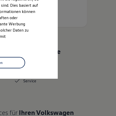
ind. Dies basiert auf
Informationen können
aften oder
evante Werbung
solcher Daten zu
 mit
Das sind unsere
Leistungen
en
Gebrauchtwagen
Service
ces für
Ihren
Volkswagen