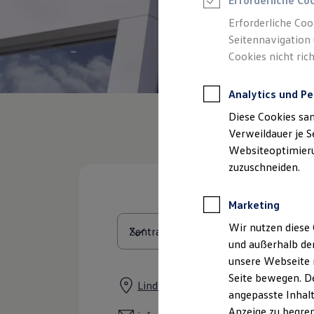
Erforderliche Co
Reifenpakete
Leasing
Erforderliche Coo
Leasing-Angebote
Seitennavigation 
Gebrauchtwagen Leasing
Cookies nicht rich
Junge Gebrauchtwagen-Leasing
Elektroauto Leasing
Kleinwagen-Leasing
Analytics und Pe
Leasing ohne Anzahlung
Finanzierung
Diese Cookies sa
Autokredit mit Schlussrate
Versicherungen und Garantien
Verweildauer je S
Kfz-Versicherung
Websiteoptimierun
Restschuldversicherungen
zuzuschneiden.
Garantien
Wartungsverträge
Geschäftskunden
Marketing
Professional Class bei Volkswagen
Großkunden
Wir nutzen diese 
Behörden
und außerhalb de
Direktkunden
Sonderfahrzeuge
unsere Webseite n
Anpfiff zum Gewinn
Seite bewegen. De
Elektromobilität
Lindlbergstraße 11, 92331 Parsberg
angepasste Inhalt
Elektroautos
ID. Tutorials
Anzeige zu begren