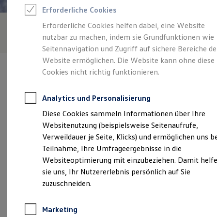
Reifenpakete
Erforderliche Cookies
Leasing
Leasing-Angebote
Erforderliche Cookies helfen dabei, eine Website
Gebrauchtwagen Leasing
nutzbar zu machen, indem sie Grundfunktionen wie
Junge Gebrauchtwagen-Leasing
Elektroauto Leasing
Seitennavigation und Zugriff auf sichere Bereiche de
Kleinwagen-Leasing
Website ermöglichen. Die Website kann ohne diese
Leasing ohne Anzahlung
Cookies nicht richtig funktionieren.
Finanzierung
Autokredit mit Schlussrate
Versicherungen und Garantien
Analytics und Personalisierung
Kfz-Versicherung
Verantwortlich für die Inhalte auf dieser Seite ist die Audi Zentrum
Restschuldversicherungen
Diese Cookies sammeln Informationen über Ihre
Chemnitz AG
(
Impressum & Rechtliches
)
Garantien
Websitenutzung (beispielsweise Seitenaufrufe,
Wartungsverträge
Geschäftskunden
Verweildauer je Seite, Klicks) und ermöglichen uns b
Professional Class bei Volkswagen
Unsere 
Teilnahme, Ihre Umfrageergebnisse in die
Großkunden
Websiteoptimierung mit einzubeziehen. Damit helf
Behörden
Direktkunden
sie uns, Ihr Nutzererlebnis persönlich auf Sie
Sonderfahrzeuge
Neefestraße 143, 09116 Chemnitz
zuzuschneiden.
Anpfiff zum Gewinn
Elektromobilität
Montag
-
Freitag
06:00
-
20:00
Uhr
Elektroautos
Marketing
ID. Tutorials