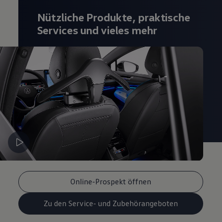
Magazin
Nützliche Produkte, praktische
Lifestyle
Transport
Services und vieles mehr
Familie
Elektromobilität
Volkswagen R
Pannen- und Unfallhilfe
Volkswagen Kundenbetreuung
Online-Prospekt öffnen
Zu den Service- und Zubehörangeboten