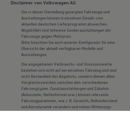
Disclaimer von Volkswagen AG
Die in dieser Darstellung gezeigten Fahrzeuge und
Ausstattungen können in einzelnen Details vom
aktuellen deutschen Lieferprogramm abweichen.
Abgebildet sind teilweise Sonderausstattungen der
Fahrzeuge gegen Mehrpreis.
Bitte beachten Sie auch unseren Konfigurator für eine
Übersicht der aktuell verfügbaren Modelle und
Ausstattungen.
Die angegebenen Verbrauchs- und Emissionswerte
beziehen sich nicht auf ein einzelnes Fahrzeug und sind
nicht Bestandteil des Angebots, sondern dienen allein
Vergleichszwecken zwischen den verschiedenen
Fahrzeugtypen. Zusatzausstattungen und
Zubehör
(Anbauteile, Reifenformat usw.) können relevante
Fahrzeugparameter, wie
z. B.
Gewicht, Rollwiderstand
und Aerodynamik verändern und neben Witterungs-
und Verkehrsbedingungen sowie dem individuellen
Fahrverhalten den Kraftstoffverbrauch, den
Stromverbrauch, die CO₂-Emissionen und die