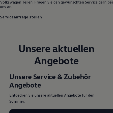
Volkswagen
Teilen. Fragen Sie den gewünschten
Service
gern bei
Motorenöl und Flüssigkeiten
uns an.
Räder und Reifen
Pannen- und Unfallhilfe
Serviceanfrage stellen
Economy Service
Volkswagen Teile
Zubehör
Modellspezifisches Zubehör
Schutz und Pflege
Transport
Unsere aktuellen
Entertainment und Elektronik
Individualisieren
Wallbox und Ladekabel
Angebote
Digitale Extras
Dienste für Ihr Modell finden
Volkswagen Apps, Login und Shop
Handy und Fahrzeug verbinden
Unsere Service & Zubehör
Updates für Software, Karten und Radio
Über Ihr Auto
Angebote
Vorgängermodelle
Kundeninformationen
Volkswagen Kundenbetreuung
Entdecken Sie unsere aktuellen Angebote für den
Warn- und Kontrollleuchten
Sommer.
Assistenzsysteme
Digitale Betriebsanleitung
Live Beratung