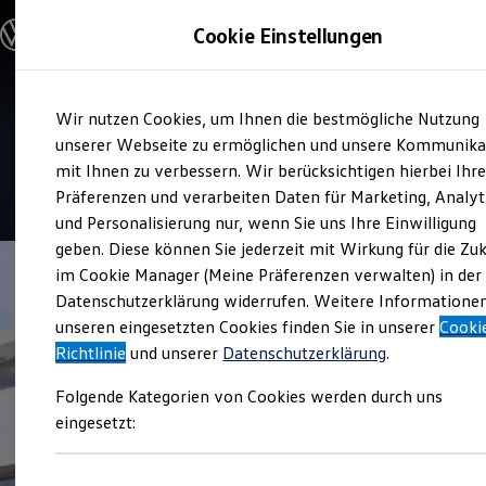
Modelle und Konfigurator
Cookie Einstellungen
Konfigurator
Modelle vergleichen
Konfiguration laden
Zum
Zum
Autosuche
Service
Wir nutzen Cookies, um Ihnen die bestmögliche Nutzung
Hauptinhalt
Footer
Elektroautos
Audi Zentrum Chemnitz
springen
springen
unserer Webseite zu ermöglichen und unsere Kommunika
ENERGY Sondermodelle
Nutzfahrzeuge
mit Ihnen zu verbessern. Wir berücksichtigen hierbei Ihr
SUV und CUV
5
|
55 Bewertungen
Präferenzen und verarbeiten Daten für Marketing, Analyt
Familienautos
und Personalisierung nur, wenn Sie uns Ihre Einwilligung
Kombis
Kompaktwagen
geben. Diese können Sie jederzeit mit Wirkung für die Zu
Sportwagen
im Cookie Manager (Meine Präferenzen verwalten) in der
Schnell verfügbare Fahrzeuge
Angebote und Produkte
Datenschutzerklärung widerrufen. Weitere Informatione
Aktuelle Angebote
unseren eingesetzten Cookies finden Sie in unserer
Cooki
E-Auto-Förderung
Richtlinie
und unserer
Datenschutzerklärung
.
Volkswagen Marktplatz
Die ENERGY Sondermodelle
Folgende Kategorien von Cookies werden durch uns
Junge Gebrauchtwagen und Gebrauchtwagen
Volkswagen Zertifizierte Gebrauchtwagen
eingesetzt:
Elektromobilität bei Gebrauchtwagen
Zubehör- und Serviceangebote
Saisonangebote