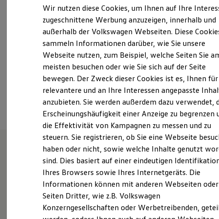
Samstag
08:00
-
13:00
Uhr
Elektrofahrzeugkonzepte
Wir nutzen diese Cookies, um Ihnen auf Ihre Intere
ID. EVERY1
Sonntag
Geschlossen
zugeschnittene Werbung anzuzeigen, innerhalb und
Reichweite
außerhalb der Volkswagen Webseiten. Diese Cookie
Reichweite der ID. Modelle
info@audi-chemnitz.de
Reichweite im Winter
sammeln Informationen darüber, wie Sie unsere
Rekuperation
Webseite nutzen, zum Beispiel, welche Seiten Sie a
Laden
+49 371 400380
meisten besuchen oder wie Sie sich auf der Seite
Laden unterwegs
Laden Zuhause
bewegen. Der Zweck dieser Cookies ist es, Ihnen für
Ladestationen finden
relevantere und an Ihre Interessen angepasste Inhal
Ansprechpartner
Ladezeitensimulator
anzubieten. Sie werden außerdem dazu verwendet, d
Batterie
Sicherheit
Erscheinungshäufigkeit einer Anzeige zu begrenzen 
Garantie und Lebensdauer
die Effektivität von Kampagnen zu messen und zu
Nachhaltigkeit
steuern. Sie registrieren, ob Sie eine Webseite besuc
Technologie
Kosten und Kauf
haben oder nicht, sowie welche Inhalte genutzt wo
Verbrauchskosten
sind. Dies basiert auf einer eindeutigen Identifikatio
Unsere Leistungen
im
Kaufoptionen
Ihres Browsers sowie Ihres Internetgeräts. Die
E-Auto-Förderung
Überblick
Software und Konnektivität
Informationen können mit anderen Webseiten oder
Die ID. Software 6
Seiten Dritter, wie z.B. Volkswagen
ID. Software Versionen und Updates
Gebrauchtwagen
Konzerngesellschaften oder Werbetreibenden, getei
Digitale Extras
Schnittstellen zu Ihrem ID.