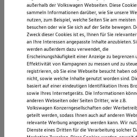
Elektrofahrzeugkonzepte
außerhalb der Volkswagen Webseiten. Diese Cookie
ID. EVERY1
sammeln Informationen darüber, wie Sie unsere We
Reichweite
(
Impressum & Rechtliches
)
nutzen, zum Beispiel, welche Seiten Sie am meisten
Reichweite der ID. Modelle
Reichweite im Winter
besuchen oder wie Sie sich auf der Seite bewegen. D
Rekuperation
Zweck dieser Cookies ist es, Ihnen für Sie relevante
Laden
an Ihre Interessen angepasste Inhalte anzubieten. S
Laden unterwegs
Laden Zuhause
werden außerdem dazu verwendet, die
Ladestationen finden
Ganz selbstverständlich.
Das
Erscheinungshäufigkeit einer Anzeige zu begrenzen 
Ladezeitensimulator
Effektivität von Kampagnen zu messen und zu steue
Batterie
Gebrauchtwagen
-
Sicherheit
registrieren, ob Sie eine Webseite besucht haben od
Leistungsversprechen.
Garantie und Lebensdauer
nicht, sowie welche Inhalte genutzt worden sind. Di
Nachhaltigkeit
basiert auf einer eindeutigen Identifikation Ihres B
Technologie
Kosten und Kauf
Rundum sicher: der 360°
Gebrauchtwagen
-
sowie Ihres Internetgeräts. Die Informationen kön
Verbrauchskosten
Check
anderen Webseiten oder Seiten Dritter, wie z.B.
Kaufoptionen
Volkswagen Konzerngesellschaften oder Werbetrei
E-Auto-Förderung
Software und Konnektivität
geteilt werden, sodass Ihnen auch auf anderen Web
Bevor ein
Volkswagen
Zertifizierter
Die ID. Software 6
relevante Werbung angezeigt werden kann. Wir nut
Gebrauchtwagen
an unsere Kunden
ID. Software Versionen und Updates
Dienste eines Dritten für die Verarbeitung solcher D
Digitale Extras
übergeben wird, prüfen wir den Zustand
Schnittstellen zu Ihrem ID.