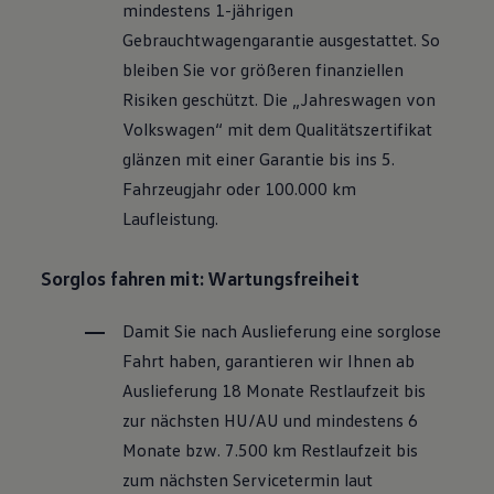
mindestens 1-jährigen
Motorenöl und Flüssigkeiten
Räder und Reifen
Gebrauchtwagengarantie ausgestattet. So
Pannen- und Unfallhilfe
bleiben Sie vor größeren finanziellen
Economy Service
Volkswagen Teile
Risiken geschützt. Die „Jahreswagen von
Zubehör
Volkswagen
“ mit dem Qualitätszertifikat
Modellspezifisches Zubehör
Schutz und Pflege
glänzen mit einer Garantie bis ins 5.
Transport
Fahrzeugjahr oder 100.000 km
Entertainment und Elektronik
Individualisieren
Laufleistung.
Wallbox und Ladekabel
Digitale Extras
Dienste für Ihr Modell finden
Sorglos fahren mit: Wartungsfreiheit
Volkswagen Apps, Login und Shop
Handy und Fahrzeug verbinden
Damit Sie nach Auslieferung eine sorglose
Updates für Software, Karten und Radio
Über Ihr Auto
Fahrt haben, garantieren wir Ihnen ab
Vorgängermodelle
Auslieferung 18 Monate Restlaufzeit bis
Kundeninformationen
Volkswagen Kundenbetreuung
zur nächsten
HU/AU
und mindestens 6
Warn- und Kontrollleuchten
Monate bzw. 7.500 km Restlaufzeit bis
Assistenzsysteme
Digitale Betriebsanleitung
zum nächsten Servicetermin laut
Live Beratung