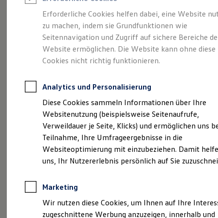
Reifenpakete
Leasing
Erforderliche Cookies helfen dabei, eine Website nu
Leasing-Angebote
zu machen, indem sie Grundfunktionen wie
Gepflegt, geprüft und
Gebrauchtwagen Leasing
Seitennavigation und Zugriff auf sichere Bereiche de
Junge Gebrauchtwagen-Leasing
Elektroauto Leasing
Website ermöglichen. Die Website kann ohne diese
für gut befunden.
Kleinwagen-Leasing
Cookies nicht richtig funktionieren.
Leasing ohne Anzahlung
Volkswagen
Finanzierung
Autokredit mit Schlussrate
Analytics und Personalisierung
Versicherungen und Garantien
Zertifizierte
Kfz-Versicherung
Diese Cookies sammeln Informationen über Ihre
Restschuldversicherungen
Websitenutzung (beispielsweise Seitenaufrufe,
Garantien
Gebrauchtwagen.
Verweildauer je Seite, Klicks) und ermöglichen uns b
Wartungsverträge
Geschäftskunden
Teilnahme, Ihre Umfrageergebnisse in die
Professional Class bei Volkswagen
Websiteoptimierung mit einzubeziehen. Damit helfe
Großkunden
uns, Ihr Nutzererlebnis persönlich auf Sie zuzuschne
Behörden
Direktkunden
Sonderfahrzeuge
Marketing
Anpfiff zum Gewinn
Elektromobilität
Wir nutzen diese Cookies, um Ihnen auf Ihre Intere
Elektroautos
zugeschnittene Werbung anzuzeigen, innerhalb und
ID. Tutorials