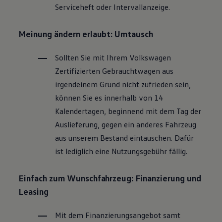
Serviceheft oder Intervallanzeige.
Magazin
Lifestyle
Transport
Meinung ändern erlaubt: Umtausch
Familie
Elektromobilität
Volkswagen R
Sollten Sie mit Ihrem
Volkswagen
Pannen- und Unfallhilfe
Zertifizierten
Gebrauchtwagen
aus
Volkswagen Kundenbetreuung
irgendeinem Grund nicht zufrieden sein,
können Sie es innerhalb von 14
Kalendertagen, beginnend mit dem Tag der
Auslieferung, gegen ein anderes Fahrzeug
aus unserem Bestand eintauschen. Dafür
ist lediglich eine Nutzungsgebühr fällig.
Einfach zum Wunschfahrzeug: Finanzierung und
Leasing
Mit dem Finanzierungsangebot samt