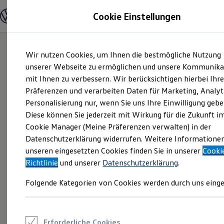
Modelle und Konfigurator
Cookie Einstellungen
Konfigurator
Modelle vergleichen
Konfiguration laden
Zum
Zum
Autosuche
Wir nutzen Cookies, um Ihnen die bestmögliche Nutzung
Hauptinhalt
Footer
Elektroautos
springen
springen
unserer Webseite zu ermöglichen und unsere Kommunika
ENERGY Sondermodelle
Nutzfahrzeuge
mit Ihnen zu verbessern. Wir berücksichtigen hierbei Ihr
SUV und CUV
Präferenzen und verarbeiten Daten für Marketing, Analyt
Familienautos
Personalisierung nur, wenn Sie uns Ihre Einwilligung gebe
Kombis
Kompaktwagen
Diese können Sie jederzeit mit Wirkung für die Zukunft i
Sportwagen
Cookie Manager (Meine Präferenzen verwalten) in der
Schnell verfügbare Fahrzeuge
Angebote und Produkte
Datenschutzerklärung widerrufen. Weitere Informatione
Aktuelle Angebote
unseren eingesetzten Cookies finden Sie in unserer
Cooki
E-Auto-Förderung
Richtlinie
und unserer
Datenschutzerklärung
.
Volkswagen Marktplatz
Die ENERGY Sondermodelle
Folgende Kategorien von Cookies werden durch uns einge
Junge Gebrauchtwagen und Gebrauchtwagen
Volkswagen Zertifizierte Gebrauchtwagen
Elektromobilität bei Gebrauchtwagen
Zubehör- und Serviceangebote
Saisonangebote
Erforderliche Cookies