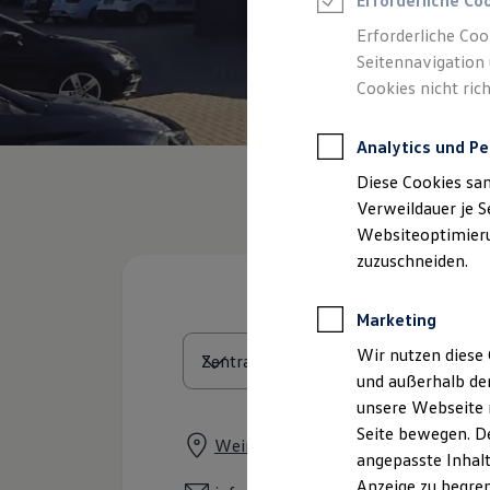
Erforderliche Co
Reifenpakete
Leasing
Erforderliche Coo
Leasing-Angebote
Seitennavigation 
Gebrauchtwagen Leasing
Cookies nicht rich
Junge Gebrauchtwagen-Leasing
Elektroauto Leasing
Kleinwagen-Leasing
Analytics und Pe
Leasing ohne Anzahlung
Finanzierung
Diese Cookies sa
Autokredit mit Schlussrate
Versicherungen und Garantien
Verweildauer je S
Kfz-Versicherung
Websiteoptimierun
Restschuldversicherungen
zuzuschneiden.
Garantien
Wartungsverträge
Geschäftskunden
Marketing
Professional Class bei Volkswagen
Großkunden
Wir nutzen diese 
Behörden
und außerhalb de
Direktkunden
Sonderfahrzeuge
unsere Webseite n
Anpfiff zum Gewinn
Seite bewegen. De
Elektromobilität
Weinbergweg 1, 93309 Kelheim
angepasste Inhalt
Elektroautos
ID. Tutorials
Anzeige zu begren