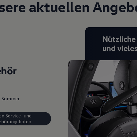
sere aktuellen Angeb
Nützliche
und viele
ehör
en Sommer.
en Service- und
ehörangeboten