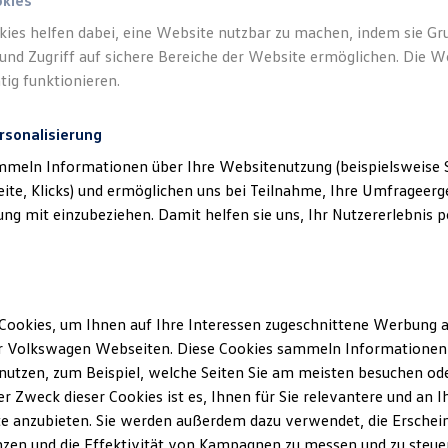
okies
kies helfen dabei, eine Website nutzbar zu machen, indem sie G
Verantwort
und Zugriff auf sichere Bereiche der Website ermöglichen. Die W
OHG
(
Imp
tig funktionieren.
rsonalisierung
mmeln Informationen über Ihre Websitenutzung (beispielsweise S
eite, Klicks) und ermöglichen uns bei Teilnahme, Ihre Umfrageerge
g mit einzubeziehen. Damit helfen sie uns, Ihr Nutzererlebnis pe
Cookies, um Ihnen auf Ihre Interessen zugeschnittene Werbung a
Unsere Abteilungen
r Volkswagen Webseiten. Diese Cookies sammeln Informationen 
utzen, zum Beispiel, welche Seiten Sie am meisten besuchen oder
Montag
-
Freitag
07:30
-
17:30
Uhr
r Zweck dieser Cookies ist es, Ihnen für Sie relevantere und an I
Samstag
09:00
-
12:00
Uhr
e anzubieten. Sie werden außerdem dazu verwendet, die Erschein
Sonntag
Geschlossen
zen und die Effektivität von Kampagnen zu messen und zu steuern