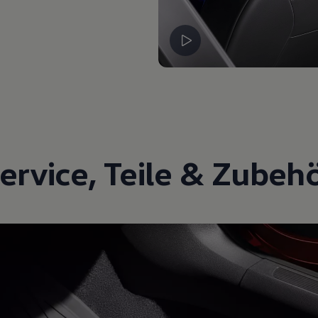
ervice
,
Teile
&
Zubeh