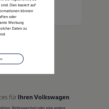
ind. Dies basiert auf
Informationen können
aften oder
evante Werbung
solcher Daten zu
 mit
k
en
bewertung
ces für
Ihren
Volkswagen
ektion, Reifenwechsel oder eine andere