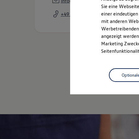
info@auto-baumer.de
Elektrofahrzeugkonzepte
Sie eine Webseite
ID. EVERY1
einer eindeutigen
+49 9441 20550
Reichweite
Reichweite der ID. Modelle
mit anderen Webse
Reichweite im Winter
Werbetreibenden,
Rekuperation
angezeigt werden 
Laden
Laden unterwegs
Marketing Zwecken
Laden Zuhause
Seitenfunktionali
Ladestationen finden
Ladezeitensimulator
Batterie
Sicherheit
Optional
Garantie und Lebensdauer
Nachhaltigkeit
Gebrauc
Technologie
Kosten und Kauf
Verbrauchskosten
Kaufoptionen
E-Auto-Förderung
Software und Konnektivität
Die ID. Software 6
ID. Software Versionen und Updates
Digitale Extras
Schnittstellen zu Ihrem ID.