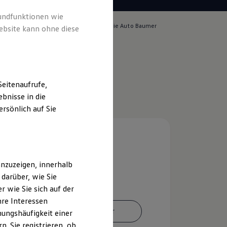
rundfunktionen wie
lich für die Inhalte auf dieser Seite ist die Auto Baumer
ebsite kann ohne diese
ressum & Rechtliches
)
eitenaufrufe,
bnisse in die
rsönlich auf Sie
nzuzeigen, innerhalb
darüber, wie Sie
 wie Sie sich auf der
hre Interessen
Ansprechpartner
ungshäufigkeit einer
. Sie registrieren, ob