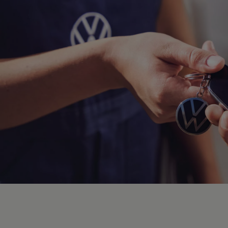
Hybridautos
Marke und Erlebnis
Volkswagen R und R Experience
R-Modelle
R Experience
Driving Experience
Volkswagen entdecken
Werkbesichtigung
Factory visit
Lifestyle Shop
T-Roc Kollektion
Golf Kollektion
ID. Kollektion
Volkswagen Kollektion
R-Kollektion
GTI Kollektion
Fußball Drop
we drive football
#wedriveproud
Besitzer und Service
myVolkswagen
Software Updates
Service und Ersatzteile
Inspektion und HU/AU
Reparaturen und Checks