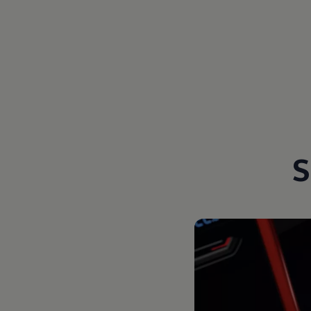
Magazin
Lifestyle
Transport
Familie
Elektromobilität
Volkswagen R
Pannen- und Unfallhilfe
Volkswagen Kundenbetreuung
S