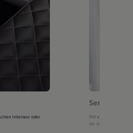
Service-Ter
schen Interieur oder
Mit einem bevorzugte
Ihr Volkswagen autom