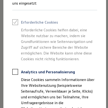
Reifenpakete
uns eingesetzt:
Leasing
Leasing-Angebote
Gebrauchtwagen Leasing
Junge Gebrauchtwagen-Leasing
Impressum
Erforderliche Cookies
Elektroauto Leasing
Kleinwagen-Leasing
Erforderliche Cookies helfen dabei, eine
Datenschutzerklärung
Leasing ohne Anzahlung
Website nutzbar zu machen, indem sie
Finanzierung
Autokredit mit Schlussrate
Grundfunktionen wie Seitennavigation und
Versicherungen und Garantien
Zugriff auf sichere Bereiche der Website
Impressum
Kfz-Versicherung
ermöglichen. Die Website kann ohne diese
Restschuldversicherungen
Garantien
Cookies nicht richtig funktionieren.
Auto Bierschneider GmbH
Wartungsverträge
Geschäftskunden
Professional Class bei Volkswagen
Analytics und Personalisierung
Kelheimer Straße 35
Großkunden
Diese Cookies sammeln Informationen über
Behörden
92339 Beilngries
Direktkunden
Ihre Websitenutzung (beispielsweise
Sonderfahrzeuge
Seitenaufrufe, Verweildauer je Seite, Klicks)
Anpfiff zum Gewinn
Telefon: 08461 / 6424-0
und ermöglichen uns bei Teilnahme, Ihre
Elektromobilität
Elektroautos
Umfrageergebnisse in die
Fax: 08461 / 6424-22
ID. Tutorials