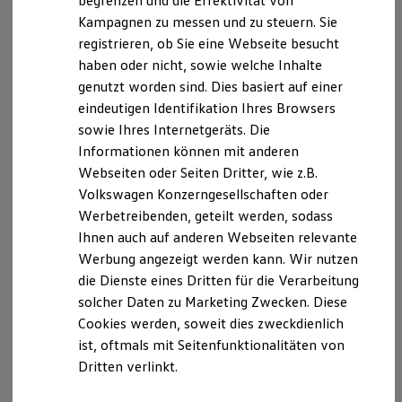
begrenzen und die Effektivität von
Balanstraße 55-59
Hybridautos
Kampagnen zu messen und zu steuern. Sie
Marke und Erlebnis
81541 München
registrieren, ob Sie eine Webseite besucht
Volkswagen R und R Experience
R-Modelle
haben oder nicht, sowie welche Inhalte
R Experience
Hinweis gemäß § 36
genutzt worden sind. Dies basiert auf einer
Driving Experience
Verbraucherstreitbeilegungsgesetz (VSBG)
eindeutigen Identifikation Ihres Browsers
Volkswagen entdecken
Werkbesichtigung
sowie Ihres Internetgeräts. Die
Factory visit
„Wir sind zur Teilnahme an einem
Informationen können mit anderen
Lifestyle Shop
Streitbeilegungsverfahren vor einer
Webseiten oder Seiten Dritter, wie z.B.
T-Roc Kollektion
Verbraucherschlichtungsstelle weder bereit noch dazu
Golf Kollektion
Volkswagen Konzerngesellschaften oder
ID. Kollektion
verpflichtet.“
Werbetreibenden, geteilt werden, sodass
Volkswagen Kollektion
Ihnen auch auf anderen Webseiten relevante
R-Kollektion
Unser Datenschutzbeauftragter:
GTI Kollektion
Werbung angezeigt werden kann. Wir nutzen
Fußball Drop
die Dienste eines Dritten für die Verarbeitung
Datenschutz Pöllinger GmbH
we drive football
solcher Daten zu Marketing Zwecken. Diese
#wedriveproud
Besitzer und Service
Cookies werden, soweit dies zweckdienlich
Dresdner Str. 38
myVolkswagen
ist, oftmals mit Seitenfunktionalitäten von
Software Updates
92318 Neumarkt
Dritten verlinkt.
Service und Ersatzteile
Inspektion und HU/AU
Reparaturen und Checks