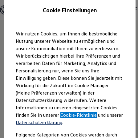
Modelle und Konfigurator
Cookie Einstellungen
Konfigurator
Modelle vergleichen
Konfiguration laden
Zum
Zum
Autosuche
Wir nutzen Cookies, um Ihnen die bestmögliche
Hauptinhalt
Footer
Elektroautos
springen
springen
Nutzung unserer Webseite zu ermöglichen und
ENERGY Sondermodelle
Nutzfahrzeuge
unsere Kommunikation mit Ihnen zu verbessern.
Auto Bierschneider
SUV und CUV
Wir berücksichtigen hierbei Ihre Präferenzen und
Familienautos
verarbeiten Daten für Marketing, Analytics und
Kombis
GmbH | Impressum
Kompaktwagen
Personalisierung nur, wenn Sie uns Ihre
Sportwagen
Einwilligung geben. Diese können Sie jederzeit mit
& Rechtliches
Schnell verfügbare Fahrzeuge
Angebote und Produkte
Wirkung für die Zukunft im Cookie Manager
Aktuelle Angebote
(Meine Präferenzen verwalten) in der
E-Auto-Förderung
Hier finden Sie Informationen über uns
Datenschutzerklärung widerrufen. Weitere
Volkswagen Marktplatz
Informationen zu unseren eingesetzten Cookies
Die ENERGY Sondermodelle
(Auto Bierschneider GmbH) als
Junge Gebrauchtwagen und Gebrauchtwagen
finden Sie in unserer
Cookie-Richtlinie
und unserer
verantwortlichen Anbieter von Inhalten
Volkswagen Zertifizierte Gebrauchtwagen
Datenschutzerklärung
.
und Angeboten, die auf dieser Website
Elektromobilität bei Gebrauchtwagen
Zubehör- und Serviceangebote
speziell aufgeführt sind.
Folgende Kategorien von Cookies werden durch
Saisonangebote