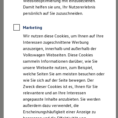
Websiteoptimierung mit einzubeziehen.
Elektrofahrzeugkonzepte
Damit helfen sie uns, Ihr Nutzererlebnis
ID. EVERY1
E-Mail:
info.beilngries@bierschneider.de
Reichweite
persönlich auf Sie zuzuschneiden.
Reichweite der ID. Modelle
Geschäftsführer: Willi Bierschneider
Reichweite im Winter
Rekuperation
Marketing
USt-ID-Nr.: DE 128 577 645
Laden
Wir nutzen diese Cookies, um Ihnen auf Ihre
Laden unterwegs
Laden Zuhause
Interessen zugeschnittene Werbung
Handelsregister: Nürnberg HRB 8278
Ladestationen finden
anzuzeigen, innerhalb und außerhalb der
Ladezeitensimulator
Register-Nr. D-D2UK-U46Y8-92
Volkswagen Webseiten. Diese Cookies
Batterie
Sicherheit
sammeln Informationen darüber, wie Sie
Garantie und Lebensdauer
(
www.vermittlerregister.info
)
unsere Webseite nutzen, zum Beispiel,
Nachhaltigkeit
welche Seiten Sie am meisten besuchen oder
Technologie
Gebundener Versicherungsvertreter nach § 34d Abs. 7
Kosten und Kauf
wie Sie sich auf der Seite bewegen. Der
Verbrauchskosten
GewO
Zweck dieser Cookies ist es, Ihnen für Sie
Kaufoptionen
relevantere und an Ihre Interessen
E-Auto-Förderung
Aufsichtsbehörde:
Software und Konnektivität
angepasste Inhalte anzubieten. Sie werden
Die ID. Software 6
außerdem dazu verwendet, die
IHK für München und Oberbayern
ID. Software Versionen und Updates
Erscheinungshäufigkeit einer Anzeige zu
Digitale Extras
Schnittstellen zu Ihrem ID.