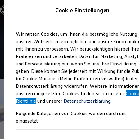
Modelle und Konfigurator
Cookie Einstellungen
Konfigurator
Modelle vergleichen
Konfiguration laden
Zum
Zum
Autosuche
Service
Wir nutzen Cookies, um Ihnen die bestmögliche Nutzung
Hauptinhalt
Footer
Elektroautos
Auto Bierschneider
springen
springen
unserer Webseite zu ermöglichen und unsere Kommunika
ENERGY Sondermodelle
Nutzfahrzeuge
mit Ihnen zu verbessern. Wir berücksichtigen hierbei Ihr
Gunzenhausen
SUV und CUV
Präferenzen und verarbeiten Daten für Marketing, Analyt
Familienautos
und Personalisierung nur, wenn Sie uns Ihre Einwilligung
Kombis
4.7
|
48 Bewertungen
Kompaktwagen
geben. Diese können Sie jederzeit mit Wirkung für die Zu
Sportwagen
im Cookie Manager (Meine Präferenzen verwalten) in der
Schnell verfügbare Fahrzeuge
Angebote und Produkte
Datenschutzerklärung widerrufen. Weitere Informatione
Aktuelle Angebote
unseren eingesetzten Cookies finden Sie in unserer
Cooki
E-Auto-Förderung
Richtlinie
und unserer
Datenschutzerklärung
.
Volkswagen Marktplatz
Die ENERGY Sondermodelle
Folgende Kategorien von Cookies werden durch uns
Junge Gebrauchtwagen und Gebrauchtwagen
Volkswagen Zertifizierte Gebrauchtwagen
eingesetzt:
Elektromobilität bei Gebrauchtwagen
Zubehör- und Serviceangebote
Saisonangebote