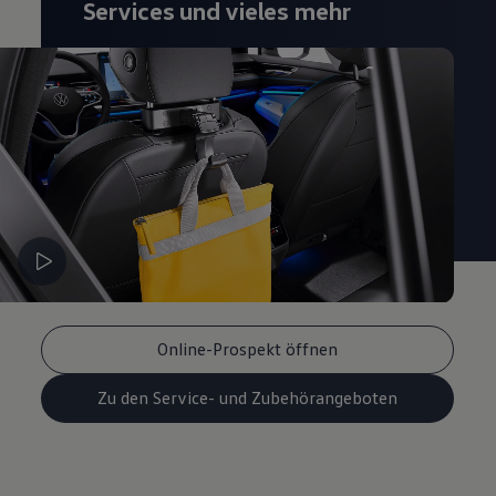
Services und vieles mehr
Magazin
Lifestyle
Transport
Familie
Elektromobilität
Volkswagen R
Pannen- und Unfallhilfe
Volkswagen Kundenbetreuung
Online-Prospekt öffnen
Zu den Service- und Zubehörangeboten