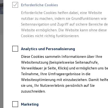
Reifenpakete
Erforderliche Cookies
Leasing
Leasing-Angebote
Erforderliche Cookies helfen dabei, eine Website
Gebrauchtwagen Leasing
nutzbar zu machen, indem sie Grundfunktionen wie
Junge Gebrauchtwagen-Leasing
Elektroauto Leasing
Seitennavigation und Zugriff auf sichere Bereiche de
Kleinwagen-Leasing
Website ermöglichen. Die Website kann ohne diese
Leasing ohne Anzahlung
Cookies nicht richtig funktionieren.
Finanzierung
Autokredit mit Schlussrate
Versicherungen und Garantien
Analytics und Personalisierung
Kfz-Versicherung
Restschuldversicherungen
Diese Cookies sammeln Informationen über Ihre
Garantien
Verantwortlich für die Inhalte auf dieser Seite ist die Auto
Websitenutzung (beispielsweise Seitenaufrufe,
Wartungsverträge
Bierschneider GmbH
(
Impressum & Rechtliches
)
Geschäftskunden
Verweildauer je Seite, Klicks) und ermöglichen uns b
Professional Class bei Volkswagen
Teilnahme, Ihre Umfrageergebnisse in die
Großkunden
Websiteoptimierung mit einzubeziehen. Damit helf
Behörden
Unsere 
Direktkunden
sie uns, Ihr Nutzererlebnis persönlich auf Sie
Sonderfahrzeuge
zuzuschneiden.
Anpfiff zum Gewinn
Elektromobilität
Nürnberger Straße 94, 91710 Gunzenhausen
Elektroautos
Marketing
ID. Tutorials