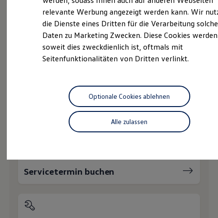
werden, sodass Ihnen auch auf anderen Webseiten
Service
Hybridautos
relevante Werbung angezeigt werden kann. Wir nut
Marke und Erlebnis
Volkswagen Economy
die Dienste eines Dritten für die Verarbeitung solche
Volkswagen R und R Experience
R-Modelle
Service
Daten zu Marketing Zwecken. Diese Cookies werden
R Experience
soweit dies zweckdienlich ist, oftmals mit
Driving Experience
Online-Fahrzeugbewertung
Seitenfunktionalitäten von Dritten verlinkt.
Volkswagen entdecken
Werkbesichtigung
Factory visit
Lifestyle Shop
Wie können wir
T-Roc Kollektion
Optionale Cookies ablehnen
Golf Kollektion
Ihnen weiterhelfen?
ID. Kollektion
Volkswagen Kollektion
Alle zulassen
R-Kollektion
GTI Kollektion
Fußball Drop
we drive football
#wedriveproud
Servicetermin buchen
Besitzer und Service
myVolkswagen
Software Updates
Service und Ersatzteile
Inspektion und HU/AU
Reparaturen und Checks