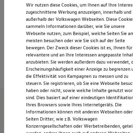
Montag
-
Freitag
07:30
-
18:00
Uhr
Elektrofahrzeugkonzepte
Wir nutzen diese Cookies, um Ihnen auf Ihre Intere
ID. EVERY1
Samstag
08:00
-
12:00
Uhr
zugeschnittene Werbung anzuzeigen, innerhalb und
Reichweite
Sonntag
Geschlossen
außerhalb der Volkswagen Webseiten. Diese Cookie
Reichweite der ID. Modelle
Reichweite im Winter
sammeln Informationen darüber, wie Sie unsere
Rekuperation
Webseite nutzen, zum Beispiel, welche Seiten Sie a
info.gunzenhausen@bierschneider.de
Laden
meisten besuchen oder wie Sie sich auf der Seite
Laden unterwegs
Laden Zuhause
+49 9831 8809960
bewegen. Der Zweck dieser Cookies ist es, Ihnen für
Ladestationen finden
relevantere und an Ihre Interessen angepasste Inhal
Ladezeitensimulator
anzubieten. Sie werden außerdem dazu verwendet, d
Batterie
Ansprechpartner
Sicherheit
Erscheinungshäufigkeit einer Anzeige zu begrenzen 
Garantie und Lebensdauer
die Effektivität von Kampagnen zu messen und zu
Nachhaltigkeit
steuern. Sie registrieren, ob Sie eine Webseite besuc
Technologie
Kosten und Kauf
haben oder nicht, sowie welche Inhalte genutzt wo
Verbrauchskosten
sind. Dies basiert auf einer eindeutigen Identifikatio
Kaufoptionen
Ihres Browsers sowie Ihres Internetgeräts. Die
E-Auto-Förderung
Unsere Leistungen
im
Software und Konnektivität
Informationen können mit anderen Webseiten oder
Die ID. Software 6
Überblick
Seiten Dritter, wie z.B. Volkswagen
ID. Software Versionen und Updates
Konzerngesellschaften oder Werbetreibenden, getei
Digitale Extras
Schnittstellen zu Ihrem ID.