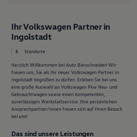
R-Kollektion
GTI Kollektion
Fußball Drop
we drive football
Ihr Volkswagen Partner in
#wedriveproud
Besitzer und Service
Ingolstadt
myVolkswagen
Software Updates
Service und Ersatzteile
5
Standorte
Inspektion und HU/AU
Reparaturen und Checks
Herzlich Willkommen bei Auto Bierschneider! Wir
Motorenöl und Flüssigkeiten
Räder und Reifen
freuen uns, Sie als Ihr neuer Volkswagen Partner in
Pannen- und Unfallhilfe
Ingolstadt begrüßen zu dürfen. Erleben Sie bei uns
Economy Service
eine große Auswahl an Volkswagen Pkw Neu- und
Volkswagen Teile
Zubehör
Gebrauchtwagen sowie einen kompetenten,
Modellspezifisches Zubehör
zuverlässigen Werkstattservice. Ihre persönlichen
Schutz und Pflege
Ansprechpartner/innen freuen sich auf Ihren Besuch
Transport
Entertainment und Elektronik
bei uns!
Individualisieren
Wallbox und Ladekabel
Digitale Extras
Das sind unsere Leistungen
Dienste für Ihr Modell finden