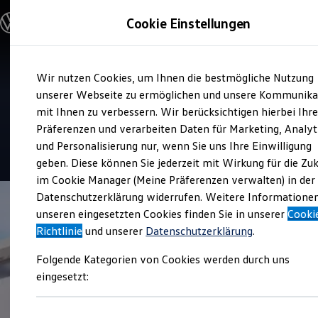
Modelle und Konfigurator
Cookie Einstellungen
Konfigurator
Modelle vergleichen
Konfiguration laden
Zum
Zum
Autosuche
Verkauf und Service
Wir nutzen Cookies, um Ihnen die bestmögliche Nutzung
Hauptinhalt
Footer
Elektroautos
Auto Bierschneider
springen
springen
unserer Webseite zu ermöglichen und unsere Kommunika
ENERGY Sondermodelle
Nutzfahrzeuge
mit Ihnen zu verbessern. Wir berücksichtigen hierbei Ihr
Ingolstadt
SUV und CUV
Präferenzen und verarbeiten Daten für Marketing, Analyt
Familienautos
und Personalisierung nur, wenn Sie uns Ihre Einwilligung
Kombis
4.7
|
474 Bewertungen
Kompaktwagen
geben. Diese können Sie jederzeit mit Wirkung für die Zu
Sportwagen
im Cookie Manager (Meine Präferenzen verwalten) in der
Schnell verfügbare Fahrzeuge
Angebote und Produkte
Datenschutzerklärung widerrufen. Weitere Informatione
Aktuelle Angebote
unseren eingesetzten Cookies finden Sie in unserer
Cooki
E-Auto-Förderung
Richtlinie
und unserer
Datenschutzerklärung
.
Volkswagen Marktplatz
Die ENERGY Sondermodelle
Folgende Kategorien von Cookies werden durch uns
Junge Gebrauchtwagen und Gebrauchtwagen
Volkswagen Zertifizierte Gebrauchtwagen
eingesetzt:
Elektromobilität bei Gebrauchtwagen
Zubehör- und Serviceangebote
Saisonangebote