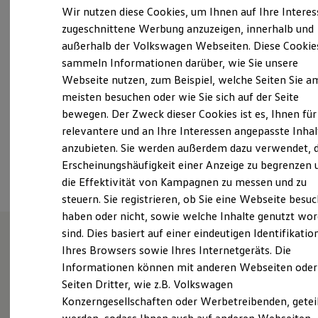
Montag
-
Freitag
07:00
-
18:00
Uhr
Der neue ID. Polo
Wir nutzen diese Cookies, um Ihnen auf Ihre Intere
Der neue ID.3 Neo
Samstag
09:00
-
13:00
Uhr
zugeschnittene Werbung anzuzeigen, innerhalb und
Der ID.4
Sonntag
Geschlossen
außerhalb der Volkswagen Webseiten. Diese Cookie
Der ID.4 GTX
Der ID.5 GTX
sammeln Informationen darüber, wie Sie unsere
Der ID.7
Webseite nutzen, zum Beispiel, welche Seiten Sie a
info.ingvw@bierschneider.de
Der ID.7 GTX
meisten besuchen oder wie Sie sich auf der Seite
Der ID.7 Tourer
Der ID.7 GTX Tourer
+49 841 9025290
bewegen. Der Zweck dieser Cookies ist es, Ihnen für
Der ID. Buzz
relevantere und an Ihre Interessen angepasste Inhal
Der neue ID. Cross
anzubieten. Sie werden außerdem dazu verwendet, d
Elektrofahrzeugkonzepte
Ansprechpartner
ID. EVERY1
Erscheinungshäufigkeit einer Anzeige zu begrenzen 
Reichweite
die Effektivität von Kampagnen zu messen und zu
Reichweite der ID. Modelle
steuern. Sie registrieren, ob Sie eine Webseite besuc
Reichweite im Winter
Rekuperation
haben oder nicht, sowie welche Inhalte genutzt wo
Laden
sind. Dies basiert auf einer eindeutigen Identifikatio
Laden unterwegs
Ihres Browsers sowie Ihres Internetgeräts. Die
Laden Zuhause
Wie können wir
Ladestationen finden
Informationen können mit anderen Webseiten oder
Ladezeitensimulator
Seiten Dritter, wie z.B. Volkswagen
Batterie
Ihnen weiterhelfen?
Konzerngesellschaften oder Werbetreibenden, getei
Sicherheit
Garantie und Lebensdauer