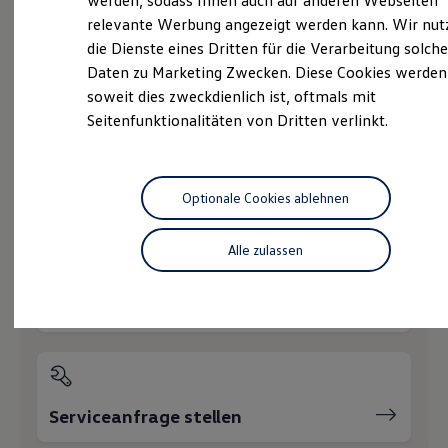
werden, sodass Ihnen auch auf anderen Webseiten
Nachhaltigkeit
relevante Werbung angezeigt werden kann. Wir nut
Technologie
die Dienste eines Dritten für die Verarbeitung solche
Kosten und Kauf
Verbrauchskosten
Daten zu Marketing Zwecken. Diese Cookies werden
Probefahrt vereinbaren
Kaufoptionen
soweit dies zweckdienlich ist, oftmals mit
E-Auto-Förderung
Seitenfunktionalitäten von Dritten verlinkt.
Software und Konnektivität
Die ID. Software 6
ID. Software Versionen und Updates
Digitale Extras
Schnittstellen zu Ihrem ID.
Fahrzeugangebot anfordern
Optionale Cookies ablehnen
Hybridautos
Marke und Erlebnis
Volkswagen R und R Experience
Alle zulassen
R-Modelle
R Experience
Driving Experience
Servicetermin buchen
Volkswagen entdecken
Werkbesichtigung
Factory visit
Lifestyle Shop
T-Roc Kollektion
Golf Kollektion
Serviceanfrage stellen
ID. Kollektion
Volkswagen Kollektion