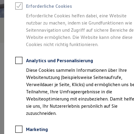
Reifenpakete
Erforderliche Cookies
Leasing
Leasing-Angebote
Erforderliche Cookies helfen dabei, eine Website
Gebrauchtwagen Leasing
nutzbar zu machen, indem sie Grundfunktionen wie
Junge Gebrauchtwagen-Leasing
Elektroauto Leasing
Seitennavigation und Zugriff auf sichere Bereiche de
Kleinwagen-Leasing
Website ermöglichen. Die Website kann ohne diese
Leasing ohne Anzahlung
Cookies nicht richtig funktionieren.
Finanzierung
Autokredit mit Schlussrate
Versicherungen und Garantien
Analytics und Personalisierung
Kfz-Versicherung
Restschuldversicherungen
Diese Cookies sammeln Informationen über Ihre
Garantien
Verantwortlich für die Inhalte auf dieser Seite ist die Auto
Websitenutzung (beispielsweise Seitenaufrufe,
Wartungsverträge
Bierschneider GmbH & Co. KG
(
Impressum & Rechtliches
)
Geschäftskunden
Verweildauer je Seite, Klicks) und ermöglichen uns b
Professional Class bei Volkswagen
Teilnahme, Ihre Umfrageergebnisse in die
Großkunden
Websiteoptimierung mit einzubeziehen. Damit helf
Behörden
Unsere 
Direktkunden
sie uns, Ihr Nutzererlebnis persönlich auf Sie
Sonderfahrzeuge
zuzuschneiden.
Anpfiff zum Gewinn
Elektromobilität
Manchinger Straße 80, 85053 Ingolstadt
Elektroautos
Marketing
ID. Tutorials