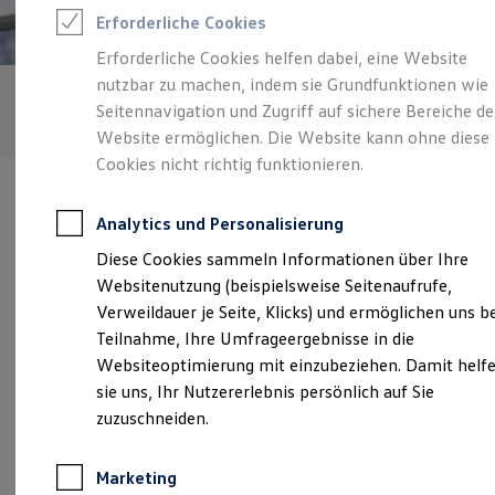
Reifenpakete
Erforderliche Cookies
Leasing
Leasing-Angebote
Erforderliche Cookies helfen dabei, eine Website
Gebrauchtwagen Leasing
nutzbar zu machen, indem sie Grundfunktionen wie
Junge Gebrauchtwagen-Leasing
Elektroauto Leasing
Seitennavigation und Zugriff auf sichere Bereiche de
Kleinwagen-Leasing
Website ermöglichen. Die Website kann ohne diese
Leasing ohne Anzahlung
Cookies nicht richtig funktionieren.
Finanzierung
Autokredit mit Schlussrate
Versicherungen und Garantien
Analytics und Personalisierung
Kfz-Versicherung
Restschuldversicherungen
Diese Cookies sammeln Informationen über Ihre
Garantien
Verantwortlich für die Inhalte auf dieser Seite ist die Auto
Websitenutzung (beispielsweise Seitenaufrufe,
Wartungsverträge
Bierschneider GmbH
(
Impressum & Rechtliches
)
Geschäftskunden
Verweildauer je Seite, Klicks) und ermöglichen uns b
Professional Class bei Volkswagen
Teilnahme, Ihre Umfrageergebnisse in die
Großkunden
Websiteoptimierung mit einzubeziehen. Damit helf
Behörden
Unsere 
Direktkunden
sie uns, Ihr Nutzererlebnis persönlich auf Sie
Sonderfahrzeuge
zuzuschneiden.
Anpfiff zum Gewinn
Elektromobilität
Am Gewerbepark 10, 93339 Riedenburg
Elektroautos
Marketing
ID. Tutorials