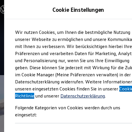
Modelle und Konfigurator
Cookie Einstellungen
Konfigurator
Modelle vergleichen
Konfiguration laden
Zum
Zum
Autosuche
Service
Wir nutzen Cookies, um Ihnen die bestmögliche Nutzung
Hauptinhalt
Footer
Elektroautos
Auto Bierschneider
springen
springen
unserer Webseite zu ermöglichen und unsere Kommunika
ENERGY Sondermodelle
Nutzfahrzeuge
mit Ihnen zu verbessern. Wir berücksichtigen hierbei Ihr
Riedenburg
SUV und CUV
Präferenzen und verarbeiten Daten für Marketing, Analyt
Familienautos
und Personalisierung nur, wenn Sie uns Ihre Einwilligung
Kombis
4.7
|
37 Bewertungen
Kompaktwagen
geben. Diese können Sie jederzeit mit Wirkung für die Zu
Sportwagen
im Cookie Manager (Meine Präferenzen verwalten) in der
Schnell verfügbare Fahrzeuge
Angebote und Produkte
Datenschutzerklärung widerrufen. Weitere Informatione
Aktuelle Angebote
unseren eingesetzten Cookies finden Sie in unserer
Cooki
E-Auto-Förderung
Richtlinie
und unserer
Datenschutzerklärung
.
Volkswagen Marktplatz
Die ENERGY Sondermodelle
Folgende Kategorien von Cookies werden durch uns
Junge Gebrauchtwagen und Gebrauchtwagen
Volkswagen Zertifizierte Gebrauchtwagen
eingesetzt:
Elektromobilität bei Gebrauchtwagen
Zubehör- und Serviceangebote
Saisonangebote