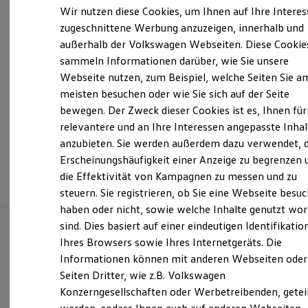
Montag
-
Freitag
07:30
-
18:00
Uhr
Elektrofahrzeugkonzepte
Wir nutzen diese Cookies, um Ihnen auf Ihre Intere
ID. EVERY1
Samstag
07:45
-
12:00
Uhr
zugeschnittene Werbung anzuzeigen, innerhalb und
Reichweite
Sonntag
Geschlossen
außerhalb der Volkswagen Webseiten. Diese Cookie
Reichweite der ID. Modelle
Reichweite im Winter
sammeln Informationen darüber, wie Sie unsere
Rekuperation
Webseite nutzen, zum Beispiel, welche Seiten Sie a
info.riedenburg@bierschneider.de
Laden
meisten besuchen oder wie Sie sich auf der Seite
Laden unterwegs
Laden Zuhause
+49 9442 92180
bewegen. Der Zweck dieser Cookies ist es, Ihnen für
Ladestationen finden
relevantere und an Ihre Interessen angepasste Inhal
Ladezeitensimulator
anzubieten. Sie werden außerdem dazu verwendet, d
Batterie
Ansprechpartner
Sicherheit
Erscheinungshäufigkeit einer Anzeige zu begrenzen 
Garantie und Lebensdauer
die Effektivität von Kampagnen zu messen und zu
Nachhaltigkeit
steuern. Sie registrieren, ob Sie eine Webseite besuc
Technologie
Kosten und Kauf
haben oder nicht, sowie welche Inhalte genutzt wo
Verbrauchskosten
sind. Dies basiert auf einer eindeutigen Identifikatio
Kaufoptionen
Ihres Browsers sowie Ihres Internetgeräts. Die
E-Auto-Förderung
Unsere Leistungen
im
Software und Konnektivität
Informationen können mit anderen Webseiten oder
Die ID. Software 6
Überblick
Seiten Dritter, wie z.B. Volkswagen
ID. Software Versionen und Updates
Konzerngesellschaften oder Werbetreibenden, getei
Digitale Extras
Schnittstellen zu Ihrem ID.