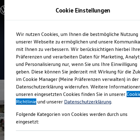
Modelle und Konfigurator
Cookie Einstellungen
Konfigurator
Modelle vergleichen
Konfiguration laden
Zum
Zum
Autosuche
Verkauf und Service
Wir nutzen Cookies, um Ihnen die bestmögliche Nutzung
Hauptinhalt
Footer
Elektroautos
Auto Bierschneider
springen
springen
unserer Webseite zu ermöglichen und unsere Kommunika
ENERGY Sondermodelle
Nutzfahrzeuge
mit Ihnen zu verbessern. Wir berücksichtigen hierbei Ihr
Schopfloch
SUV und CUV
Präferenzen und verarbeiten Daten für Marketing, Analyt
Familienautos
und Personalisierung nur, wenn Sie uns Ihre Einwilligung
Kombis
4.7
|
67 Bewertungen
Kompaktwagen
geben. Diese können Sie jederzeit mit Wirkung für die Zu
Sportwagen
im Cookie Manager (Meine Präferenzen verwalten) in der
Schnell verfügbare Fahrzeuge
Angebote und Produkte
Datenschutzerklärung widerrufen. Weitere Informatione
Aktuelle Angebote
unseren eingesetzten Cookies finden Sie in unserer
Cooki
E-Auto-Förderung
Richtlinie
und unserer
Datenschutzerklärung
.
Volkswagen Marktplatz
Die ENERGY Sondermodelle
Folgende Kategorien von Cookies werden durch uns
Junge Gebrauchtwagen und Gebrauchtwagen
Volkswagen Zertifizierte Gebrauchtwagen
eingesetzt:
Elektromobilität bei Gebrauchtwagen
Zubehör- und Serviceangebote
Saisonangebote