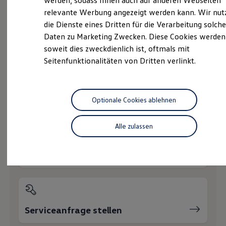
werden, sodass Ihnen auch auf anderen Webseiten
Hybridautos
relevante Werbung angezeigt werden kann. Wir nut
Marke und Erlebnis
die Dienste eines Dritten für die Verarbeitung solche
Volkswagen R und R Experience
R-Modelle
Daten zu Marketing Zwecken. Diese Cookies werden
Probefahrt vereinbaren
R Experience
soweit dies zweckdienlich ist, oftmals mit
Driving Experience
Seitenfunktionalitäten von Dritten verlinkt.
Volkswagen entdecken
Werkbesichtigung
Factory visit
Lifestyle Shop
T-Roc Kollektion
Fahrzeugangebot anfordern
Optionale Cookies ablehnen
Golf Kollektion
ID. Kollektion
Volkswagen Kollektion
Alle zulassen
R-Kollektion
GTI Kollektion
Fußball Drop
Servicetermin buchen
we drive football
#wedriveproud
Besitzer und Service
myVolkswagen
Software Updates
Service und Ersatzteile
Serviceanfrage stellen
Inspektion und HU/AU
Reparaturen und Checks