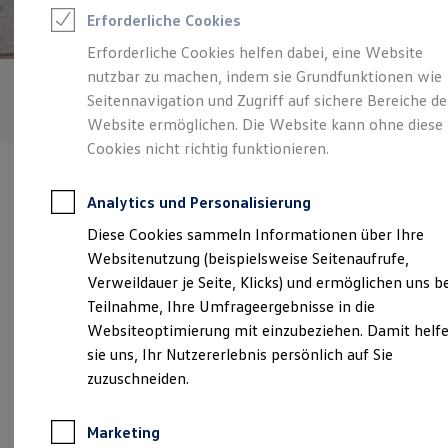
Reifenpakete
Erforderliche Cookies
Leasing
Leasing-Angebote
Erforderliche Cookies helfen dabei, eine Website
Gebrauchtwagen Leasing
nutzbar zu machen, indem sie Grundfunktionen wie
Junge Gebrauchtwagen-Leasing
Elektroauto Leasing
Seitennavigation und Zugriff auf sichere Bereiche de
Kleinwagen-Leasing
Website ermöglichen. Die Website kann ohne diese
Leasing ohne Anzahlung
Cookies nicht richtig funktionieren.
Finanzierung
Autokredit mit Schlussrate
Versicherungen und Garantien
Analytics und Personalisierung
Kfz-Versicherung
Restschuldversicherungen
Diese Cookies sammeln Informationen über Ihre
Garantien
Verantwortlich für die Inhalte auf dieser Seite ist die Auto
Websitenutzung (beispielsweise Seitenaufrufe,
Wartungsverträge
Bierschneider GmbH
(
Impressum & Rechtliches
)
Geschäftskunden
Verweildauer je Seite, Klicks) und ermöglichen uns b
Professional Class bei Volkswagen
Teilnahme, Ihre Umfrageergebnisse in die
Großkunden
Websiteoptimierung mit einzubeziehen. Damit helf
Behörden
Unsere 
Direktkunden
sie uns, Ihr Nutzererlebnis persönlich auf Sie
Sonderfahrzeuge
zuzuschneiden.
Anpfiff zum Gewinn
Elektromobilität
Lehengütingen 23 A, 91626 Schopfloch
Elektroautos
Marketing
ID. Tutorials