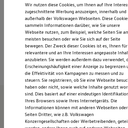
Montag
-
Freitag
07:30
-
18:00
Uhr
Elektrofahrzeugkonzepte
Wir nutzen diese Cookies, um Ihnen auf Ihre Intere
ID. EVERY1
Samstag
08:00
-
12:00
Uhr
zugeschnittene Werbung anzuzeigen, innerhalb und
Reichweite
Sonntag
Geschlossen
außerhalb der Volkswagen Webseiten. Diese Cookie
Reichweite der ID. Modelle
Reichweite im Winter
sammeln Informationen darüber, wie Sie unsere
Rekuperation
Webseite nutzen, zum Beispiel, welche Seiten Sie a
info.schopfloch@bierschneider.de
Laden
meisten besuchen oder wie Sie sich auf der Seite
Laden unterwegs
Laden Zuhause
+49 9857 97770
bewegen. Der Zweck dieser Cookies ist es, Ihnen für
Ladestationen finden
relevantere und an Ihre Interessen angepasste Inhal
Ladezeitensimulator
anzubieten. Sie werden außerdem dazu verwendet, d
Batterie
Ansprechpartner
Sicherheit
Erscheinungshäufigkeit einer Anzeige zu begrenzen 
Garantie und Lebensdauer
die Effektivität von Kampagnen zu messen und zu
Nachhaltigkeit
steuern. Sie registrieren, ob Sie eine Webseite besuc
Technologie
Kosten und Kauf
haben oder nicht, sowie welche Inhalte genutzt wo
Verbrauchskosten
sind. Dies basiert auf einer eindeutigen Identifikatio
Kaufoptionen
Ihres Browsers sowie Ihres Internetgeräts. Die
E-Auto-Förderung
Wie können wir
Software und Konnektivität
Informationen können mit anderen Webseiten oder
Die ID. Software 6
Seiten Dritter, wie z.B. Volkswagen
ID. Software Versionen und Updates
Ihnen weiterhelfen?
Konzerngesellschaften oder Werbetreibenden, getei
Digitale Extras
Schnittstellen zu Ihrem ID.