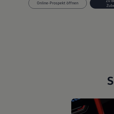
Zu d
Online-Prospekt öffnen
Magazin
Zub
Lifestyle
Transport
Familie
Elektromobilität
Volkswagen R
Pannen- und Unfallhilfe
Volkswagen Kundenbetreuung
S