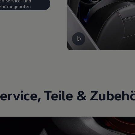
en Service- und
ehörangeboten
ervice
,
Teile
&
Zubeh