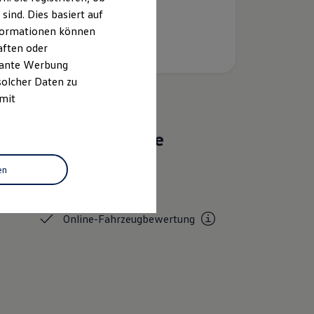
ind. Dies basiert auf
Informationen können
aften oder
evante Werbung
solcher Daten zu
 mit
Das sind unsere
Leistungen
en
Service
Online-Fahrzeugbewertung