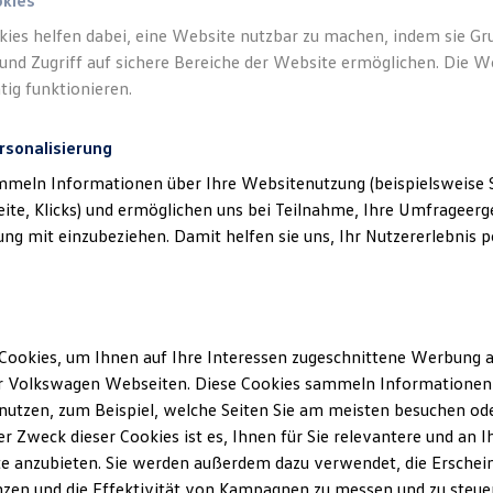
okies
kies helfen dabei, eine Website nutzbar zu machen, indem sie G
Verantwort
und Zugriff auf sichere Bereiche der Website ermöglichen. Die W
Weber Gm
tig funktionieren.
rsonalisierung
mmeln Informationen über Ihre Websitenutzung (beispielsweise S
eite, Klicks) und ermöglichen uns bei Teilnahme, Ihre Umfrageerge
g mit einzubeziehen. Damit helfen sie uns, Ihr Nutzererlebnis pe
Cookies, um Ihnen auf Ihre Interessen zugeschnittene Werbung a
Unsere Abteilungen
r Volkswagen Webseiten. Diese Cookies sammeln Informationen 
utzen, zum Beispiel, welche Seiten Sie am meisten besuchen oder
Montag
-
Freitag
07:00
-
18:00
Uhr
r Zweck dieser Cookies ist es, Ihnen für Sie relevantere und an I
Samstag
08:00
-
13:00
Uhr
denthal
e anzubieten. Sie werden außerdem dazu verwendet, die Erschein
Sonntag
Geschlossen
zen und die Effektivität von Kampagnen zu messen und zu steuern