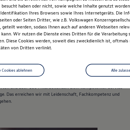
de
 besucht haben oder nicht, sowie welche Inhalte genutzt worden s
 Identifikation Ihres Browsers sowie Ihres Internetgeräts. Die 
iten oder Seiten Dritter, wie z.B. Volkswagen Konzerngesellsch
 geteilt werden, sodass Ihnen auch auf anderen Webseiten rel
kann. Wir nutzen die Dienste eines Dritten für die Verarbeitung 
. Diese Cookies werden, soweit dies zweckdienlich ist, oftmals
täten von Dritten verlinkt.
T. ERFAHREN.
e Cookies ablehnen
Alle zulass
rung in der Automobilbranche
rten und über 160 Mitarbeitenden Dein kompetenter Service-
e. Das erreichen wir mit Leidenschaft, Fachkompetenz und
gehen.