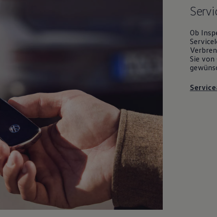
Servi
Ob Insp
Servicel
Verbrenn
Sie von 
gewüns
Service