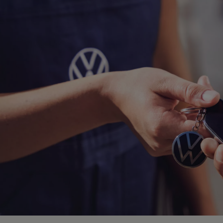
Hybridautos
Marke und Erlebnis
Volkswagen R und R Experience
R-Modelle
R Experience
Driving Experience
Volkswagen entdecken
Werkbesichtigung
Factory visit
Lifestyle Shop
T-Roc Kollektion
Golf Kollektion
ID. Kollektion
Volkswagen Kollektion
R-Kollektion
GTI Kollektion
Fußball Drop
we drive football
#wedriveproud
Besitzer und Service
myVolkswagen
Software Updates
Service und Ersatzteile
Inspektion und HU/AU
Reparaturen und Checks