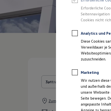
Erforderliche Co
Reifenpakete
Leasing
Erforderliche Coo
Leasing-Angebote
Seitennavigation 
Gebrauchtwagen Leasing
Cookies nicht rich
Junge Gebrauchtwagen-Leasing
Elektroauto Leasing
Kleinwagen-Leasing
Analytics und Pe
Leasing ohne Anzahlung
Finanzierung
Diese Cookies sa
Autokredit mit Schlussrate
Versicherungen und Garantien
Verweildauer je S
Kfz-Versicherung
Websiteoptimierun
Restschuldversicherungen
zuzuschneiden.
Garantien
Wartungsverträge
Geschäftskunden
Marketing
Professional Class bei Volkswagen
Großkunden
Wir nutzen diese 
Behörden
und außerhalb de
Direktkunden
Sonderfahrzeuge
unsere Webseite n
Anpfiff zum Gewinn
Seite bewegen. De
Elektromobilität
Zum Apelstein 3, 04158 Leipzig-Lin
angepasste Inhalt
Elektroautos
ID. Tutorials
Anzeige zu begren