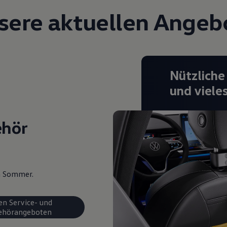
sere aktuellen Angeb
Nützliche
und viele
ehör
en Sommer.
en Service- und
ehörangeboten