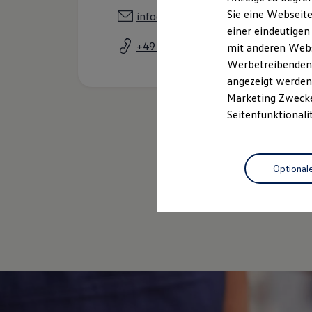
Elektrofahrzeugkonzepte
Sie eine Webseite
info@autohaus-fixemer.de
ID. EVERY1
einer eindeutigen
Reichweite
Reichweite der ID. Modelle
+49 6897 98220
mit anderen Webse
Reichweite im Winter
Werbetreibenden,
Rekuperation
angezeigt werden 
Laden
Laden unterwegs
Marketing Zwecken
Laden Zuhause
Seitenfunktionali
Ladestationen finden
Ladezeitensimulator
Batterie
Sicherheit
Optional
Garantie und Lebensdauer
Nachhaltigkeit
Technologie
Gebrauc
Kosten und Kauf
Verbrauchskosten
Kaufoptionen
E-Auto-Förderung
Software und Konnektivität
Die ID. Software 6
ID. Software Versionen und Updates
Digitale Extras
Schnittstellen zu Ihrem ID.