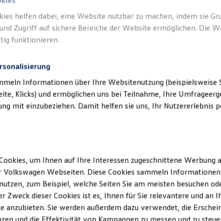
okies
kies helfen dabei, eine Website nutzbar zu machen, indem sie G
Verantwort
und Zugriff auf sichere Bereiche der Website ermöglichen. Die W
GmbH
(
Im
tig funktionieren.
rsonalisierung
mmeln Informationen über Ihre Websitenutzung (beispielsweise S
eite, Klicks) und ermöglichen uns bei Teilnahme, Ihre Umfrageerge
g mit einzubeziehen. Damit helfen sie uns, Ihr Nutzererlebnis pe
Cookies, um Ihnen auf Ihre Interessen zugeschnittene Werbung a
Unsere Abteilungen
r Volkswagen Webseiten. Diese Cookies sammeln Informationen 
Montag
-
Freitag
07:00
-
12:00
Uhr
utzen, zum Beispiel, welche Seiten Sie am meisten besuchen oder
r Zweck dieser Cookies ist es, Ihnen für Sie relevantere und an I
12:45
-
17:00
Uhr
e anzubieten. Sie werden außerdem dazu verwendet, die Erschein
Samstag
Geschlossen
zen und die Effektivität von Kampagnen zu messen und zu steuern