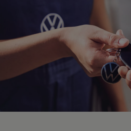
Hybridautos
Marke und Erlebnis
Volkswagen R und R Experience
R-Modelle
R Experience
Driving Experience
Volkswagen entdecken
Werkbesichtigung
Factory visit
Lifestyle Shop
T-Roc Kollektion
Golf Kollektion
ID. Kollektion
Volkswagen Kollektion
R-Kollektion
GTI Kollektion
Fußball Drop
we drive football
#wedriveproud
Besitzer und Service
myVolkswagen
Software Updates
Service und Ersatzteile
Inspektion und HU/AU
Reparaturen und Checks