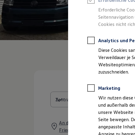
Erforderliche Co
Reifenpakete
Leasing
Erforderliche Coo
Leasing-Angebote
Seitennavigation 
Gebrauchtwagen Leasing
Cookies nicht rich
Junge Gebrauchtwagen-Leasing
Elektroauto Leasing
Kleinwagen-Leasing
Analytics und Pe
Leasing ohne Anzahlung
Finanzierung
Diese Cookies sa
Autokredit mit Schlussrate
Versicherungen und Garantien
Verweildauer je S
Kfz-Versicherung
Websiteoptimierun
Restschuldversicherungen
zuzuschneiden.
Garantien
Wartungsverträge
Geschäftskunden
Marketing
Professional Class bei Volkswagen
Großkunden
Wir nutzen diese 
Behörden
und außerhalb de
Direktkunden
Sonderfahrzeuge
unsere Webseite n
Anpfiff zum Gewinn
Seite bewegen. De
Elektromobilität
An der Grühlingseiche 1, 66299
angepasste Inhalt
Elektroautos
Friedrichsthal
ID. Tutorials
Anzeige zu begren