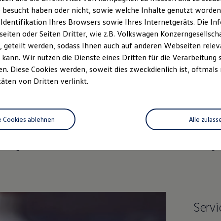
Sonntag
Geschlossen
 besucht haben oder nicht, sowie welche Inhalte genutzt worden s
 Identifikation Ihres Browsers sowie Ihres Internetgeräts. Die 
iten oder Seiten Dritter, wie z.B. Volkswagen Konzerngesellsch
 geteilt werden, sodass Ihnen auch auf anderen Webseiten rel
kann. Wir nutzen die Dienste eines Dritten für die Verarbeitung 
. Diese Cookies werden, soweit dies zweckdienlich ist, oftmals
täten von Dritten verlinkt.
Unsere Leistungen
im Überblic
e Cookies ablehnen
Alle zulass
htwagen
Service
Online-Fahrzeug
Servi