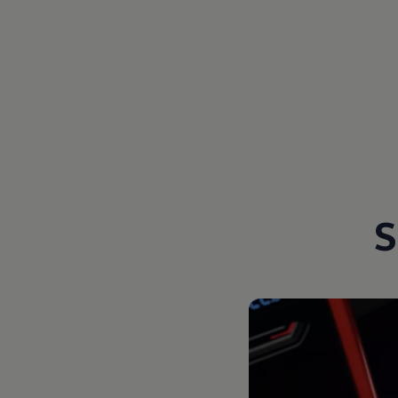
Magazin
Lifestyle
Transport
Familie
Elektromobilität
Volkswagen R
Pannen- und Unfallhilfe
Volkswagen Kundenbetreuung
S