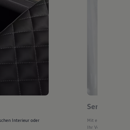
Service-Ter
schen Interieur oder
Mit einem bevorzugte
Ihr Volkswagen autom