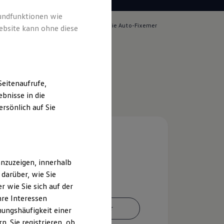
rundfunktionen wie
lich für die Inhalte auf dieser Seite ist die Auto-Fixemer
ebsite kann ohne diese
pressum & Rechtliches
)
eitenaufrufe,
bnisse in die
rsönlich auf Sie
nzuzeigen, innerhalb
darüber, wie Sie
 wie Sie sich auf der
hre Interessen
Ansprechpartner
ungshäufigkeit einer
. Sie registrieren, ob