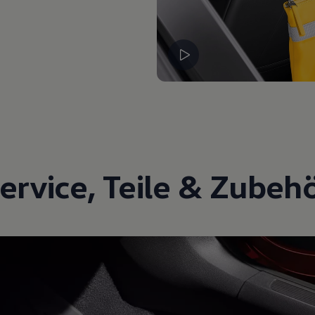
ervice
,
Teile
&
Zubeh