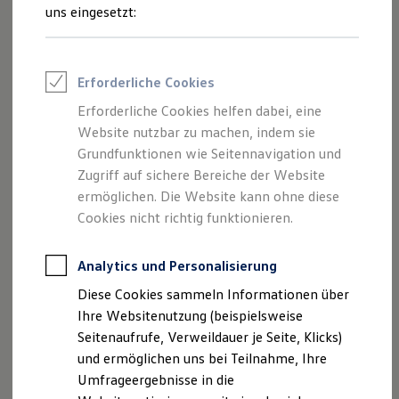
und Angeboten, die auf dieser Website
Reifenpakete
uns eingesetzt:
Leasing
speziell aufgeführt sind.
Leasing-Angebote
Gebrauchtwagen Leasing
Junge Gebrauchtwagen-Leasing
Erforderliche Cookies
Elektroauto Leasing
Kleinwagen-Leasing
Erforderliche Cookies helfen dabei, eine
Impressum
Leasing ohne Anzahlung
Website nutzbar zu machen, indem sie
Finanzierung
Autokredit mit Schlussrate
Grundfunktionen wie Seitennavigation und
Datenschutzerklärung
Versicherungen und Garantien
Zugriff auf sichere Bereiche der Website
Kfz-Versicherung
ermöglichen. Die Website kann ohne diese
Restschuldversicherungen
Garantien
Cookies nicht richtig funktionieren.
Impressum
Wartungsverträge
Geschäftskunden
Professional Class bei Volkswagen
Analytics und Personalisierung
Auto Huber Inh. Josef Huber
Großkunden
Diese Cookies sammeln Informationen über
Behörden
Langenberger Straße 20
Direktkunden
Ihre Websitenutzung (beispielsweise
Sonderfahrzeuge
Seitenaufrufe, Verweildauer je Seite, Klicks)
Anpfiff zum Gewinn
87724 Ottobeuren
und ermöglichen uns bei Teilnahme, Ihre
Elektromobilität
Elektroautos
Umfrageergebnisse in die
Telefon: 08332 / 92 15-0
ID. Tutorials