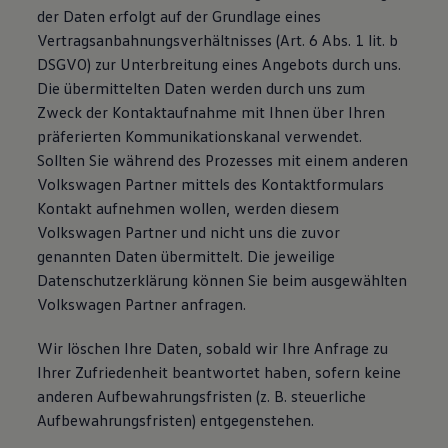
der Daten erfolgt auf der Grundlage eines
Magazin
Lifestyle
Vertragsanbahnungsverhältnisses (Art. 6 Abs. 1 lit. b
Transport
DSGVO) zur Unterbreitung eines Angebots durch uns.
Familie
Die übermittelten Daten werden durch uns zum
Elektromobilität
Volkswagen R
Zweck der Kontaktaufnahme mit Ihnen über Ihren
Pannen- und Unfallhilfe
präferierten Kommunikationskanal verwendet.
Volkswagen Kundenbetreuung
Sollten Sie während des Prozesses mit einem anderen
Volkswagen Partner mittels des Kontaktformulars
Kontakt aufnehmen wollen, werden diesem
Volkswagen Partner und nicht uns die zuvor
genannten Daten übermittelt. Die jeweilige
Datenschutzerklärung können Sie beim ausgewählten
Volkswagen Partner anfragen.
Wir löschen Ihre Daten, sobald wir Ihre Anfrage zu
Ihrer Zufriedenheit beantwortet haben, sofern keine
anderen Aufbewahrungsfristen (z. B. steuerliche
Aufbewahrungsfristen) entgegenstehen.