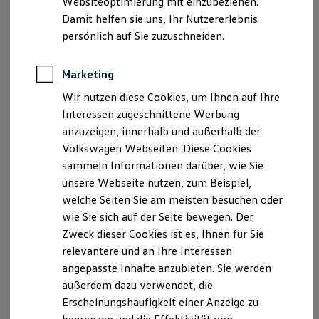
Websiteoptimierung mit einzubeziehen.
Elektrofahrzeugkonzepte
Damit helfen sie uns, Ihr Nutzererlebnis
ID. EVERY1
Fax: 08332 / 92 15-55
Reichweite
persönlich auf Sie zuzuschneiden.
Reichweite der ID. Modelle
Registergericht Memmingen, HRA 8753
Reichweite im Winter
Rekuperation
Marketing
Laden
UST Id.Nr. DE129 054 988
Wir nutzen diese Cookies, um Ihnen auf Ihre
Laden unterwegs
Laden Zuhause
Interessen zugeschnittene Werbung
Hinweis gemäß § 36
Ladestationen finden
anzuzeigen, innerhalb und außerhalb der
Verbraucherstreitbeilegungsgesetz (VSBG) Wir sind
Ladezeitensimulator
Volkswagen Webseiten. Diese Cookies
Batterie
zur Teilnahme an einem Streitbeilegungsverfahren
Sicherheit
sammeln Informationen darüber, wie Sie
vor einer Verbraucherschlichtungsstelle weder bereit
Garantie und Lebensdauer
unsere Webseite nutzen, zum Beispiel,
noch dazu verpflichtet.
Nachhaltigkeit
welche Seiten Sie am meisten besuchen oder
Technologie
Kosten und Kauf
wie Sie sich auf der Seite bewegen. Der
Verbrauchskosten
Zweck dieser Cookies ist es, Ihnen für Sie
Kaufoptionen
Datenschutzerklärung
relevantere und an Ihre Interessen
E-Auto-Förderung
Software und Konnektivität
angepasste Inhalte anzubieten. Sie werden
Die ID. Software 6
A. Verantwortlicher
außerdem dazu verwendet, die
ID. Software Versionen und Updates
Erscheinungshäufigkeit einer Anzeige zu
Digitale Extras
Wir freuen uns, dass Sie unsere Webseite der Firma
Schnittstellen zu Ihrem ID.