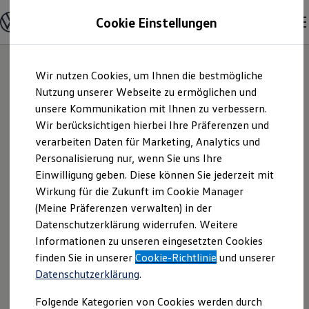
Modelle und Konfigurator
Cookie Einstellungen
Konfigurator
Modelle vergleichen
Konfiguration laden
Zum
Zum
Autosuche
Wir nutzen Cookies, um Ihnen die bestmögliche
Hauptinhalt
Footer
Elektroautos
springen
springen
Nutzung unserer Webseite zu ermöglichen und
ENERGY Sondermodelle
Nutzfahrzeuge
unsere Kommunikation mit Ihnen zu verbessern.
Auto Huber Inh.
SUV und CUV
Wir berücksichtigen hierbei Ihre Präferenzen und
Familienautos
verarbeiten Daten für Marketing, Analytics und
Kombis
Josef Huber |
Kompaktwagen
Personalisierung nur, wenn Sie uns Ihre
Sportwagen
Einwilligung geben. Diese können Sie jederzeit mit
Impressum &
Schnell verfügbare Fahrzeuge
Angebote und Produkte
Wirkung für die Zukunft im Cookie Manager
Aktuelle Angebote
(Meine Präferenzen verwalten) in der
Rechtliches
E-Auto-Förderung
Datenschutzerklärung widerrufen. Weitere
Volkswagen Marktplatz
Informationen zu unseren eingesetzten Cookies
Die ENERGY Sondermodelle
Junge Gebrauchtwagen und Gebrauchtwagen
Hier finden Sie Informationen über uns
finden Sie in unserer
Cookie-Richtlinie
und unserer
Volkswagen Zertifizierte Gebrauchtwagen
Datenschutzerklärung
.
(Auto Huber Inh. Josef Huber) als
Elektromobilität bei Gebrauchtwagen
Zubehör- und Serviceangebote
verantwortlichen Anbieter von Inhalten
Folgende Kategorien von Cookies werden durch
Saisonangebote