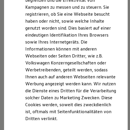
begrenzen und die Effektivität von
Hybridautos
(Auto Huber, Inhaber Josef Huber, Langenberger Str.
Kampagnen zu messen und zu steuern. Sie
Marke und Erlebnis
20, 87724 Ottobeuren,
registrieren, ob Sie eine Webseite besucht
Volkswagen R und R Experience
huber@autohaus-sepp-huber.de
) besuchen. Im
R-Modelle
haben oder nicht, sowie welche Inhalte
R Experience
Folgenden informieren wir Sie über die Verarbeitung
genutzt worden sind. Dies basiert auf einer
Driving Experience
Ihrer personenbezogenen Daten durch uns im
eindeutigen Identifikation Ihres Browsers
Volkswagen entdecken
Zusammenhang mit Ihrem Besuch unserer Webseite.
Werkbesichtigung
sowie Ihres Internetgeräts. Die
Factory visit
Informationen können mit anderen
Lifestyle Shop
B. Verarbeitung Ihrer personenbezogenen Daten
Webseiten oder Seiten Dritter, wie z.B.
T-Roc Kollektion
Golf Kollektion
Volkswagen Konzerngesellschaften oder
Unsere Webseite bietet Ihnen verschiedene
ID. Kollektion
Werbetreibenden, geteilt werden, sodass
Volkswagen Kollektion
Angebote, die wir Ihnen in Bezug auf dabei durch uns
Ihnen auch auf anderen Webseiten relevante
R-Kollektion
verarbeitete personenbezogene Daten im Folgenden
GTI Kollektion
Werbung angezeigt werden kann. Wir nutzen
näher erläutern möchten. Bei der Datenverarbeitung
Fußball Drop
die Dienste eines Dritten für die Verarbeitung
we drive football
im Zusammenhang mit unserer Webseite unterstützt
solcher Daten zu Marketing Zwecken. Diese
#wedriveproud
uns die Volkswagen Deutschland GmbH und Co. KG als
Besitzer und Service
Cookies werden, soweit dies zweckdienlich
Auftragsverarbeiter. Die Volkswagen Deutschland
myVolkswagen
ist, oftmals mit Seitenfunktionalitäten von
Software Updates
GmbH & Co. KG setzt ihrerseits als
Dritten verlinkt.
Service und Ersatzteile
Unterauftragnehmer die Volkswagen AG ein, die
Inspektion und HU/AU
wiederum Salesforce.com einsetzt. Dabei kann eine
Reparaturen und Checks