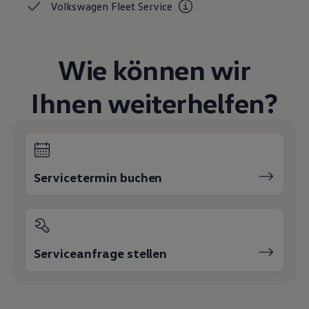
Volkswagen Fleet
Service
Magazin
Lifestyle
Transport
Familie
Wie können wir
Elektromobilität
Volkswagen R
Pannen- und Unfallhilfe
Ihnen weiterhelfen?
Volkswagen Kundenbetreuung
Servicetermin buchen
Serviceanfrage stellen