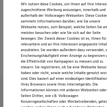
Elektrofahrzeugkonzepte
Wir nutzen diese Cookies, um Ihnen auf Ihre Intere
ID. EVERY1
Montag
-
Freitag
07:15
-
18:00
Uhr
zugeschnittene Werbung anzuzeigen, innerhalb und
Reichweite
Samstag
09:00
-
14:00
Uhr
außerhalb der Volkswagen Webseiten. Diese Cookie
Reichweite der ID. Modelle
Reichweite im Winter
Sonntag
Geschlossen
sammeln Informationen darüber, wie Sie unsere
Rekuperation
Webseite nutzen, zum Beispiel, welche Seiten Sie a
Laden
meisten besuchen oder wie Sie sich auf der Seite
Laden unterwegs
info@autoklein.de
Laden Zuhause
bewegen. Der Zweck dieser Cookies ist es, Ihnen für
Ladestationen finden
+49 69 3410110
relevantere und an Ihre Interessen angepasste Inhal
Ladezeitensimulator
anzubieten. Sie werden außerdem dazu verwendet, d
Batterie
Sicherheit
Erscheinungshäufigkeit einer Anzeige zu begrenzen 
Ansprechpartner
Garantie und Lebensdauer
die Effektivität von Kampagnen zu messen und zu
Nachhaltigkeit
steuern. Sie registrieren, ob Sie eine Webseite besuc
Technologie
Kosten und Kauf
haben oder nicht, sowie welche Inhalte genutzt wo
Verbrauchskosten
sind. Dies basiert auf einer eindeutigen Identifikatio
Kaufoptionen
Ihres Browsers sowie Ihres Internetgeräts. Die
E-Auto-Förderung
Software und Konnektivität
Informationen können mit anderen Webseiten oder
Herzlich willkommen bei
Die ID. Software 6
Seiten Dritter, wie z.B. Volkswagen
ID. Software Versionen und Updates
AUTO-KLEIN Frankfurt
Konzerngesellschaften oder Werbetreibenden, getei
Digitale Extras
Schnittstellen zu Ihrem ID.