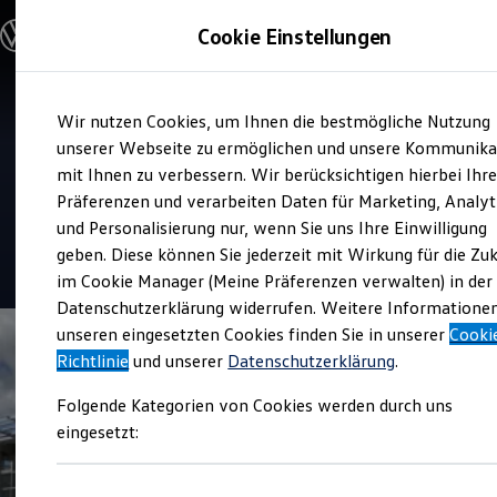
Modelle und Konfigurator
Cookie Einstellungen
Konfigurator
Modelle vergleichen
Konfiguration laden
Zum
Zum
Autosuche
Service
Wir nutzen Cookies, um Ihnen die bestmögliche Nutzung
Hauptinhalt
Footer
Elektroautos
Auto Klein
springen
springen
unserer Webseite zu ermöglichen und unsere Kommunika
ENERGY Sondermodelle
Nutzfahrzeuge
mit Ihnen zu verbessern. Wir berücksichtigen hierbei Ihr
SUV und CUV
Präferenzen und verarbeiten Daten für Marketing, Analyt
Top Kundenzufriedenheit Service 2026
Familienautos
und Personalisierung nur, wenn Sie uns Ihre Einwilligung
Kombis
Kompaktwagen
geben. Diese können Sie jederzeit mit Wirkung für die Zu
4.8
|
255 Bewertungen
Sportwagen
im Cookie Manager (Meine Präferenzen verwalten) in der
Schnell verfügbare Fahrzeuge
Angebote und Produkte
Datenschutzerklärung widerrufen. Weitere Informatione
Aktuelle Angebote
unseren eingesetzten Cookies finden Sie in unserer
Cooki
E-Auto-Förderung
Richtlinie
und unserer
Datenschutzerklärung
.
Volkswagen Marktplatz
Die ENERGY Sondermodelle
Folgende Kategorien von Cookies werden durch uns
Junge Gebrauchtwagen und Gebrauchtwagen
Volkswagen Zertifizierte Gebrauchtwagen
eingesetzt:
Elektromobilität bei Gebrauchtwagen
Zubehör- und Serviceangebote
Saisonangebote