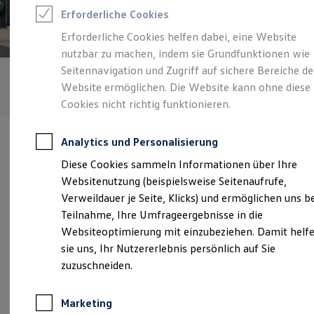
Reifenpakete
Erforderliche Cookies
Leasing
Leasing-Angebote
Erforderliche Cookies helfen dabei, eine Website
Gebrauchtwagen Leasing
nutzbar zu machen, indem sie Grundfunktionen wie
Junge Gebrauchtwagen-Leasing
Elektroauto Leasing
Seitennavigation und Zugriff auf sichere Bereiche de
Kleinwagen-Leasing
Website ermöglichen. Die Website kann ohne diese
Leasing ohne Anzahlung
Cookies nicht richtig funktionieren.
Finanzierung
Autokredit mit Schlussrate
Versicherungen und Garantien
Analytics und Personalisierung
Kfz-Versicherung
Restschuldversicherungen
Diese Cookies sammeln Informationen über Ihre
Garantien
Websitenutzung (beispielsweise Seitenaufrufe,
Wartungsverträge
Verantwortlich für die Inhalte auf dieser Seite ist die Auto Klein
Geschäftskunden
Verweildauer je Seite, Klicks) und ermöglichen uns b
GmbH & Co. KG
(
Impressum & Rechtliches
)
Professional Class bei Volkswagen
Teilnahme, Ihre Umfrageergebnisse in die
Großkunden
Websiteoptimierung mit einzubeziehen. Damit helf
Behörden
Direktkunden
sie uns, Ihr Nutzererlebnis persönlich auf Sie
Unsere 
Sonderfahrzeuge
zuzuschneiden.
Anpfiff zum Gewinn
Elektromobilität
Elektroautos
Westerbachstraße 234-240, 65936 Frankfurt
Marketing
ID. Tutorials