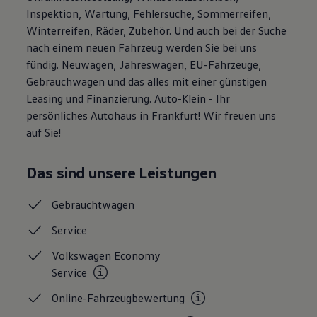
Motorenöl und Flüssigkeiten
Inspektion, Wartung, Fehlersuche, Sommerreifen,
Räder und Reifen
Winterreifen, Räder, Zubehör. Und auch bei der Suche
Pannen- und Unfallhilfe
nach einem neuen Fahrzeug werden Sie bei uns
Economy Service
Volkswagen Teile
fündig. Neuwagen, Jahreswagen, EU-Fahrzeuge,
Zubehör
Gebrauchwagen und das alles mit einer günstigen
Modellspezifisches Zubehör
Leasing und Finanzierung. Auto-Klein - Ihr
Schutz und Pflege
Transport
persönliches Autohaus in Frankfurt! Wir freuen uns
Entertainment und Elektronik
auf Sie!
Individualisieren
Wallbox und Ladekabel
Digitale Extras
Das sind unsere Leistungen
Dienste für Ihr Modell finden
Volkswagen Apps, Login und Shop
Handy und Fahrzeug verbinden
Gebrauchtwagen
Updates für Software, Karten und Radio
Über Ihr Auto
Service
Vorgängermodelle
Kundeninformationen
Volkswagen Economy
Volkswagen Kundenbetreuung
Service
Warn- und Kontrollleuchten
Assistenzsysteme
Online-Fahrzeugbewertung
Digitale Betriebsanleitung
Live Beratung