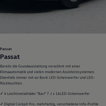
Motorenöl und Flüssigkeiten
Räder und Reifen
Pannen- und Unfallhilfe
Economy Service
Volkswagen Teile
Zubehör
Modellspezifisches Zubehör
Schutz und Pflege
Transport
Entertainment und Elektronik
Individualisieren
Passat
Wallbox und Ladekabel
Passat
Digitale Extras
Dienste für Ihr Modell finden
Volkswagen Apps, Login und Shop
Bereits die Grundausstattung verwöhnt mit einer
Handy und Fahrzeug verbinden
Klimaautomatik und vielen modernen Assistenzsystemen.
Updates für Software, Karten und Radio
Über Ihr Auto
Ebenfalls immer mit an Bord: LED-Scheinwerfer und LED-
Vorgängermodelle
Rückleuchten.
Kundeninformationen
Volkswagen Kundenbetreuung
Warn- und Kontrollleuchten
✓
4 Leichtmetallräder "Bari" 7 J x 16LED-Scheinwerfer
Assistenzsysteme
Digitale Betriebsanleitung
✓
Digital Cockpit Pro, mehrfarbig, verschiedene Info-Profile
Live Beratung