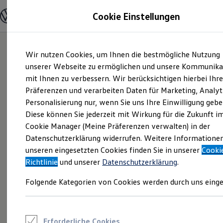
Modelle und Konfigurator
Cookie Einstellungen
Konfigurator
Modelle vergleichen
Konfiguration laden
Zum
Zum
Autosuche
Wir nutzen Cookies, um Ihnen die bestmögliche Nutzung
Hauptinhalt
Footer
Elektroautos
springen
springen
unserer Webseite zu ermöglichen und unsere Kommunika
ENERGY Sondermodelle
Nutzfahrzeuge
mit Ihnen zu verbessern. Wir berücksichtigen hierbei Ihr
SUV und CUV
Präferenzen und verarbeiten Daten für Marketing, Analyt
Familienautos
Personalisierung nur, wenn Sie uns Ihre Einwilligung gebe
Kombis
Kompaktwagen
Diese können Sie jederzeit mit Wirkung für die Zukunft i
Sportwagen
Cookie Manager (Meine Präferenzen verwalten) in der
Schnell verfügbare Fahrzeuge
Angebote und Produkte
Datenschutzerklärung widerrufen. Weitere Informatione
Aktuelle Angebote
unseren eingesetzten Cookies finden Sie in unserer
Cooki
E-Auto-Förderung
Richtlinie
und unserer
Datenschutzerklärung
.
Volkswagen Marktplatz
Die ENERGY Sondermodelle
Folgende Kategorien von Cookies werden durch uns einge
Junge Gebrauchtwagen und Gebrauchtwagen
Volkswagen Zertifizierte Gebrauchtwagen
Elektromobilität bei Gebrauchtwagen
Zubehör- und Serviceangebote
Saisonangebote
Erforderliche Cookies