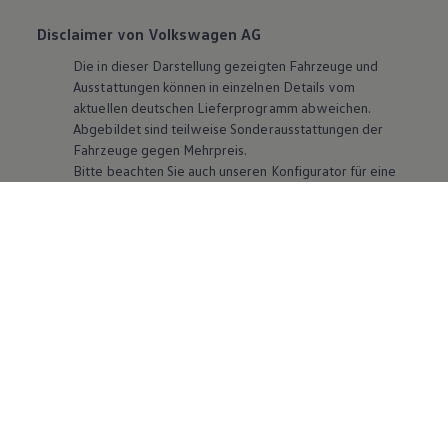
Disclaimer von Volkswagen AG
Die in dieser Darstellung gezeigten Fahrzeuge und
Ausstattungen können in einzelnen Details vom
aktuellen deutschen Lieferprogramm abweichen.
Abgebildet sind teilweise Sonderausstattungen der
Fahrzeuge gegen Mehrpreis.
Bitte beachten Sie auch unseren Konfigurator für eine
Übersicht der aktuell verfügbaren Modelle und
Ausstattungen.
Die angegebenen Verbrauchs- und Emissionswerte
beziehen sich nicht auf ein einzelnes Fahrzeug und sind
nicht Bestandteil des Angebots, sondern dienen allein
Vergleichszwecken zwischen den verschiedenen
Fahrzeugtypen. Zusatzausstattungen und
Zubehör
(Anbauteile, Reifenformat usw.) können relevante
Fahrzeugparameter, wie
z. B.
Gewicht, Rollwiderstand
und Aerodynamik verändern und neben Witterungs-
und Verkehrsbedingungen sowie dem individuellen
Fahrverhalten den Kraftstoffverbrauch, den