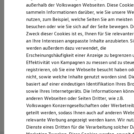
Elektrofahrzeugkonzepte
außerhalb der Volkswagen Webseiten. Diese Cookie
Probefahrt vereinbaren
ID. EVERY1
sammeln Informationen darüber, wie Sie unsere We
Reichweite
nutzen, zum Beispiel, welche Seiten Sie am meisten
Reichweite der ID. Modelle
Reichweite im Winter
besuchen oder wie Sie sich auf der Seite bewegen. D
Rekuperation
Zweck dieser Cookies ist es, Ihnen für Sie relevante
Laden
an Ihre Interessen angepasste Inhalte anzubieten. S
Fahrzeugangebot anfordern
Laden unterwegs
Laden Zuhause
werden außerdem dazu verwendet, die
Ladestationen finden
Erscheinungshäufigkeit einer Anzeige zu begrenzen 
Ladezeitensimulator
Effektivität von Kampagnen zu messen und zu steue
Batterie
Sicherheit
registrieren, ob Sie eine Webseite besucht haben od
Garantie und Lebensdauer
Servicetermin buchen
nicht, sowie welche Inhalte genutzt worden sind. Di
Nachhaltigkeit
basiert auf einer eindeutigen Identifikation Ihres B
Technologie
Kosten und Kauf
sowie Ihres Internetgeräts. Die Informationen kön
Verbrauchskosten
anderen Webseiten oder Seiten Dritter, wie z.B.
Kaufoptionen
Volkswagen Konzerngesellschaften oder Werbetrei
E-Auto-Förderung
Serviceanfrage stellen
Software und Konnektivität
geteilt werden, sodass Ihnen auch auf anderen Web
Die ID. Software 6
relevante Werbung angezeigt werden kann. Wir nut
ID. Software Versionen und Updates
Dienste eines Dritten für die Verarbeitung solcher D
Digitale Extras
Schnittstellen zu Ihrem ID.