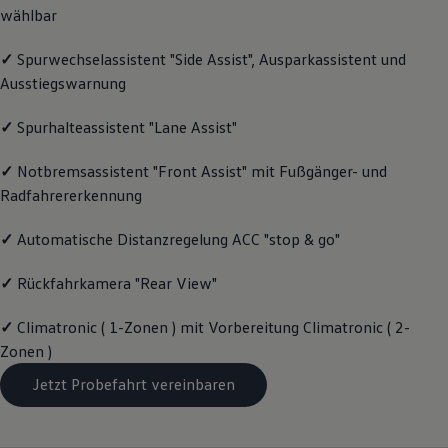
wählbar
Magazin
Lifestyle
Transport
✓
Spurwechselassistent "Side Assist", Ausparkassistent und
Familie
Ausstiegswarnung
Elektromobilität
Volkswagen R
Pannen- und Unfallhilfe
✓
Spurhalteassistent "Lane Assist"
Volkswagen Kundenbetreuung
✓
Notbremsassistent "Front Assist" mit Fußgänger- und
Radfahrererkennung
✓
Automatische Distanzregelung ACC "stop & go"
✓
Rückfahrkamera "Rear View"
✓
Climatronic ( 1-Zonen ) mit Vorbereitung Climatronic ( 2-
Zonen )
Jetzt Probefahrt vereinbaren