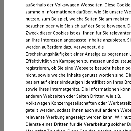
Elektrofahrzeugkonzepte
außerhalb der Volkswagen Webseiten. Diese Cookie
ID. EVERY1
sammeln Informationen darüber, wie Sie unsere We
Reichweite
(
Impressum & Rechtliches
)
nutzen, zum Beispiel, welche Seiten Sie am meisten
Reichweite der ID. Modelle
Reichweite im Winter
besuchen oder wie Sie sich auf der Seite bewegen. D
Rekuperation
Zweck dieser Cookies ist es, Ihnen für Sie relevante
Laden
an Ihre Interessen angepasste Inhalte anzubieten. S
Laden unterwegs
Laden Zuhause
werden außerdem dazu verwendet, die
Ladestationen finden
Ganz selbstverständlich.
Das
Erscheinungshäufigkeit einer Anzeige zu begrenzen 
Ladezeitensimulator
Effektivität von Kampagnen zu messen und zu steue
Batterie
Gebrauchtwagen
-
Sicherheit
registrieren, ob Sie eine Webseite besucht haben od
Leistungsversprechen.
Garantie und Lebensdauer
nicht, sowie welche Inhalte genutzt worden sind. Di
Nachhaltigkeit
basiert auf einer eindeutigen Identifikation Ihres B
Technologie
Kosten und Kauf
Rundum sicher: der 360°
Gebrauchtwagen
-
sowie Ihres Internetgeräts. Die Informationen kön
Verbrauchskosten
Check
anderen Webseiten oder Seiten Dritter, wie z.B.
Kaufoptionen
Volkswagen Konzerngesellschaften oder Werbetrei
E-Auto-Förderung
Software und Konnektivität
geteilt werden, sodass Ihnen auch auf anderen Web
Bevor ein
Volkswagen
Zertifizierter
Die ID. Software 6
relevante Werbung angezeigt werden kann. Wir nut
Gebrauchtwagen
an unsere Kunden
ID. Software Versionen und Updates
Dienste eines Dritten für die Verarbeitung solcher D
Digitale Extras
übergeben wird, prüfen wir den Zustand
Schnittstellen zu Ihrem ID.