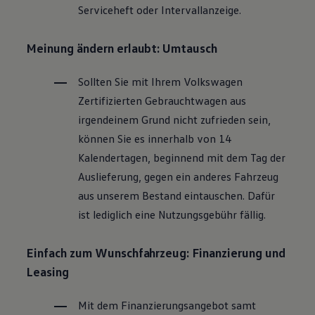
Serviceheft oder Intervallanzeige.
Magazin
Lifestyle
Transport
Meinung ändern erlaubt: Umtausch
Familie
Elektromobilität
Volkswagen R
Sollten Sie mit Ihrem
Volkswagen
Pannen- und Unfallhilfe
Zertifizierten
Gebrauchtwagen
aus
Volkswagen Kundenbetreuung
irgendeinem Grund nicht zufrieden sein,
können Sie es innerhalb von 14
Kalendertagen, beginnend mit dem Tag der
Auslieferung, gegen ein anderes Fahrzeug
aus unserem Bestand eintauschen. Dafür
ist lediglich eine Nutzungsgebühr fällig.
Einfach zum Wunschfahrzeug: Finanzierung und
Leasing
Mit dem Finanzierungsangebot samt