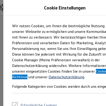
Modelle und Konfigurator
Cookie Einstellungen
Konfigurator
Modelle vergleichen
Konfiguration laden
Zum
Zum
Autosuche
Wir nutzen Cookies, um Ihnen die bestmögliche Nutzung
Hauptinhalt
Footer
Elektroautos
springen
springen
unserer Webseite zu ermöglichen und unsere Kommunika
ENERGY Sondermodelle
Nutzfahrzeuge
mit Ihnen zu verbessern. Wir berücksichtigen hierbei Ihr
SUV und CUV
Präferenzen und verarbeiten Daten für Marketing, Analyt
Familienautos
Personalisierung nur, wenn Sie uns Ihre Einwilligung gebe
Kombis
Kompaktwagen
Diese können Sie jederzeit mit Wirkung für die Zukunft i
Sportwagen
Cookie Manager (Meine Präferenzen verwalten) in der
Schnell verfügbare Fahrzeuge
Angebote und Produkte
Datenschutzerklärung widerrufen. Weitere Informatione
Aktuelle Angebote
unseren eingesetzten Cookies finden Sie in unserer
Cooki
E-Auto-Förderung
Richtlinie
und unserer
Datenschutzerklärung
.
Volkswagen Marktplatz
Die ENERGY Sondermodelle
Folgende Kategorien von Cookies werden durch uns einge
Junge Gebrauchtwagen und Gebrauchtwagen
Volkswagen Zertifizierte Gebrauchtwagen
Elektromobilität bei Gebrauchtwagen
Zubehör- und Serviceangebote
Saisonangebote
Erforderliche Cookies