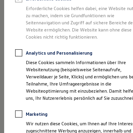
Reifenpakete
Leasing
Erforderliche Cookies helfen dabei, eine Website nu
Leasing-Angebote
zu machen, indem sie Grundfunktionen wie
Gepflegt, geprüft und
Gebrauchtwagen Leasing
Seitennavigation und Zugriff auf sichere Bereiche de
Junge Gebrauchtwagen-Leasing
Elektroauto Leasing
Website ermöglichen. Die Website kann ohne diese
für gut befunden.
Kleinwagen-Leasing
Cookies nicht richtig funktionieren.
Leasing ohne Anzahlung
Volkswagen
Finanzierung
Autokredit mit Schlussrate
Analytics und Personalisierung
Versicherungen und Garantien
Zertifizierte
Kfz-Versicherung
Diese Cookies sammeln Informationen über Ihre
Restschuldversicherungen
Websitenutzung (beispielsweise Seitenaufrufe,
Garantien
Gebrauchtwagen.
Verweildauer je Seite, Klicks) und ermöglichen uns b
Wartungsverträge
Geschäftskunden
Teilnahme, Ihre Umfrageergebnisse in die
Professional Class bei Volkswagen
Websiteoptimierung mit einzubeziehen. Damit helfe
Großkunden
uns, Ihr Nutzererlebnis persönlich auf Sie zuzuschne
Behörden
Direktkunden
Sonderfahrzeuge
Marketing
Anpfiff zum Gewinn
Elektromobilität
Wir nutzen diese Cookies, um Ihnen auf Ihre Intere
Elektroautos
zugeschnittene Werbung anzuzeigen, innerhalb und
ID. Tutorials