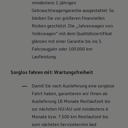
mindestens 1-jährigen
Motorenöl und Flüssigkeiten
Räder und Reifen
Gebrauchtwagengarantie ausgestattet. So
Pannen- und Unfallhilfe
bleiben Sie vor größeren finanziellen
Economy Service
Volkswagen Teile
Risiken geschützt. Die „Jahreswagen von
Zubehör
Volkswagen
“ mit dem Qualitätszertifikat
Modellspezifisches Zubehör
Schutz und Pflege
glänzen mit einer Garantie bis ins 5.
Transport
Fahrzeugjahr oder 100.000 km
Entertainment und Elektronik
Individualisieren
Laufleistung.
Wallbox und Ladekabel
Digitale Extras
Dienste für Ihr Modell finden
Sorglos fahren mit: Wartungsfreiheit
Volkswagen Apps, Login und Shop
Handy und Fahrzeug verbinden
Damit Sie nach Auslieferung eine sorglose
Updates für Software, Karten und Radio
Über Ihr Auto
Fahrt haben, garantieren wir Ihnen ab
Vorgängermodelle
Auslieferung 18 Monate Restlaufzeit bis
Kundeninformationen
Volkswagen Kundenbetreuung
zur nächsten
HU/AU
und mindestens 6
Warn- und Kontrollleuchten
Monate bzw. 7.500 km Restlaufzeit bis
Assistenzsysteme
Digitale Betriebsanleitung
zum nächsten Servicetermin laut
Live Beratung