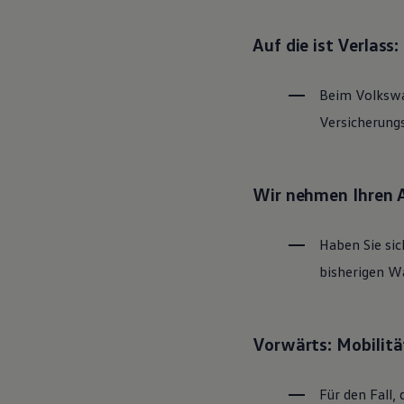
Magazin
Lifestyle
Auf die ist Verlass
Transport
Familie
Elektromobilität
Beim
Volksw
Volkswagen R
Pannen- und Unfallhilfe
Versicherung
Volkswagen Kundenbetreuung
Wir nehmen Ihren 
Haben Sie sic
bisherigen Wa
Vorwärts: Mobilitä
Für den Fall, 