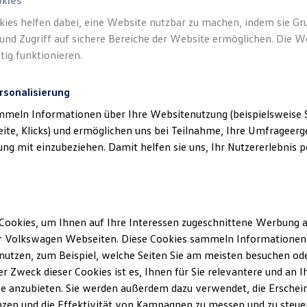
n.
okies
kies helfen dabei, eine Website nutzbar zu machen, indem sie G
und Zugriff auf sichere Bereiche der Website ermöglichen. Die W
tig funktionieren.
rsonalisierung
mmeln Informationen über Ihre Websitenutzung (beispielsweise S
eite, Klicks) und ermöglichen uns bei Teilnahme, Ihre Umfrageerge
g mit einzubeziehen. Damit helfen sie uns, Ihr Nutzererlebnis pe
Cookies, um Ihnen auf Ihre Interessen zugeschnittene Werbung a
r Volkswagen Webseiten. Diese Cookies sammeln Informationen 
utzen, zum Beispiel, welche Seiten Sie am meisten besuchen oder
r Zweck dieser Cookies ist es, Ihnen für Sie relevantere und an I
e anzubieten. Sie werden außerdem dazu verwendet, die Erschein
zen und die Effektivität von Kampagnen zu messen und zu steuern