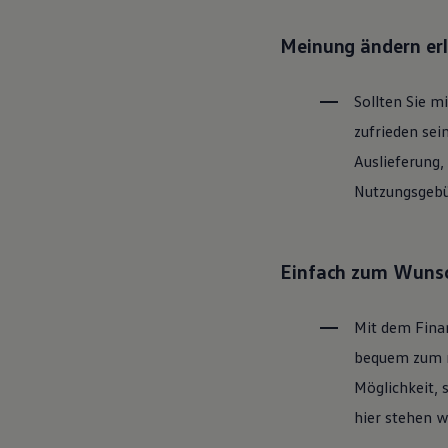
Motorenöl und Flüssigkeiten
Räder und Reifen
Meinung ändern er
Pannen- und Unfallhilfe
Economy Service
Volkswagen Teile
Sollten Sie m
Zubehör
Modellspezifisches Zubehör
zufrieden sei
Schutz und Pflege
Transport
Auslieferung,
Entertainment und Elektronik
Nutzungsgebüh
Individualisieren
Wallbox und Ladekabel
Digitale Extras
Dienste für Ihr Modell finden
Volkswagen Apps, Login und Shop
Einfach zum Wunsc
Handy und Fahrzeug verbinden
Updates für Software, Karten und Radio
Über Ihr Auto
Mit dem Fina
Vorgängermodelle
Kundeninformationen
bequem zum ne
Volkswagen Kundenbetreuung
Möglichkeit, 
Warn- und Kontrollleuchten
Assistenzsysteme
hier stehen w
Digitale Betriebsanleitung
Live Beratung