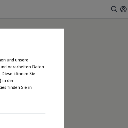
hen und unsere
 und verarbeiten Daten
. Diese können Sie
 in der
es finden Sie in