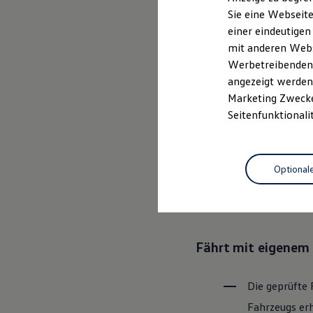
Elektrofahrzeugkonzepte
Sie eine Webseite
ID. EVERY1
einer eindeutigen
Reichweite
Ganz selbstver
Reichweite der ID. Modelle
mit anderen Webse
Reichweite im Winter
Leistungsversp
Werbetreibenden,
Rekuperation
angezeigt werden 
Laden
Laden unterwegs
Marketing Zwecken
Laden Zuhause
Rundum sicher: der
Seitenfunktionali
Ladestationen finden
Ladezeitensimulator
Batterie
Bevor ein
Vo
Sicherheit
Optional
den Zustand 
Garantie und Lebensdauer
Nachhaltigkeit
Bereiche Tech
Technologie
Kosten und Kauf
Verbrauchskosten
Kaufoptionen
Fährt mit eigenem 
E-Auto-Förderung
Software und Konnektivität
Die ID. Software 6
ID. Software Versionen und Updates
Die geprüfte 
Digitale Extras
Fahrzeugs erh
Schnittstellen zu Ihrem ID.