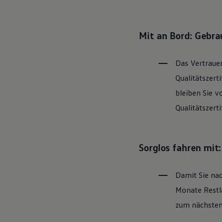
Hybridautos
Marke und Erlebnis
Volkswagen R und R Experience
R-Modelle
Mit an Bord: Gebr
R Experience
Driving Experience
Volkswagen entdecken
Das Vertrauen
Werkbesichtigung
Factory visit
Qualitätszert
Lifestyle Shop
bleiben Sie v
T-Roc Kollektion
Golf Kollektion
Qualitätszert
ID. Kollektion
Volkswagen Kollektion
R-Kollektion
GTI Kollektion
Sorglos fahren mit
Fußball Drop
we drive football
#wedriveproud
Damit Sie nac
Besitzer und Service
myVolkswagen
Monate Restla
Software Updates
Service und Ersatzteile
zum nächsten 
Inspektion und HU/AU
Reparaturen und Checks