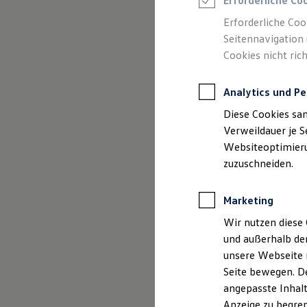
Gebrauchtwage
Erforderliche Co
Reifenpakete
Leasing
Erforderliche Coo
Leasing-Angebote
Seitennavigation 
Gebrauchtwagen Leasing
Cookies nicht rich
Junge Gebrauchtwagen-Leasing
Elektroauto Leasing
Kleinwagen-Leasing
Analytics und Pe
Leasing ohne Anzahlung
Finanzierung
Diese Cookies sa
Autokredit mit Schlussrate
Versicherungen und Garantien
Verweildauer je S
Kfz-Versicherung
Websiteoptimierun
Restschuldversicherungen
zuzuschneiden.
Garantien
(
Impressum & Rechtliches
)
Wartungsverträge
Geschäftskunden
Marketing
Professional Class bei Volkswagen
Großkunden
Wir nutzen diese 
Behörden
und außerhalb de
Direktkunden
Sonderfahrzeuge
unsere Webseite n
Anpfiff zum Gewinn
Seite bewegen. De
Elektromobilität
angepasste Inhalt
Elektroautos
ID. Tutorials
Anzeige zu begren