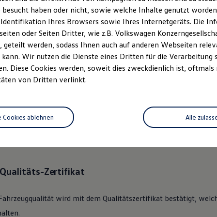
 besucht haben oder nicht, sowie welche Inhalte genutzt worden s
 Identifikation Ihres Browsers sowie Ihres Internetgeräts. Die 
ständlich.
Das
Gebrauchtwage
iten oder Seiten Dritter, wie z.B. Volkswagen Konzerngesellsch
rechen.
 geteilt werden, sodass Ihnen auch auf anderen Webseiten rel
kann. Wir nutzen die Dienste eines Dritten für die Verarbeitung 
. Diese Cookies werden, soweit dies zweckdienlich ist, oftmals
 360°
Gebrauchtwagen
-Check
täten von Dritten verlinkt.
lkswagen
Zertifizierter
Gebrauchtwagen
an unsere Kunden überge
e Cookies ablehnen
Alle zulass
des Fahrzeugs mit dem gründlichen 360°
Gebrauchtwagen
-Check.
nik, Optik, Wartung und Garantie umfassend beleuchtet.
Qualitäts-Zertifikat
Fahrzeugqualität wird mit dem Qualitätszertifikat bestätigt, welc
alten.