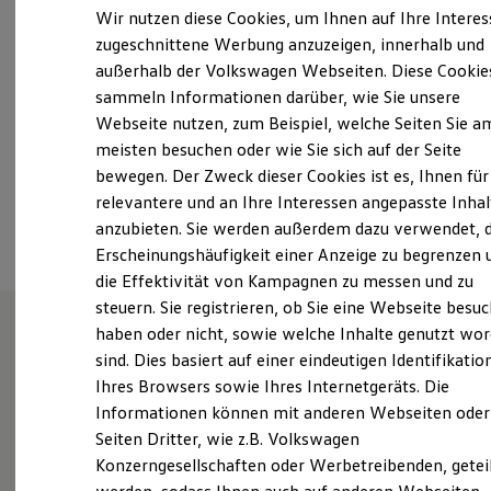
Samstag
Geschlossen
Elektrofahrzeugkonzepte
Wir nutzen diese Cookies, um Ihnen auf Ihre Intere
ID. EVERY1
Sonntag
Geschlossen
zugeschnittene Werbung anzuzeigen, innerhalb und
Reichweite
außerhalb der Volkswagen Webseiten. Diese Cookie
Reichweite der ID. Modelle
mail@autokuhn.com
Reichweite im Winter
sammeln Informationen darüber, wie Sie unsere
Rekuperation
Webseite nutzen, zum Beispiel, welche Seiten Sie a
Laden
+49 3981 203089
meisten besuchen oder wie Sie sich auf der Seite
Laden unterwegs
Laden Zuhause
bewegen. Der Zweck dieser Cookies ist es, Ihnen für
Ladestationen finden
relevantere und an Ihre Interessen angepasste Inhal
Ansprechpartner
Ladezeitensimulator
anzubieten. Sie werden außerdem dazu verwendet, d
Batterie
Sicherheit
Erscheinungshäufigkeit einer Anzeige zu begrenzen 
Garantie und Lebensdauer
die Effektivität von Kampagnen zu messen und zu
Nachhaltigkeit
steuern. Sie registrieren, ob Sie eine Webseite besuc
Technologie
Kosten und Kauf
haben oder nicht, sowie welche Inhalte genutzt wo
Verbrauchskosten
sind. Dies basiert auf einer eindeutigen Identifikatio
Herzlich Willkommen bei
Kaufoptionen
Ihres Browsers sowie Ihres Internetgeräts. Die
E-Auto-Förderung
Auto-Kuhn in Neustrelitz
Software und Konnektivität
Informationen können mit anderen Webseiten oder
Die ID. Software 6
Seiten Dritter, wie z.B. Volkswagen
ID. Software Versionen und Updates
Konzerngesellschaften oder Werbetreibenden, getei
Digitale Extras
Seit 1993 sind wir AUTO-KUHN in Neustrelitz. Als
Schnittstellen zu Ihrem ID.