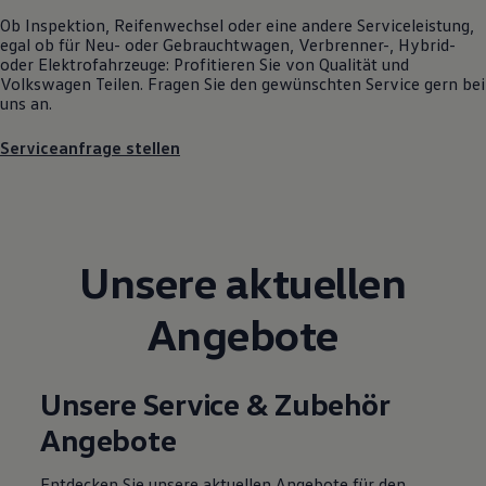
Magazin
Ob Inspektion, Reifenwechsel oder eine andere Serviceleistung,
Lifestyle
egal ob für Neu- oder
Gebrauchtwagen
, Verbrenner-, Hybrid-
Transport
oder Elektrofahrzeuge: Profitieren Sie von Qualität und
Familie
Volkswagen
Teilen. Fragen Sie den gewünschten
Service
gern bei
Elektromobilität
uns an.
Volkswagen R
Pannen- und Unfallhilfe
Serviceanfrage stellen
Volkswagen Kundenbetreuung
Unsere aktuellen
Angebote
Unsere Service & Zubehör
Angebote
Entdecken Sie unsere aktuellen Angebote für den