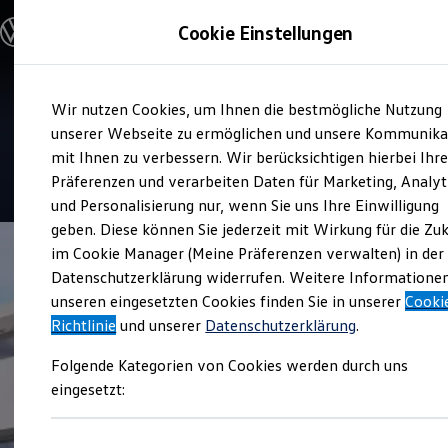
Modelle und Konfigurator
Cookie Einstellungen
Konfigurator
Modelle vergleichen
Konfiguration laden
Zum
Zum
Autosuche
Service
Wir nutzen Cookies, um Ihnen die bestmögliche Nutzung
Hauptinhalt
Footer
Elektroautos
Auto-Kuhn
springen
springen
unserer Webseite zu ermöglichen und unsere Kommunika
ENERGY Sondermodelle
Nutzfahrzeuge
mit Ihnen zu verbessern. Wir berücksichtigen hierbei Ihr
SUV und CUV
4.9
|
114 Bewertungen
Präferenzen und verarbeiten Daten für Marketing, Analyt
Familienautos
und Personalisierung nur, wenn Sie uns Ihre Einwilligung
Kombis
Kompaktwagen
geben. Diese können Sie jederzeit mit Wirkung für die Zu
Sportwagen
im Cookie Manager (Meine Präferenzen verwalten) in der
Schnell verfügbare Fahrzeuge
Angebote und Produkte
Datenschutzerklärung widerrufen. Weitere Informatione
Aktuelle Angebote
unseren eingesetzten Cookies finden Sie in unserer
Cooki
E-Auto-Förderung
Richtlinie
und unserer
Datenschutzerklärung
.
Volkswagen Marktplatz
Die ENERGY Sondermodelle
Folgende Kategorien von Cookies werden durch uns
Junge Gebrauchtwagen und Gebrauchtwagen
Volkswagen Zertifizierte Gebrauchtwagen
eingesetzt:
Elektromobilität bei Gebrauchtwagen
Zubehör- und Serviceangebote
Saisonangebote