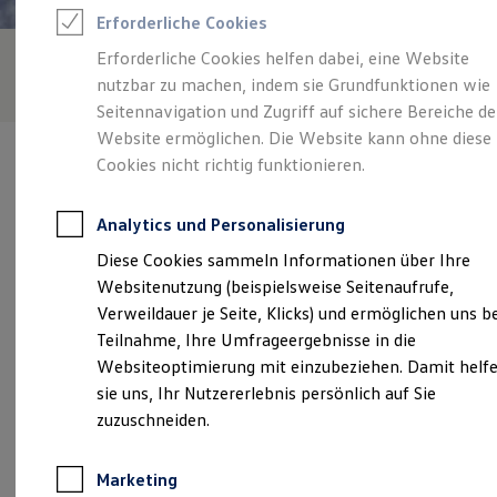
Reifenpakete
Erforderliche Cookies
Leasing
Leasing-Angebote
Erforderliche Cookies helfen dabei, eine Website
Gebrauchtwagen Leasing
nutzbar zu machen, indem sie Grundfunktionen wie
Junge Gebrauchtwagen-Leasing
Elektroauto Leasing
Seitennavigation und Zugriff auf sichere Bereiche de
Kleinwagen-Leasing
Website ermöglichen. Die Website kann ohne diese
Leasing ohne Anzahlung
Cookies nicht richtig funktionieren.
Finanzierung
Autokredit mit Schlussrate
Versicherungen und Garantien
Analytics und Personalisierung
Kfz-Versicherung
Verantwortlich für die Inhalte auf dieser Seite ist die Auto-Kuhn
Restschuldversicherungen
Diese Cookies sammeln Informationen über Ihre
OHG
(
Impressum & Rechtliches
)
Garantien
Websitenutzung (beispielsweise Seitenaufrufe,
Wartungsverträge
Geschäftskunden
Verweildauer je Seite, Klicks) und ermöglichen uns b
Professional Class bei Volkswagen
Unsere 
Teilnahme, Ihre Umfrageergebnisse in die
Großkunden
Websiteoptimierung mit einzubeziehen. Damit helf
Behörden
Direktkunden
sie uns, Ihr Nutzererlebnis persönlich auf Sie
Sonderfahrzeuge
Hohenzieritzer Straße 35, 17235 Neustrelitz
zuzuschneiden.
Anpfiff zum Gewinn
Elektromobilität
Montag
-
Freitag
07:00
-
18:00
Uhr
Elektroautos
Marketing
ID. Tutorials