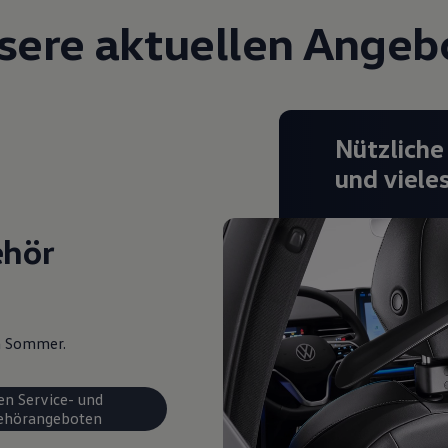
sere aktuellen Angeb
Nützliche
und viele
ehör
en Sommer.
en Service- und
ehörangeboten