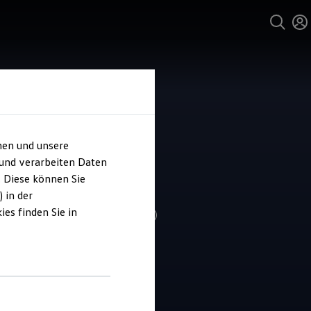
hen und unsere
 und verarbeiten Daten
o Langhans
. Diese können Sie
 in der
es finden Sie in
4.9
|
190 Bewertungen