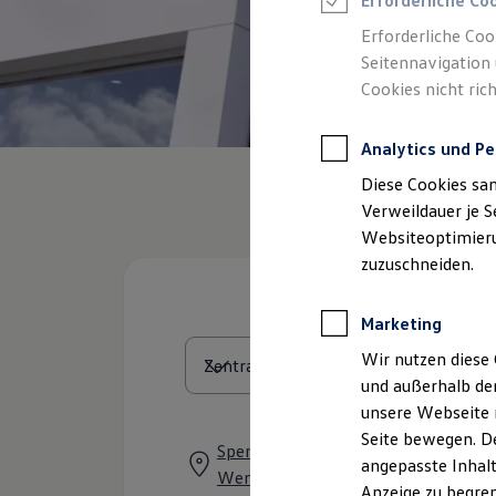
Erforderliche Co
Reifenpakete
Leasing
Erforderliche Coo
Leasing-Angebote
Seitennavigation 
Gebrauchtwagen Leasing
Cookies nicht rich
Junge Gebrauchtwagen-Leasing
Elektroauto Leasing
Kleinwagen-Leasing
Analytics und Pe
Leasing ohne Anzahlung
Finanzierung
Diese Cookies sa
Autokredit mit Schlussrate
Versicherungen und Garantien
Verweildauer je S
Kfz-Versicherung
Websiteoptimierun
Restschuldversicherungen
zuzuschneiden.
Garantien
Wartungsverträge
Geschäftskunden
Marketing
Professional Class bei Volkswagen
Großkunden
Wir nutzen diese 
Behörden
und außerhalb de
Direktkunden
Sonderfahrzeuge
unsere Webseite n
Anpfiff zum Gewinn
Seite bewegen. De
Elektromobilität
Sperbersloher Straße 26-28, 90530
angepasste Inhalt
Elektroautos
Wendelstein
ID. Tutorials
Anzeige zu begren