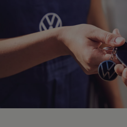
Hybridautos
Marke und Erlebnis
Volkswagen R und R Experience
R-Modelle
R Experience
Driving Experience
Volkswagen entdecken
Werkbesichtigung
Factory visit
Lifestyle Shop
T-Roc Kollektion
Golf Kollektion
ID. Kollektion
Volkswagen Kollektion
R-Kollektion
GTI Kollektion
Fußball Drop
we drive football
#wedriveproud
Besitzer und Service
myVolkswagen
Software Updates
Service und Ersatzteile
Inspektion und HU/AU
Reparaturen und Checks