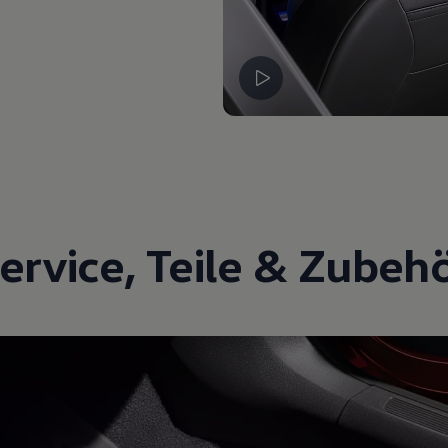
ervice
,
Teile
&
Zubeh