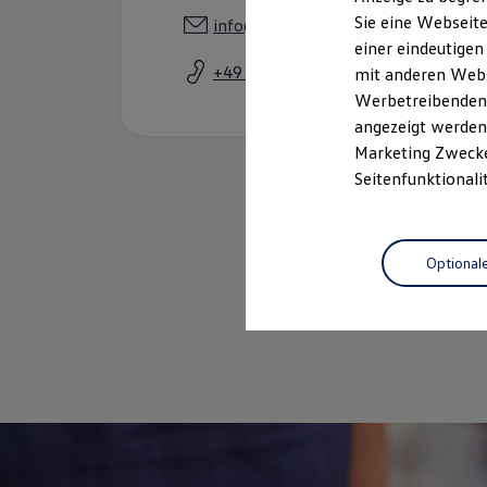
Elektrofahrzeugkonzepte
Sie eine Webseite
info@auto-langhans.de
ID. EVERY1
einer eindeutigen
Reichweite
Reichweite der ID. Modelle
+49 9129 9099930
mit anderen Webse
Reichweite im Winter
Werbetreibenden,
Rekuperation
angezeigt werden 
Laden
Laden unterwegs
Marketing Zwecken
Laden Zuhause
Seitenfunktionali
Ladestationen finden
Ladezeitensimulator
Batterie
Sicherheit
Optional
Garantie und Lebensdauer
Nachhaltigkeit
Technologie
Kosten und Kauf
Verbrauchskosten
Kaufoptionen
E-Auto-Förderung
Software und Konnektivität
Die ID. Software 6
ID. Software Versionen und Updates
Digitale Extras
Schnittstellen zu Ihrem ID.