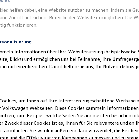
okies
kies helfen dabei, eine Website nutzbar zu machen, indem sie G
Verantwort
und Zugriff auf sichere Bereiche der Website ermöglichen. Die W
GmbH
(
Im
tig funktionieren.
rsonalisierung
mmeln Informationen über Ihre Websitenutzung (beispielsweise S
eite, Klicks) und ermöglichen uns bei Teilnahme, Ihre Umfrageerge
g mit einzubeziehen. Damit helfen sie uns, Ihr Nutzererlebnis pe
Cookies, um Ihnen auf Ihre Interessen zugeschnittene Werbung a
Unsere Abteilungen
r Volkswagen Webseiten. Diese Cookies sammeln Informationen 
utzen, zum Beispiel, welche Seiten Sie am meisten besuchen oder
Montag
-
Freitag
07:30
-
18:00
Uhr
r Zweck dieser Cookies ist es, Ihnen für Sie relevantere und an I
Samstag
Geschlossen
e anzubieten. Sie werden außerdem dazu verwendet, die Erschein
Sonntag
Geschlossen
zen und die Effektivität von Kampagnen zu messen und zu steuern