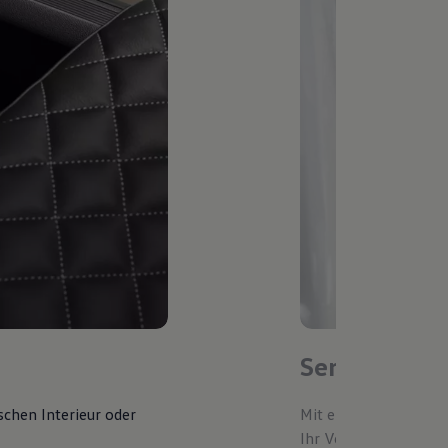
Service-Ter
schen Interieur oder
Mit einem bevorzugte
Ihr Volkswagen autom