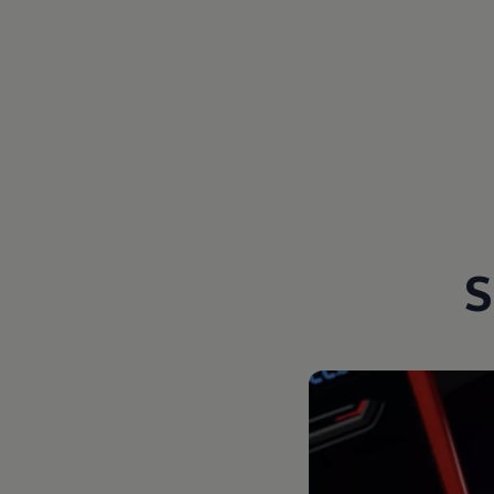
Magazin
Lifestyle
Transport
Familie
Elektromobilität
Volkswagen R
Pannen- und Unfallhilfe
Volkswagen Kundenbetreuung
S