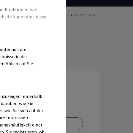
rundfunktionen wie
lich für die Inhalte auf dieser Seite ist die Auto-Langhans
ebsite kann ohne diese
pressum & Rechtliches
)
eitenaufrufe,
bnisse in die
rsönlich auf Sie
nzuzeigen, innerhalb
darüber, wie Sie
 wie Sie sich auf der
hre Interessen
Ansprechpartner
ungshäufigkeit einer
. Sie registrieren, ob