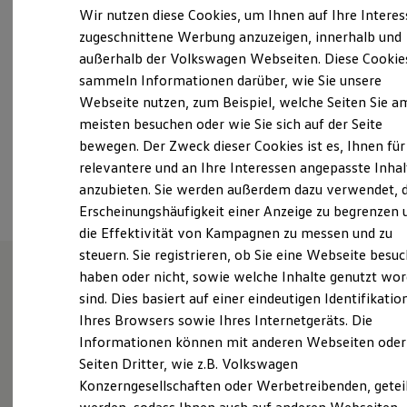
Samstag
Geschlossen
Elektrofahrzeugkonzepte
Wir nutzen diese Cookies, um Ihnen auf Ihre Intere
ID. EVERY1
Sonntag
Geschlossen
zugeschnittene Werbung anzuzeigen, innerhalb und
Reichweite
außerhalb der Volkswagen Webseiten. Diese Cookie
Reichweite der ID. Modelle
info@amlo.de
Reichweite im Winter
sammeln Informationen darüber, wie Sie unsere
Rekuperation
Webseite nutzen, zum Beispiel, welche Seiten Sie a
Laden
+49 4442 93550
meisten besuchen oder wie Sie sich auf der Seite
Laden unterwegs
Laden Zuhause
bewegen. Der Zweck dieser Cookies ist es, Ihnen für
Ladestationen finden
relevantere und an Ihre Interessen angepasste Inhal
Ansprechpartner
Ladezeitensimulator
anzubieten. Sie werden außerdem dazu verwendet, d
Batterie
Sicherheit
Erscheinungshäufigkeit einer Anzeige zu begrenzen 
Garantie und Lebensdauer
die Effektivität von Kampagnen zu messen und zu
Nachhaltigkeit
steuern. Sie registrieren, ob Sie eine Webseite besuc
Technologie
Kosten und Kauf
haben oder nicht, sowie welche Inhalte genutzt wo
Verbrauchskosten
sind. Dies basiert auf einer eindeutigen Identifikatio
Unsere Leistungen
im
Kaufoptionen
Ihres Browsers sowie Ihres Internetgeräts. Die
E-Auto-Förderung
Überblick
Software und Konnektivität
Informationen können mit anderen Webseiten oder
Die ID. Software 6
Seiten Dritter, wie z.B. Volkswagen
ID. Software Versionen und Updates
Gebrauchtwagen
Konzerngesellschaften oder Werbetreibenden, getei
Digitale Extras
Schnittstellen zu Ihrem ID.