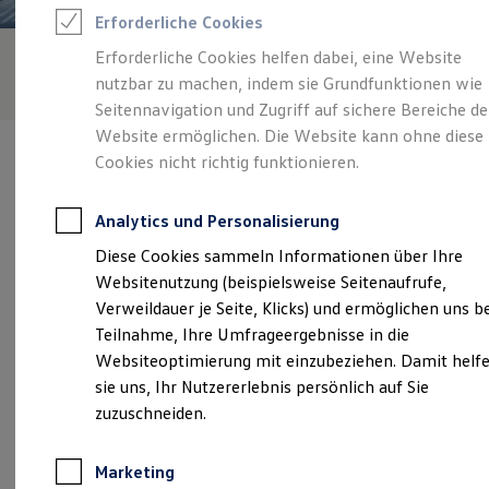
Reifenpakete
Erforderliche Cookies
Leasing
Leasing-Angebote
Erforderliche Cookies helfen dabei, eine Website
Gebrauchtwagen Leasing
nutzbar zu machen, indem sie Grundfunktionen wie
Junge Gebrauchtwagen-Leasing
Elektroauto Leasing
Seitennavigation und Zugriff auf sichere Bereiche de
Kleinwagen-Leasing
Website ermöglichen. Die Website kann ohne diese
Leasing ohne Anzahlung
Cookies nicht richtig funktionieren.
Finanzierung
Autokredit mit Schlussrate
Versicherungen und Garantien
Analytics und Personalisierung
Kfz-Versicherung
Verantwortlich für die Inhalte auf dieser Seite ist die Auto Meyer
Restschuldversicherungen
Diese Cookies sammeln Informationen über Ihre
GmbH
(
Impressum & Rechtliches
)
Garantien
Websitenutzung (beispielsweise Seitenaufrufe,
Wartungsverträge
Geschäftskunden
Verweildauer je Seite, Klicks) und ermöglichen uns b
Professional Class bei Volkswagen
Unsere 
Teilnahme, Ihre Umfrageergebnisse in die
Großkunden
Websiteoptimierung mit einzubeziehen. Damit helf
Behörden
Direktkunden
sie uns, Ihr Nutzererlebnis persönlich auf Sie
Sonderfahrzeuge
Bergweg 41, 49393 Lohne
zuzuschneiden.
Anpfiff zum Gewinn
Elektromobilität
Montag
-
Freitag
08:00
-
17:30
Uhr
Elektroautos
Marketing
ID. Tutorials