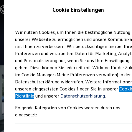
Modelle und Konfigurator
Cookie Einstellungen
Konfigurator
Modelle vergleichen
Konfiguration laden
Zum
Zum
Autosuche
Service
Wir nutzen Cookies, um Ihnen die bestmögliche Nutzung
Hauptinhalt
Footer
Elektroautos
Auto Meyer
springen
springen
unserer Webseite zu ermöglichen und unsere Kommunika
ENERGY Sondermodelle
Nutzfahrzeuge
mit Ihnen zu verbessern. Wir berücksichtigen hierbei Ihr
SUV und CUV
4.9
|
88 Bewertungen
Präferenzen und verarbeiten Daten für Marketing, Analyt
Familienautos
und Personalisierung nur, wenn Sie uns Ihre Einwilligung
Kombis
Kompaktwagen
geben. Diese können Sie jederzeit mit Wirkung für die Zu
Sportwagen
im Cookie Manager (Meine Präferenzen verwalten) in der
Schnell verfügbare Fahrzeuge
Angebote und Produkte
Datenschutzerklärung widerrufen. Weitere Informatione
Aktuelle Angebote
unseren eingesetzten Cookies finden Sie in unserer
Cooki
E-Auto-Förderung
Richtlinie
und unserer
Datenschutzerklärung
.
Volkswagen Marktplatz
Die ENERGY Sondermodelle
Folgende Kategorien von Cookies werden durch uns
Junge Gebrauchtwagen und Gebrauchtwagen
Volkswagen Zertifizierte Gebrauchtwagen
eingesetzt:
Elektromobilität bei Gebrauchtwagen
Zubehör- und Serviceangebote
Saisonangebote