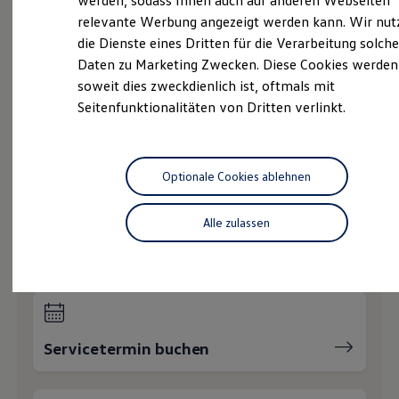
werden, sodass Ihnen auch auf anderen Webseiten
Service
Hybridautos
relevante Werbung angezeigt werden kann. Wir nut
Marke und Erlebnis
Volkswagen Economy
die Dienste eines Dritten für die Verarbeitung solche
Volkswagen R und R Experience
R-Modelle
Service
Daten zu Marketing Zwecken. Diese Cookies werden
R Experience
soweit dies zweckdienlich ist, oftmals mit
Driving Experience
Unfall
Spezialist
Seitenfunktionalitäten von Dritten verlinkt.
Volkswagen entdecken
Werkbesichtigung
Online-Fahrzeugbewertung
Factory visit
Lifestyle Shop
T-Roc Kollektion
Optionale Cookies ablehnen
Golf Kollektion
Wie können wir
ID. Kollektion
Volkswagen Kollektion
Alle zulassen
R-Kollektion
Ihnen weiterhelfen?
GTI Kollektion
Fußball Drop
we drive football
#wedriveproud
Besitzer und Service
myVolkswagen
Servicetermin buchen
Software Updates
Service und Ersatzteile
Inspektion und HU/AU
Reparaturen und Checks