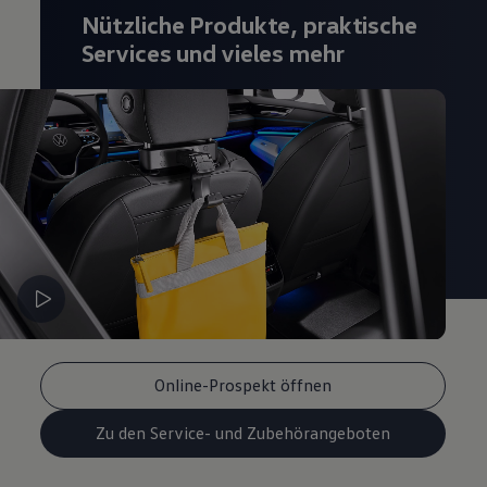
Magazin
Nützliche Produkte, praktische
Lifestyle
Services und vieles mehr
Transport
Familie
Elektromobilität
Volkswagen R
Pannen- und Unfallhilfe
Volkswagen Kundenbetreuung
Online-Prospekt öffnen
Zu den Service- und Zubehörangeboten