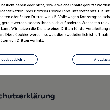
tomeyer-ochsenfurt.de
 besucht haben oder nicht, sowie welche Inhalte genutzt worden s
 Identifikation Ihres Browsers sowie Ihres Internetgeräts. Die 
: Klaus Dieter Meyer; Tobias Meyer
iten oder Seiten Dritter, wie z.B. Volkswagen Konzerngesellsch
ender Gesellschafter: Auto Meyer Verwaltung GmbH
 geteilt werden, sodass Ihnen auch auf anderen Webseiten rel
3579605
kann. Wir nutzen die Dienste eines Dritten für die Verarbeitung 
: Ochsenfurt HRB 10069
. Diese Cookies werden, soweit dies zweckdienlich ist, oftmals
: A 3372 Würzburg
täten von Dritten verlinkt.
 257/151/5002
 36 Verbraucherstreitbeilegungsgesetz (VSBG)
e Cookies ablehnen
Alle zulass
ilnahme an einem Streitbeilegungsverfahren vor einer
chtungsstelle weder bereit noch dazu verpflichtet.
chutzerklärung