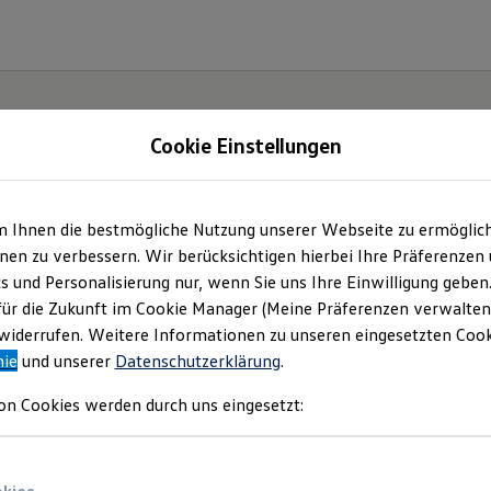
Cookie Einstellungen
m Ihnen die bestmögliche Nutzung unserer Webseite zu ermöglic
o Meyer GmbH & Co. 
en zu verbessern. Wir berücksichtigen hierbei Ihre Präferenzen
cs und Personalisierung nur, wenn Sie uns Ihre Einwilligung geben
mpressum & Rechtlich
für die Zukunft im Cookie Manager (Meine Präferenzen verwalten)
iderrufen. Weitere Informationen zu unseren eingesetzten Cooki
nie
und unserer
Datenschutzerklärung
.
den Sie Informationen über uns (Auto Mey
on Cookies werden durch uns eingesetzt:
G) als verantwortlichen Anbieter von Inhalt
n, die auf dieser Website speziell aufgefü