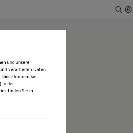
hen und unsere
KG |
 und verarbeiten Daten
. Diese können Sie
es
 in der
es finden Sie in
er GmbH &
en und
hrt sind.