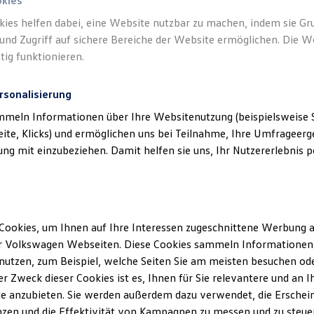
okies
kies helfen dabei, eine Website nutzbar zu machen, indem sie G
und Zugriff auf sichere Bereiche der Website ermöglichen. Die W
tig funktionieren.
rsonalisierung
klärung
mmeln Informationen über Ihre Websitenutzung (beispielsweise S
eite, Klicks) und ermöglichen uns bei Teilnahme, Ihre Umfrageerge
g mit einzubeziehen. Damit helfen sie uns, Ihr Nutzererlebnis pe
ssum
H & Co. KG
Cookies, um Ihnen auf Ihre Interessen zugeschnittene Werbung a
raße 18
r Volkswagen Webseiten. Diese Cookies sammeln Informationen 
rt
utzen, zum Beispiel, welche Seiten Sie am meisten besuchen oder
r Zweck dieser Cookies ist es, Ihnen für Sie relevantere und an I
/ 87 29-0
e anzubieten. Sie werden außerdem dazu verwendet, die Erschein
zen und die Effektivität von Kampagnen zu messen und zu steuern