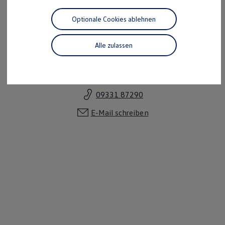
Motorenöl und Flüssigkeiten
Räder und Reifen
Optionale Cookies ablehnen
Pannen- und Unfallhilfe
Economy Service
Volkswagen Teile
Alle zulassen
Zubehör
Egon Schaub
Modellspezifisches Zubehör
Schutz und Pflege
Verkaufsleiter
Transport
Entertainment und Elektronik
09331 87290
Individualisieren
Wallbox und Ladekabel
E-Mail schreiben
Digitale Extras
Dienste für Ihr Modell finden
Volkswagen Apps, Login und Shop
Handy und Fahrzeug verbinden
Updates für Software, Karten und Radio
Über Ihr Auto
Vorgängermodelle
Kundeninformationen
Volkswagen Kundenbetreuung
Warn- und Kontrollleuchten
Assistenzsysteme
Digitale Betriebsanleitung
Live Beratung