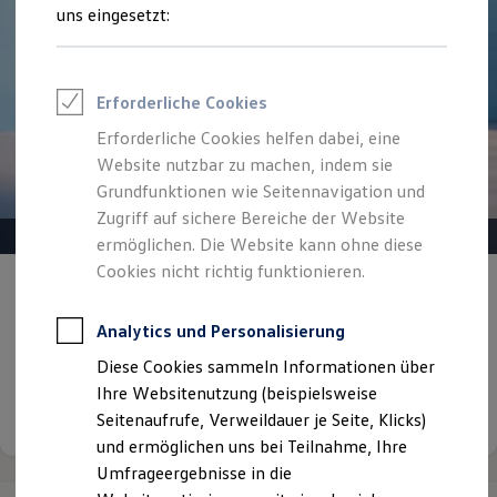
Reifenpakete
uns eingesetzt:
Leasing
Leasing-Angebote
Gebrauchtwagen Leasing
Junge Gebrauchtwagen-Leasing
Erforderliche Cookies
Elektroauto Leasing
Kleinwagen-Leasing
Erforderliche Cookies helfen dabei, eine
Leasing ohne Anzahlung
Website nutzbar zu machen, indem sie
Finanzierung
Autokredit mit Schlussrate
Grundfunktionen wie Seitennavigation und
Versicherungen und Garantien
Zugriff auf sichere Bereiche der Website
Kfz-Versicherung
ermöglichen. Die Website kann ohne diese
Restschuldversicherungen
Garantien
Cookies nicht richtig funktionieren.
Gepflegt, geprüft und für gut befunden.
Wartungsverträge
Geschäftskunden
Volkswagen Zertifizierte
Professional Class bei Volkswagen
Analytics und Personalisierung
Gebrauchtwagen.
Großkunden
Diese Cookies sammeln Informationen über
Behörden
Direktkunden
Ihre Websitenutzung (beispielsweise
Details ansehen
Sonderfahrzeuge
Seitenaufrufe, Verweildauer je Seite, Klicks)
Anpfiff zum Gewinn
und ermöglichen uns bei Teilnahme, Ihre
Elektromobilität
Elektroautos
Umfrageergebnisse in die
ID. Tutorials