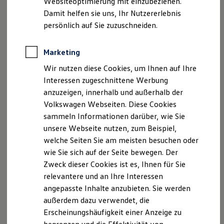
Websiteoptimierung mit einzubeziehen.
Elektrofahrzeugkonzepte
Damit helfen sie uns, Ihr Nutzererlebnis
ID. EVERY1
Reichweite
persönlich auf Sie zuzuschneiden.
Ihre
nächsten
Reichweite der ID. Modelle
Reichweite im Winter
Schritte
Rekuperation
Marketing
Laden
Wir nutzen diese Cookies, um Ihnen auf Ihre
Laden unterwegs
Laden Zuhause
Interessen zugeschnittene Werbung
Ladestationen finden
anzuzeigen, innerhalb und außerhalb der
Ladezeitensimulator
Volkswagen Webseiten. Diese Cookies
Batterie
Probefahrt vereinbaren
Sicherheit
sammeln Informationen darüber, wie Sie
Garantie und Lebensdauer
unsere Webseite nutzen, zum Beispiel,
Nachhaltigkeit
welche Seiten Sie am meisten besuchen oder
Technologie
Kosten und Kauf
wie Sie sich auf der Seite bewegen. Der
Verbrauchskosten
Zweck dieser Cookies ist es, Ihnen für Sie
Fahrzeugangebot anfordern
Kaufoptionen
relevantere und an Ihre Interessen
E-Auto-Förderung
Software und Konnektivität
angepasste Inhalte anzubieten. Sie werden
Die ID. Software 6
außerdem dazu verwendet, die
ID. Software Versionen und Updates
Erscheinungshäufigkeit einer Anzeige zu
Digitale Extras
Servicetermin buchen
Schnittstellen zu Ihrem ID.