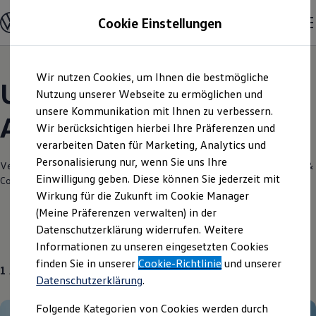
Modelle und Konfigurator
Cookie Einstellungen
Konfigurator
Modelle vergleichen
Konfiguration laden
Zum
Zum
Autosuche
Wir nutzen Cookies, um Ihnen die bestmögliche
Hauptinhalt
Footer
Elektroautos
Unsere aktuellen
springen
springen
Nutzung unserer Webseite zu ermöglichen und
ENERGY Sondermodelle
Nutzfahrzeuge
unsere Kommunikation mit Ihnen zu verbessern.
Angebote und mehr
SUV und CUV
Wir berücksichtigen hierbei Ihre Präferenzen und
Familienautos
verarbeiten Daten für Marketing, Analytics und
Kombis
Kompaktwagen
Personalisierung nur, wenn Sie uns Ihre
Verantwortlich für die Inhalte auf dieser Seite ist die Auto Meyer GmbH &
Sportwagen
Einwilligung geben. Diese können Sie jederzeit mit
Co. KG
(
Impressum & Rechtliches
)
Schnell verfügbare Fahrzeuge
Angebote und Produkte
Wirkung für die Zukunft im Cookie Manager
Aktuelle Angebote
(Meine Präferenzen verwalten) in der
E-Auto-Förderung
Datenschutzerklärung widerrufen. Weitere
Volkswagen Marktplatz
Gebrauchtwagen
Informationen zu unseren eingesetzten Cookies
Die ENERGY Sondermodelle
Junge Gebrauchtwagen und Gebrauchtwagen
finden Sie in unserer
Cookie-Richtlinie
und unserer
1
Angebot
Volkswagen Zertifizierte Gebrauchtwagen
Datenschutzerklärung
.
Elektromobilität bei Gebrauchtwagen
Zubehör- und Serviceangebote
Folgende Kategorien von Cookies werden durch
Saisonangebote