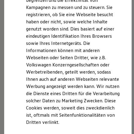
begrenzen und die Effektivität von
Hybridautos
Kampagnen zu messen und zu steuern. Sie
Marke und Erlebnis
registrieren, ob Sie eine Webseite besucht
Volkswagen R und R Experience
R-Modelle
haben oder nicht, sowie welche Inhalte
R Experience
genutzt worden sind. Dies basiert auf einer
Driving Experience
Serviceanfrage stellen
eindeutigen Identifikation Ihres Browsers
Volkswagen entdecken
Werkbesichtigung
sowie Ihres Internetgeräts. Die
Factory visit
Informationen können mit anderen
Lifestyle Shop
Webseiten oder Seiten Dritter, wie z.B.
T-Roc Kollektion
Golf Kollektion
Ihre Ansprechpartner
bei Auto
Volkswagen Konzerngesellschaften oder
ID. Kollektion
Werbetreibenden, geteilt werden, sodass
Volkswagen Kollektion
Meyer Ochsenfurt
Ihnen auch auf anderen Webseiten relevante
R-Kollektion
GTI Kollektion
Werbung angezeigt werden kann. Wir nutzen
Fußball Drop
E-Mail schreiben
die Dienste eines Dritten für die Verarbeitung
we drive football
solcher Daten zu Marketing Zwecken. Diese
#wedriveproud
+49 9331 87290
Besitzer und Service
Cookies werden, soweit dies zweckdienlich
myVolkswagen
ist, oftmals mit Seitenfunktionalitäten von
Software Updates
Dritten verlinkt.
Service und Ersatzteile
Inspektion und HU/AU
Reparaturen und Checks