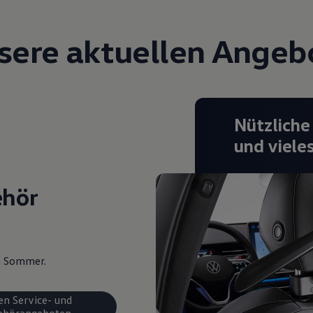
sere aktuellen Angeb
Nützliche
und viele
ehör
en Sommer.
en Service- und
ehörangeboten