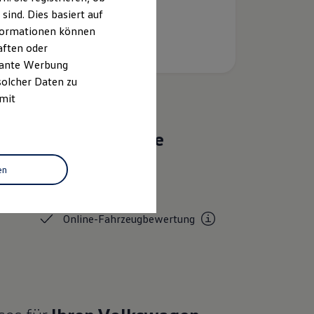
ind. Dies basiert auf
Informationen können
aften oder
evante Werbung
solcher Daten zu
 mit
Das sind unsere
Leistungen
en
Service
Online-Fahrzeugbewertung