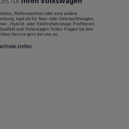
ces für
Ihren
Volkswagen
ektion, Reifenwechsel oder eine andere
eistung, egal ob für Neu- oder
Gebrauchtwagen
,
er-, Hybrid- oder Elektrofahrzeuge: Profitieren
Qualität und
Volkswagen
Teilen. Fragen Sie den
chten
Service
gern bei uns an.
anfrage stellen