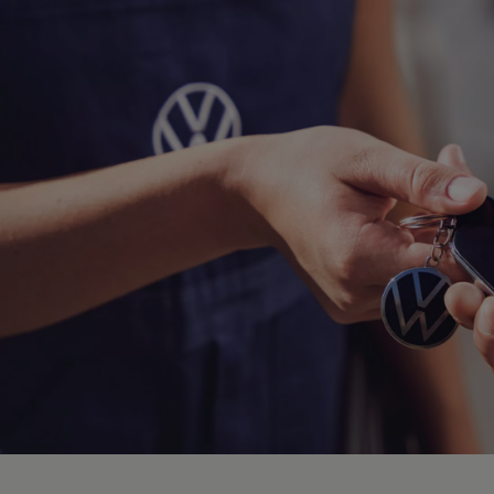
Hybridautos
Marke und Erlebnis
Volkswagen R und R Experience
R-Modelle
R Experience
Driving Experience
Volkswagen entdecken
Werkbesichtigung
Factory visit
Lifestyle Shop
T-Roc Kollektion
Golf Kollektion
ID. Kollektion
Volkswagen Kollektion
R-Kollektion
GTI Kollektion
Fußball Drop
we drive football
#wedriveproud
Besitzer und Service
myVolkswagen
Software Updates
Service und Ersatzteile
Inspektion und HU/AU
Reparaturen und Checks