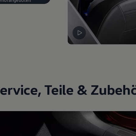
ervice
,
Teile
&
Zubeh