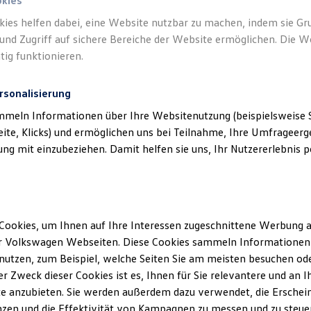
okies
kies helfen dabei, eine Website nutzbar zu machen, indem sie G
Verantwort
und Zugriff auf sichere Bereiche der Website ermöglichen. Die W
Nettetal 
tig funktionieren.
rsonalisierung
mmeln Informationen über Ihre Websitenutzung (beispielsweise S
eite, Klicks) und ermöglichen uns bei Teilnahme, Ihre Umfrageerge
g mit einzubeziehen. Damit helfen sie uns, Ihr Nutzererlebnis pe
Cookies, um Ihnen auf Ihre Interessen zugeschnittene Werbung a
Unsere Abteilungen
r Volkswagen Webseiten. Diese Cookies sammeln Informationen 
utzen, zum Beispiel, welche Seiten Sie am meisten besuchen oder
Montag
-
Freitag
08:00
-
18:00
Uhr
r Zweck dieser Cookies ist es, Ihnen für Sie relevantere und an I
Samstag
08:00
-
12:00
Uhr
e anzubieten. Sie werden außerdem dazu verwendet, die Erschein
Sonntag
Geschlossen
zen und die Effektivität von Kampagnen zu messen und zu steuern