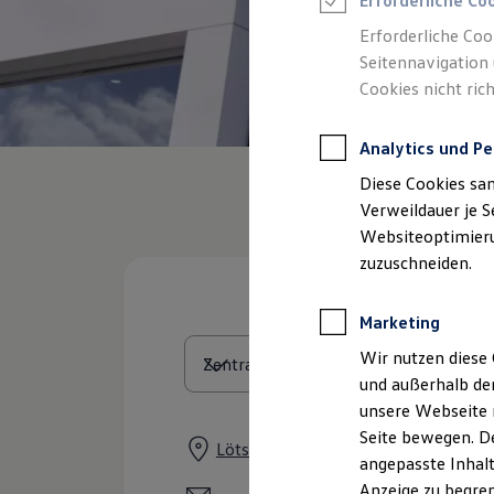
Erforderliche Co
Reifenpakete
Leasing
Erforderliche Coo
Leasing-Angebote
Seitennavigation 
Gebrauchtwagen Leasing
Cookies nicht rich
Junge Gebrauchtwagen-Leasing
Elektroauto Leasing
Kleinwagen-Leasing
Analytics und Pe
Leasing ohne Anzahlung
Finanzierung
Diese Cookies sa
Autokredit mit Schlussrate
Versicherungen und Garantien
Verweildauer je S
Kfz-Versicherung
Websiteoptimierun
Restschuldversicherungen
zuzuschneiden.
Garantien
Wartungsverträge
Geschäftskunden
Marketing
Professional Class bei Volkswagen
Großkunden
Wir nutzen diese 
Behörden
und außerhalb de
Direktkunden
Sonderfahrzeuge
unsere Webseite n
Anpfiff zum Gewinn
Seite bewegen. De
Elektromobilität
Lötscher Weg 71, 41334 Nettetal
angepasste Inhalt
Elektroautos
ID. Tutorials
Anzeige zu begren