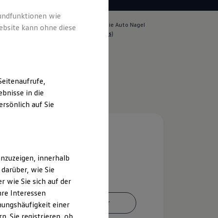
rundfunktionen wie
lich für die Inhalte auf dieser Seite ist die Auto Nagel
ebsite kann ohne diese
GmbH & Co. KG
(
Impressum & Rechtliches
)
eitenaufrufe,
bnisse in die
rsönlich auf Sie
nzuzeigen, innerhalb
darüber, wie Sie
 wie Sie sich auf der
hre Interessen
Ansprechpartner
ungshäufigkeit einer
. Sie registrieren, ob