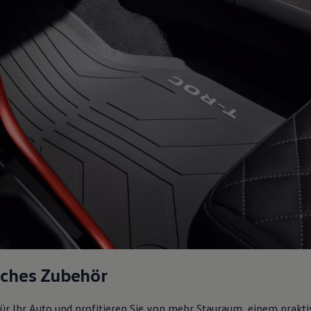
sches Zubehör
ür Ihr Auto und profitieren Sie von mehr Stauraum, einem prakti