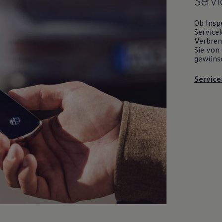
Servi
Ob Insp
Servicel
Verbrenn
Sie von 
gewüns
Service