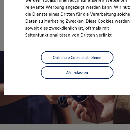
werden, sodass Ihnen auch auf anderen Webseiten
Service
Hybridautos
relevante Werbung angezeigt werden kann. Wir nut
Marke und Erlebnis
Volkswagen Economy
die Dienste eines Dritten für die Verarbeitung solche
Volkswagen R und R Experience
R-Modelle
Service
Daten zu Marketing Zwecken. Diese Cookies werden
R Experience
soweit dies zweckdienlich ist, oftmals mit
Driving Experience
Online-Fahrzeugbewertung
Seitenfunktionalitäten von Dritten verlinkt.
Volkswagen entdecken
Werkbesichtigung
Factory visit
Lifestyle Shop
T-Roc Kollektion
Optionale Cookies ablehnen
Golf Kollektion
ID. Kollektion
Volkswagen Kollektion
Alle zulassen
R-Kollektion
GTI Kollektion
Fußball Drop
we drive football
#wedriveproud
Besitzer und Service
myVolkswagen
Software Updates
Service und Ersatzteile
Inspektion und HU/AU
Reparaturen und Checks