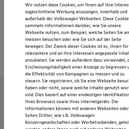
Samstag
Geschlossen
Elektrofahrzeugkonzepte
Wir nutzen diese Cookies, um Ihnen auf Ihre Intere
ID. EVERY1
Sonntag
Geschlossen
zugeschnittene Werbung anzuzeigen, innerhalb und
Reichweite
außerhalb der Volkswagen Webseiten. Diese Cookie
Reichweite der ID. Modelle
info@auto-oestringer.de
Reichweite im Winter
sammeln Informationen darüber, wie Sie unsere
Rekuperation
Webseite nutzen, zum Beispiel, welche Seiten Sie a
Laden
+49 7253 92700
meisten besuchen oder wie Sie sich auf der Seite
Laden unterwegs
Laden Zuhause
bewegen. Der Zweck dieser Cookies ist es, Ihnen für
Ladestationen finden
relevantere und an Ihre Interessen angepasste Inhal
Ansprechpartner
Ladezeitensimulator
anzubieten. Sie werden außerdem dazu verwendet, d
Batterie
Sicherheit
Erscheinungshäufigkeit einer Anzeige zu begrenzen 
Garantie und Lebensdauer
die Effektivität von Kampagnen zu messen und zu
Nachhaltigkeit
steuern. Sie registrieren, ob Sie eine Webseite besuc
Technologie
Kosten und Kauf
haben oder nicht, sowie welche Inhalte genutzt wo
Verbrauchskosten
sind. Dies basiert auf einer eindeutigen Identifikatio
Unsere Leistungen
im
Kaufoptionen
Ihres Browsers sowie Ihres Internetgeräts. Die
E-Auto-Förderung
Überblick
Software und Konnektivität
Informationen können mit anderen Webseiten oder
Die ID. Software 6
Seiten Dritter, wie z.B. Volkswagen
ID. Software Versionen und Updates
Gebrauchtwagen
Konzerngesellschaften oder Werbetreibenden, getei
Digitale Extras
Schnittstellen zu Ihrem ID.