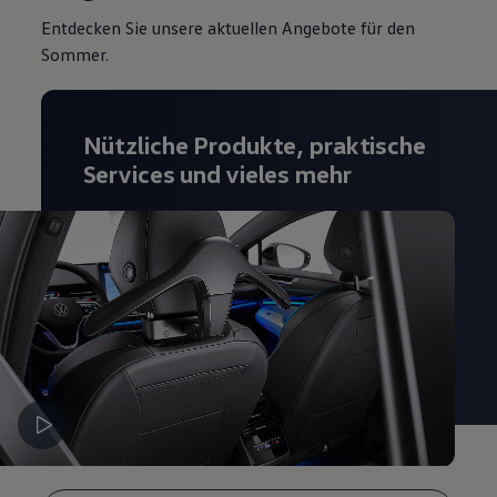
Magazin
Entdecken Sie unsere aktuellen Angebote für den
Lifestyle
Sommer.
Transport
Familie
Elektromobilität
Volkswagen R
Pannen- und Unfallhilfe
Nützliche Produkte, praktische
Volkswagen Kundenbetreuung
Services und vieles mehr