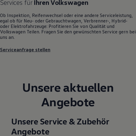
Services für
Ihren
Volkswagen
Motorenöl und Flüssigkeiten
Räder und Reifen
Ob Inspektion, Reifenwechsel oder eine andere Serviceleistung,
Pannen- und Unfallhilfe
egal ob für Neu- oder
Gebrauchtwagen
, Verbrenner-, Hybrid-
Economy Service
oder Elektrofahrzeuge: Profitieren Sie von Qualität und
Volkswagen Teile
Volkswagen
Teilen. Fragen Sie den gewünschten
Service
gern bei
Zubehör
uns an.
Modellspezifisches Zubehör
Schutz und Pflege
Transport
Serviceanfrage stellen
Entertainment und Elektronik
Individualisieren
Wallbox und Ladekabel
Digitale Extras
Dienste für Ihr Modell finden
Volkswagen Apps, Login und Shop
Unsere aktuellen
Handy und Fahrzeug verbinden
Updates für Software, Karten und Radio
Angebote
Über Ihr Auto
Vorgängermodelle
Kundeninformationen
Volkswagen Kundenbetreuung
Unsere Service & Zubehör
Warn- und Kontrollleuchten
Assistenzsysteme
Angebote
Digitale Betriebsanleitung
Live Beratung