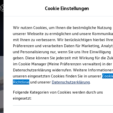
Modelle und Konfigurator
Cookie Einstellungen
Konfigurator
Modelle vergleichen
Konfiguration laden
Zum
Zum
Autosuche
Service
Wir nutzen Cookies, um Ihnen die bestmögliche Nutzung
Hauptinhalt
Footer
Elektroautos
Auto Östringer
springen
springen
unserer Webseite zu ermöglichen und unsere Kommunika
ENERGY Sondermodelle
Nutzfahrzeuge
mit Ihnen zu verbessern. Wir berücksichtigen hierbei Ihr
SUV und CUV
4.9
|
207 Bewertungen
Präferenzen und verarbeiten Daten für Marketing, Analyt
Familienautos
und Personalisierung nur, wenn Sie uns Ihre Einwilligung
Kombis
Kompaktwagen
geben. Diese können Sie jederzeit mit Wirkung für die Zu
Sportwagen
im Cookie Manager (Meine Präferenzen verwalten) in der
Schnell verfügbare Fahrzeuge
Angebote und Produkte
Datenschutzerklärung widerrufen. Weitere Informatione
Aktuelle Angebote
unseren eingesetzten Cookies finden Sie in unserer
Cooki
E-Auto-Förderung
Richtlinie
und unserer
Datenschutzerklärung
.
Volkswagen Marktplatz
Die ENERGY Sondermodelle
Folgende Kategorien von Cookies werden durch uns
Junge Gebrauchtwagen und Gebrauchtwagen
Volkswagen Zertifizierte Gebrauchtwagen
eingesetzt:
Elektromobilität bei Gebrauchtwagen
Zubehör- und Serviceangebote
Saisonangebote