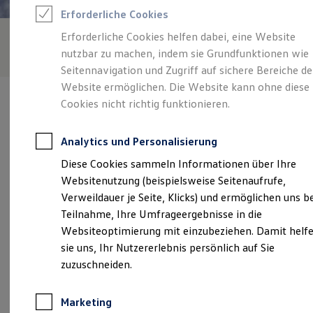
Reifenpakete
Erforderliche Cookies
Leasing
Leasing-Angebote
Erforderliche Cookies helfen dabei, eine Website
Gebrauchtwagen Leasing
nutzbar zu machen, indem sie Grundfunktionen wie
Junge Gebrauchtwagen-Leasing
Elektroauto Leasing
Seitennavigation und Zugriff auf sichere Bereiche de
Kleinwagen-Leasing
Website ermöglichen. Die Website kann ohne diese
Leasing ohne Anzahlung
Cookies nicht richtig funktionieren.
Finanzierung
Autokredit mit Schlussrate
Versicherungen und Garantien
Analytics und Personalisierung
Kfz-Versicherung
Verantwortlich für die Inhalte auf dieser Seite ist die Auto-
Restschuldversicherungen
Diese Cookies sammeln Informationen über Ihre
Östringer GmbH
(
Impressum & Rechtliches
)
Garantien
Websitenutzung (beispielsweise Seitenaufrufe,
Wartungsverträge
Geschäftskunden
Verweildauer je Seite, Klicks) und ermöglichen uns b
Professional Class bei Volkswagen
Unsere 
Teilnahme, Ihre Umfrageergebnisse in die
Großkunden
Websiteoptimierung mit einzubeziehen. Damit helf
Behörden
Direktkunden
sie uns, Ihr Nutzererlebnis persönlich auf Sie
Sonderfahrzeuge
Hauptstraße 2, 76684 Östringen
zuzuschneiden.
Anpfiff zum Gewinn
Elektromobilität
Montag
-
Freitag
07:30
-
18:00
Uhr
Elektroautos
Marketing
ID. Tutorials