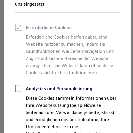
Reifenpakete
Ihre
nächsten
uns eingesetzt:
Leasing
Leasing-Angebote
Schritte
Gebrauchtwagen Leasing
Junge Gebrauchtwagen-Leasing
Erforderliche Cookies
Elektroauto Leasing
Kleinwagen-Leasing
Erforderliche Cookies helfen dabei, eine
Leasing ohne Anzahlung
Website nutzbar zu machen, indem sie
Finanzierung
Autokredit mit Schlussrate
Grundfunktionen wie Seitennavigation und
Probefahrt vereinbaren
Versicherungen und Garantien
Zugriff auf sichere Bereiche der Website
Kfz-Versicherung
ermöglichen. Die Website kann ohne diese
Restschuldversicherungen
Garantien
Cookies nicht richtig funktionieren.
Wartungsverträge
Geschäftskunden
Fahrzeugangebot anfordern
Professional Class bei Volkswagen
Analytics und Personalisierung
Großkunden
Diese Cookies sammeln Informationen über
Behörden
Direktkunden
Ihre Websitenutzung (beispielsweise
Sonderfahrzeuge
Seitenaufrufe, Verweildauer je Seite, Klicks)
Anpfiff zum Gewinn
Servicetermin buchen
und ermöglichen uns bei Teilnahme, Ihre
Elektromobilität
Elektroautos
Umfrageergebnisse in die
ID. Tutorials