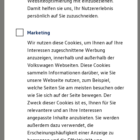
Websiteoptimierung mit einzubeziehen.
Elektrofahrzeugkonzepte
Damit helfen sie uns, Ihr Nutzererlebnis
ID. EVERY1
Reichweite
persönlich auf Sie zuzuschneiden.
Serviceanfrage stellen
Reichweite der ID. Modelle
Reichweite im Winter
Rekuperation
Marketing
Laden
Wir nutzen diese Cookies, um Ihnen auf Ihre
Laden unterwegs
Laden Zuhause
Interessen zugeschnittene Werbung
Ladestationen finden
Ihre Ansprechpartner
bei Auto
anzuzeigen, innerhalb und außerhalb der
Ladezeitensimulator
Volkswagen Webseiten. Diese Cookies
Röhr Grafenau
Batterie
Sicherheit
sammeln Informationen darüber, wie Sie
Garantie und Lebensdauer
unsere Webseite nutzen, zum Beispiel,
Nachhaltigkeit
E-Mail schreiben
welche Seiten Sie am meisten besuchen oder
Technologie
Kosten und Kauf
wie Sie sich auf der Seite bewegen. Der
+49 8552 96500
Verbrauchskosten
Zweck dieser Cookies ist es, Ihnen für Sie
Kaufoptionen
relevantere und an Ihre Interessen
E-Auto-Förderung
Software und Konnektivität
angepasste Inhalte anzubieten. Sie werden
Die ID. Software 6
außerdem dazu verwendet, die
ID. Software Versionen und Updates
Erscheinungshäufigkeit einer Anzeige zu
Digitale Extras
Schnittstellen zu Ihrem ID.