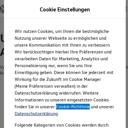
Modelle und Konfigurator
Cookie Einstellungen
Konfigurator
Modelle vergleichen
Konfiguration laden
Zum
Zum
Autosuche
Wir nutzen Cookies, um Ihnen die bestmögliche
Hauptinhalt
Footer
Elektroautos
Unsere aktuellen
springen
springen
Nutzung unserer Webseite zu ermöglichen und
ENERGY Sondermodelle
Nutzfahrzeuge
unsere Kommunikation mit Ihnen zu verbessern.
Angebote und mehr
SUV und CUV
Wir berücksichtigen hierbei Ihre Präferenzen und
Familienautos
verarbeiten Daten für Marketing, Analytics und
Kombis
Kompaktwagen
Personalisierung nur, wenn Sie uns Ihre
Verantwortlich für die Inhalte auf dieser Seite ist die Auto Röhr NL d. Erich
Sportwagen
Einwilligung geben. Diese können Sie jederzeit mit
Röhr GmbH & Co. KG
(
Impressum & Rechtliches
)
Schnell verfügbare Fahrzeuge
Angebote und Produkte
Wirkung für die Zukunft im Cookie Manager
Aktuelle Angebote
(Meine Präferenzen verwalten) in der
E-Auto-Förderung
Datenschutzerklärung widerrufen. Weitere
Volkswagen Marktplatz
Leider haben wir im Moment keine
Informationen zu unseren eingesetzten Cookies
Die ENERGY Sondermodelle
Junge Gebrauchtwagen und Gebrauchtwagen
aktuellen Angebote
finden Sie in unserer
Cookie-Richtlinie
und unserer
Volkswagen Zertifizierte Gebrauchtwagen
Datenschutzerklärung
.
Elektromobilität bei Gebrauchtwagen
Zubehör- und Serviceangebote
Folgende Kategorien von Cookies werden durch
Saisonangebote