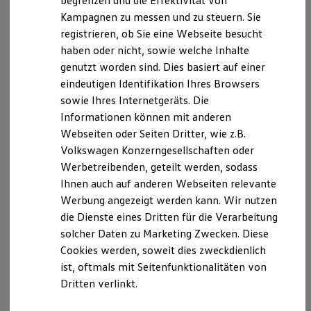
begrenzen und die Effektivität von
Hybridautos
Kampagnen zu messen und zu steuern. Sie
Marke und Erlebnis
registrieren, ob Sie eine Webseite besucht
Volkswagen R und R Experience
R-Modelle
haben oder nicht, sowie welche Inhalte
Dominik Göttl
R Experience
genutzt worden sind. Dies basiert auf einer
Driving Experience
Verkaufsleitung
eindeutigen Identifikation Ihres Browsers
Volkswagen entdecken
Werkbesichtigung
sowie Ihres Internetgeräts. Die
08552 9650-12
Factory visit
Informationen können mit anderen
Lifestyle Shop
E-Mail schreiben
Webseiten oder Seiten Dritter, wie z.B.
T-Roc Kollektion
Golf Kollektion
Volkswagen Konzerngesellschaften oder
ID. Kollektion
Werbetreibenden, geteilt werden, sodass
Volkswagen Kollektion
Ihnen auch auf anderen Webseiten relevante
R-Kollektion
GTI Kollektion
Werbung angezeigt werden kann. Wir nutzen
Fußball Drop
die Dienste eines Dritten für die Verarbeitung
we drive football
solcher Daten zu Marketing Zwecken. Diese
#wedriveproud
Besitzer und Service
Cookies werden, soweit dies zweckdienlich
myVolkswagen
ist, oftmals mit Seitenfunktionalitäten von
Software Updates
Dritten verlinkt.
Service und Ersatzteile
Inspektion und HU/AU
Reparaturen und Checks