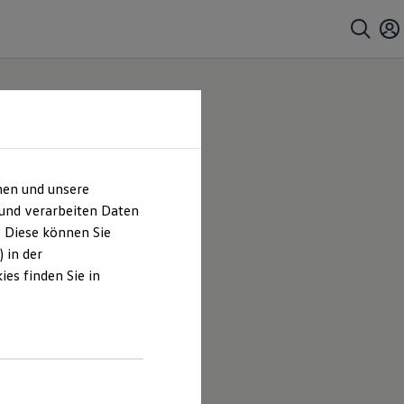
hen und unsere
 und verarbeiten Daten
. Diese können Sie
 in der
es finden Sie in