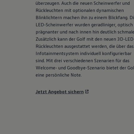
überzeugen. Auch die neuen Scheinwerfer und
Hybridautos
Marke und Erlebnis
Rückleuchten mit optionalen dynamischen
Volkswagen R und R Experience
Blinklichtern machen ihn zu einem Blickfang. D
R-Modelle
LED-Scheinwerfer wurden geradliniger, optisch
R Experience
Driving Experience
prägnanter und nach innen hin deutlich schmale
Volkswagen entdecken
Zusätzlich kann der
Golf
mit den neuen 3D-LED
Werkbesichtigung
Rückleuchten ausgestattet werden, die über das
Factory visit
Lifestyle Shop
Infotainmentsystem individuell konfigurierbar
T-Roc Kollektion
sind. Mit drei verschiedenen Szenarien für das
Golf Kollektion
Welcome- und Goodbye-Szenario bietet der
Gol
ID. Kollektion
Volkswagen Kollektion
eine persönliche Note.
R-Kollektion
GTI Kollektion
Fußball Drop
Jetzt Angebot sichern
we drive football
#wedriveproud
Besitzer und Service
myVolkswagen
Software Updates
Service und Ersatzteile
Inspektion und HU/AU
Reparaturen und Checks