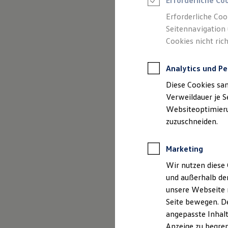
Erforderliche Co
Reifenpakete
Leasing
Erforderliche Coo
Leasing-Angebote
Seitennavigation 
Gebrauchtwagen Leasing
(
Impressum & Rechtliches
)
Cookies nicht rich
Junge Gebrauchtwagen-Leasing
Elektroauto Leasing
Kleinwagen-Leasing
Analytics und Pe
Leasing ohne Anzahlung
Finanzierung
Diese Cookies sa
Autokredit mit Schlussrate
Versicherungen und Garantien
Verweildauer je S
Kfz-Versicherung
Websiteoptimierun
Restschuldversicherungen
zuzuschneiden.
Garantien
Wartungsverträge
Geschäftskunden
Marketing
Professional Class bei Volkswagen
Großkunden
Wir nutzen diese 
Behörden
und außerhalb de
Direktkunden
Sonderfahrzeuge
unsere Webseite n
Anpfiff zum Gewinn
Seite bewegen. De
Elektromobilität
angepasste Inhalt
Elektroautos
ID. Tutorials
Anzeige zu begren