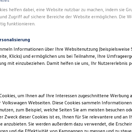
okies
kies helfen dabei, eine Website nutzbar zu machen, indem sie G
und Zugriff auf sichere Bereiche der Website ermöglichen. Die W
tig funktionieren.
rsonalisierung
mmeln Informationen über Ihre Websitenutzung (beispielsweise S
eite, Klicks) und ermöglichen uns bei Teilnahme, Ihre Umfrageerge
g mit einzubeziehen. Damit helfen sie uns, Ihr Nutzererlebnis pe
Cookies, um Ihnen auf Ihre Interessen zugeschnittene Werbung a
r Volkswagen Webseiten. Diese Cookies sammeln Informationen 
utzen, zum Beispiel, welche Seiten Sie am meisten besuchen oder
r Zweck dieser Cookies ist es, Ihnen für Sie relevantere und an I
Details des Golf
e anzubieten. Sie werden außerdem dazu verwendet, die Erschein
zen und die Effektivität von Kampagnen zu messen und zu steuern