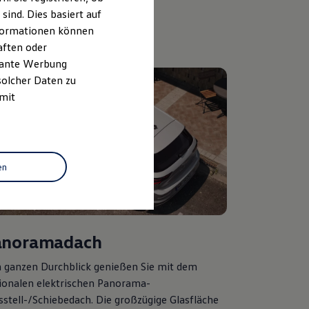
ind. Dies basiert auf
Informationen können
aften oder
evante Werbung
solcher Daten zu
 mit
en
anoramadach
 ganzen Durchblick genießen Sie mit dem
ionalen elektrischen Panorama-
sstell-/Schiebedach. Die großzügige Glasfläche