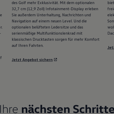
des
Golf
mehr Exklusivität. Mit dem optionalen
bie
32,7 cm (12,9 Zoll) Infotainment-Display erleben
fre
ie
Sie außerdem Unterhaltung, Nachrichten und
ele
Navigation auf einem neuen Level. Und die
Son
r.
optionalen belüfteten Ledersitze und das
wol
-
serienmäßige Multifunktionslenkrad mit
Dac
klassischen Drucktasten sorgen für mehr Komfort
auf Ihren Fahrten.
Jet
f
Jetzt Angebot sichern
Ihre
nächsten Schritt