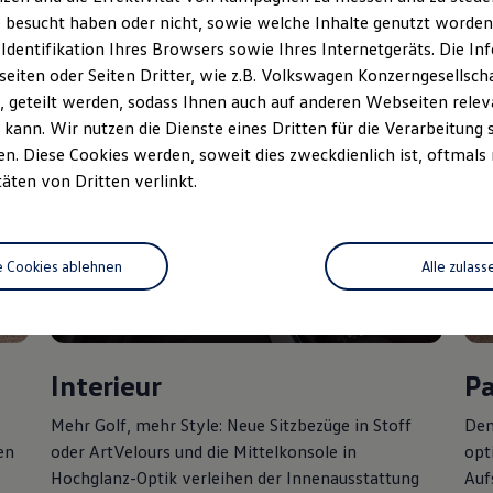
 besucht haben oder nicht, sowie welche Inhalte genutzt worden s
 Identifikation Ihres Browsers sowie Ihres Internetgeräts. Die 
iten oder Seiten Dritter, wie z.B. Volkswagen Konzerngesellsch
 geteilt werden, sodass Ihnen auch auf anderen Webseiten rel
kann. Wir nutzen die Dienste eines Dritten für die Verarbeitung 
. Diese Cookies werden, soweit dies zweckdienlich ist, oftmals
täten von Dritten verlinkt.
e Cookies ablehnen
Alle zulass
Interieur
P
Mehr
Golf
, mehr Style: Neue Sitzbezüge in Stoff
Den
en
oder ArtVelours und die Mittelkonsole in
opt
Hochglanz-Optik verleihen der Innenausstattung
Auf