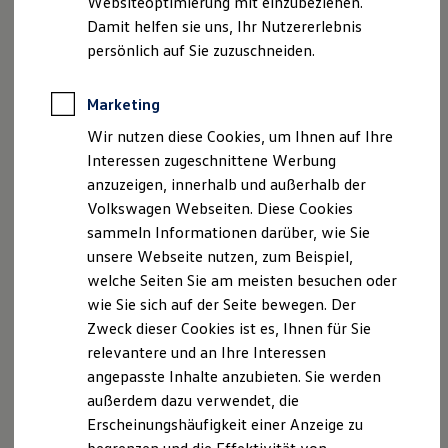
Websiteoptimierung mit einzubeziehen.
Elektrofahrzeugkonzepte
Damit helfen sie uns, Ihr Nutzererlebnis
ID. EVERY1
Reichweite
persönlich auf Sie zuzuschneiden.
Reichweite der ID. Modelle
Der neue ID.3 Neo
Reichweite im Winter
Rekuperation
Marketing
So geht neu. Klar im Design. Stark im Alltag.
Laden
Wir nutzen diese Cookies, um Ihnen auf Ihre
Laden unterwegs
Entdecken Sie jetzt den neuen ID.3 Neo!
Laden Zuhause
Interessen zugeschnittene Werbung
Ladestationen finden
Mehr zum ID.3 Neo erfahren
anzuzeigen, innerhalb und außerhalb der
Ladezeitensimulator
Volkswagen Webseiten. Diese Cookies
Batterie
Sicherheit
sammeln Informationen darüber, wie Sie
Garantie und Lebensdauer
unsere Webseite nutzen, zum Beispiel,
Nachhaltigkeit
welche Seiten Sie am meisten besuchen oder
Technologie
Kosten und Kauf
wie Sie sich auf der Seite bewegen. Der
Verbrauchskosten
Zweck dieser Cookies ist es, Ihnen für Sie
Kaufoptionen
relevantere und an Ihre Interessen
E-Auto-Förderung
Software und Konnektivität
angepasste Inhalte anzubieten. Sie werden
Die ID. Software 6
außerdem dazu verwendet, die
ID. Software Versionen und Updates
Erscheinungshäufigkeit einer Anzeige zu
Digitale Extras
Schnittstellen zu Ihrem ID.