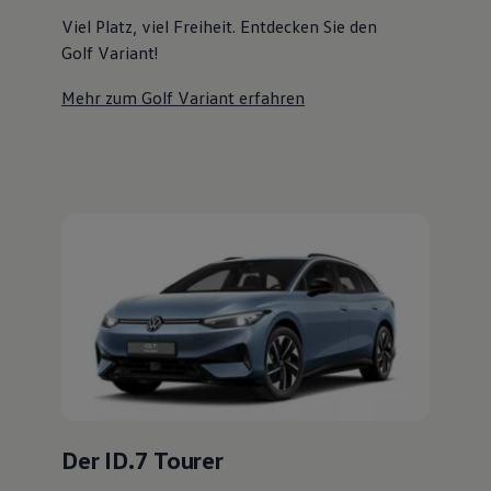
Magazin
Viel Platz, viel Freiheit. Entdecken Sie den
Lifestyle
Golf Variant!
Transport
Familie
Elektromobilität
Mehr zum Golf Variant erfahren
Volkswagen R
Pannen- und Unfallhilfe
Volkswagen Kundenbetreuung
Der ID.7 Tourer