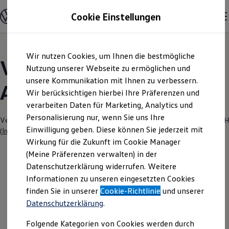
Modelle und Konfigurator
Cookie Einstellungen
Konfigurator
Modelle vergleichen
Konfiguration laden
Zum
Zum
Autosuche
Wir nutzen Cookies, um Ihnen die bestmögliche
Hauptinhalt
Footer
Elektroautos
Volkswagen Modelle |
springen
springen
Nutzung unserer Webseite zu ermöglichen und
ENERGY Sondermodelle
Nutzfahrzeuge
unsere Kommunikation mit Ihnen zu verbessern.
Auto Schmeink Bocholt
SUV und CUV
Wir berücksichtigen hierbei Ihre Präferenzen und
Familienautos
verarbeiten Daten für Marketing, Analytics und
Kombis
Kompaktwagen
Personalisierung nur, wenn Sie uns Ihre
Verantwortlich für die Inhalte auf dieser Seite ist die Auto Schmeink GmbH
Sportwagen
Einwilligung geben. Diese können Sie jederzeit mit
(
Impressum & Rechtliches
)
Schnell verfügbare Fahrzeuge
Angebote und Produkte
Wirkung für die Zukunft im Cookie Manager
Aktuelle Angebote
(Meine Präferenzen verwalten) in der
E-Auto-Förderung
Datenschutzerklärung widerrufen. Weitere
Volkswagen Marktplatz
Informationen zu unseren eingesetzten Cookies
Die ENERGY Sondermodelle
Junge Gebrauchtwagen und Gebrauchtwagen
finden Sie in unserer
Cookie-Richtlinie
und unserer
Volkswagen Zertifizierte Gebrauchtwagen
Datenschutzerklärung
.
Elektromobilität bei Gebrauchtwagen
Zubehör- und Serviceangebote
Folgende Kategorien von Cookies werden durch
Saisonangebote