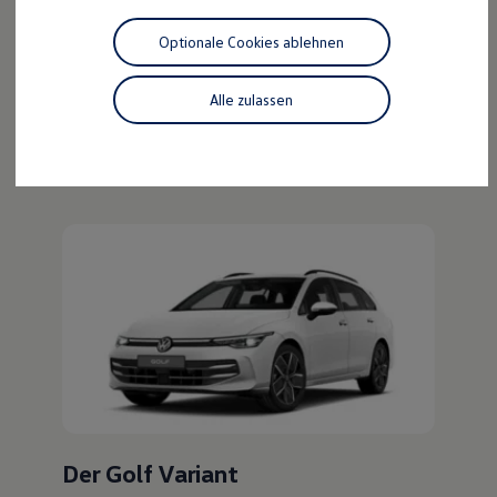
Der ID.4
Motorenöl und Flüssigkeiten
Räder und Reifen
Optionale Cookies ablehnen
Pannen- und Unfallhilfe
Kraftvoll wie ein SUV, nachhaltig wie ein ID.
Economy Service
Entdecken Sie den ID.4!
Volkswagen Teile
Alle zulassen
Zubehör
Mehr zum ID.4 erfahren
Modellspezifisches Zubehör
Schutz und Pflege
Transport
Entertainment und Elektronik
Individualisieren
Wallbox und Ladekabel
Digitale Extras
Dienste für Ihr Modell finden
Volkswagen Apps, Login und Shop
Handy und Fahrzeug verbinden
Updates für Software, Karten und Radio
Über Ihr Auto
Vorgängermodelle
Kundeninformationen
Volkswagen Kundenbetreuung
Warn- und Kontrollleuchten
Assistenzsysteme
Der Golf Variant
Digitale Betriebsanleitung
Live Beratung