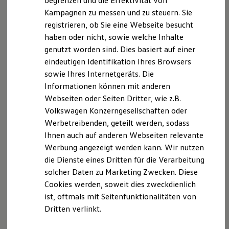
begrenzen und die Effektivität von
Hybridautos
Kampagnen zu messen und zu steuern. Sie
Marke und Erlebnis
Der T-Cross
registrieren, ob Sie eine Webseite besucht
Volkswagen R und R Experience
R-Modelle
haben oder nicht, sowie welche Inhalte
R Experience
Wendig, flexibel, vielseitig. Entdecken Sie den
genutzt worden sind. Dies basiert auf einer
Driving Experience
T‑Cross.
eindeutigen Identifikation Ihres Browsers
Volkswagen entdecken
Werkbesichtigung
sowie Ihres Internetgeräts. Die
Mehr zum T-Cross erfahren
Factory visit
Informationen können mit anderen
Lifestyle Shop
Webseiten oder Seiten Dritter, wie z.B.
T-Roc Kollektion
Golf Kollektion
Volkswagen Konzerngesellschaften oder
ID. Kollektion
Werbetreibenden, geteilt werden, sodass
Volkswagen Kollektion
Ihnen auch auf anderen Webseiten relevante
R-Kollektion
GTI Kollektion
Werbung angezeigt werden kann. Wir nutzen
Fußball Drop
die Dienste eines Dritten für die Verarbeitung
we drive football
solcher Daten zu Marketing Zwecken. Diese
#wedriveproud
Besitzer und Service
Cookies werden, soweit dies zweckdienlich
myVolkswagen
ist, oftmals mit Seitenfunktionalitäten von
Software Updates
Dritten verlinkt.
Service und Ersatzteile
Inspektion und HU/AU
Reparaturen und Checks