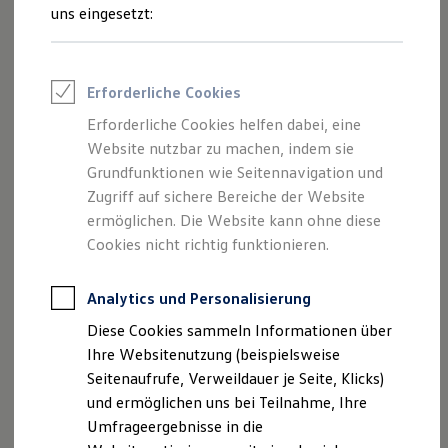
Reifenpakete
uns eingesetzt:
Leasing
Leasing-Angebote
Gebrauchtwagen Leasing
Junge Gebrauchtwagen-Leasing
Erforderliche Cookies
Elektroauto Leasing
Der Polo
Kleinwagen-Leasing
Erforderliche Cookies helfen dabei, eine
Leasing ohne Anzahlung
Website nutzbar zu machen, indem sie
Kompakt, wendig und voller Möglichkeiten.
Finanzierung
Autokredit mit Schlussrate
Grundfunktionen wie Seitennavigation und
Entdecken Sie den Polo.
Versicherungen und Garantien
Zugriff auf sichere Bereiche der Website
Kfz-Versicherung
Mehr zum Polo erfahren
ermöglichen. Die Website kann ohne diese
Restschuldversicherungen
Garantien
Cookies nicht richtig funktionieren.
Wartungsverträge
Geschäftskunden
Professional Class bei Volkswagen
Analytics und Personalisierung
Großkunden
Diese Cookies sammeln Informationen über
Behörden
Direktkunden
Ihre Websitenutzung (beispielsweise
Sonderfahrzeuge
Seitenaufrufe, Verweildauer je Seite, Klicks)
Anpfiff zum Gewinn
und ermöglichen uns bei Teilnahme, Ihre
Elektromobilität
Elektroautos
Umfrageergebnisse in die
ID. Tutorials