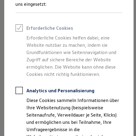
Reifenpakete
Ihre
nächsten
uns eingesetzt:
Leasing
Leasing-Angebote
Schritte
Gebrauchtwagen Leasing
Junge Gebrauchtwagen-Leasing
Erforderliche Cookies
Elektroauto Leasing
Kleinwagen-Leasing
Erforderliche Cookies helfen dabei, eine
Leasing ohne Anzahlung
Website nutzbar zu machen, indem sie
Finanzierung
Autokredit mit Schlussrate
Grundfunktionen wie Seitennavigation und
Probefahrt vereinbaren
Versicherungen und Garantien
Zugriff auf sichere Bereiche der Website
Kfz-Versicherung
ermöglichen. Die Website kann ohne diese
Restschuldversicherungen
Garantien
Cookies nicht richtig funktionieren.
Wartungsverträge
Geschäftskunden
Fahrzeugangebot anfordern
Professional Class bei Volkswagen
Analytics und Personalisierung
Großkunden
Diese Cookies sammeln Informationen über
Behörden
Direktkunden
Ihre Websitenutzung (beispielsweise
Sonderfahrzeuge
Seitenaufrufe, Verweildauer je Seite, Klicks)
Anpfiff zum Gewinn
Servicetermin buchen
und ermöglichen uns bei Teilnahme, Ihre
Elektromobilität
Elektroautos
Umfrageergebnisse in die
ID. Tutorials