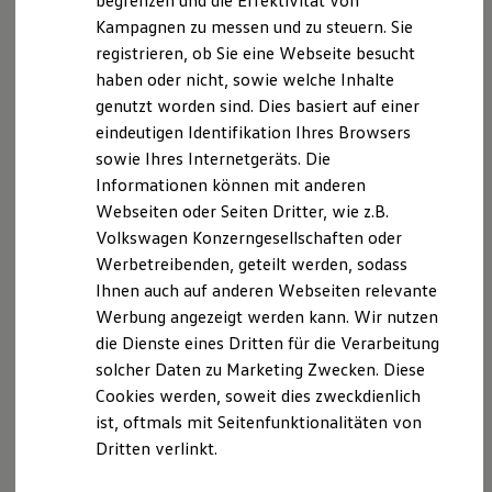
begrenzen und die Effektivität von
Hybridautos
Kampagnen zu messen und zu steuern. Sie
Marke und Erlebnis
registrieren, ob Sie eine Webseite besucht
Volkswagen R und R Experience
R-Modelle
haben oder nicht, sowie welche Inhalte
R Experience
genutzt worden sind. Dies basiert auf einer
Driving Experience
eindeutigen Identifikation Ihres Browsers
Volkswagen entdecken
Werkbesichtigung
sowie Ihres Internetgeräts. Die
Factory visit
Informationen können mit anderen
Lifestyle Shop
Webseiten oder Seiten Dritter, wie z.B.
T-Roc Kollektion
Patrick Hochheimer
Golf Kollektion
Volkswagen Konzerngesellschaften oder
ID. Kollektion
Verkaufsleiter
Werbetreibenden, geteilt werden, sodass
Volkswagen Kollektion
Ihnen auch auf anderen Webseiten relevante
R-Kollektion
+49 6145 59090
GTI Kollektion
Werbung angezeigt werden kann. Wir nutzen
Fußball Drop
E-Mail schreiben
die Dienste eines Dritten für die Verarbeitung
we drive football
solcher Daten zu Marketing Zwecken. Diese
#wedriveproud
Besitzer und Service
Cookies werden, soweit dies zweckdienlich
myVolkswagen
ist, oftmals mit Seitenfunktionalitäten von
Software Updates
Dritten verlinkt.
Service und Ersatzteile
Inspektion und HU/AU
Reparaturen und Checks