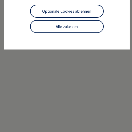
Motorenöl und Flüssigkeiten
Räder und Reifen
Optionale Cookies ablehnen
Pannen- und Unfallhilfe
Economy Service
Volkswagen Teile
Alle zulassen
Zubehör
Modellspezifisches Zubehör
Schutz und Pflege
Transport
Entertainment und Elektronik
Individualisieren
Wallbox und Ladekabel
Digitale Extras
Dienste für Ihr Modell finden
Volkswagen Apps, Login und Shop
Handy und Fahrzeug verbinden
Updates für Software, Karten und Radio
Über Ihr Auto
Vorgängermodelle
Kundeninformationen
Volkswagen Kundenbetreuung
Warn- und Kontrollleuchten
Assistenzsysteme
Digitale Betriebsanleitung
Live Beratung