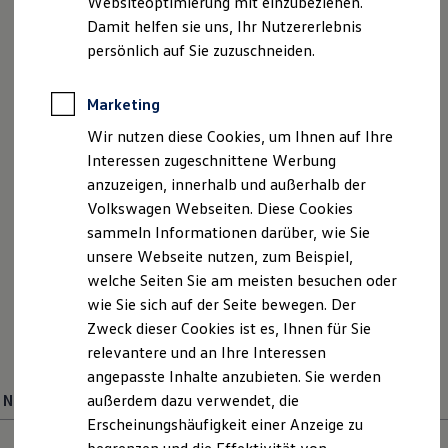
Websiteoptimierung mit einzubeziehen.
Elektrofahrzeugkonzepte
Damit helfen sie uns, Ihr Nutzererlebnis
ID. EVERY1
Reichweite
persönlich auf Sie zuzuschneiden.
Serviceanfrage stellen
Reichweite der ID. Modelle
Reichweite im Winter
Rekuperation
Marketing
Laden
Wir nutzen diese Cookies, um Ihnen auf Ihre
Laden unterwegs
Laden Zuhause
Interessen zugeschnittene Werbung
Ladestationen finden
Ihre Ansprechpartner
bei Auto
anzuzeigen, innerhalb und außerhalb der
Ladezeitensimulator
Volkswagen Webseiten. Diese Cookies
Schmitt Flörsheim
Batterie
Sicherheit
sammeln Informationen darüber, wie Sie
Garantie und Lebensdauer
unsere Webseite nutzen, zum Beispiel,
Nachhaltigkeit
E-Mail schreiben
welche Seiten Sie am meisten besuchen oder
Technologie
Kosten und Kauf
wie Sie sich auf der Seite bewegen. Der
+49 6145 59090
Verbrauchskosten
Zweck dieser Cookies ist es, Ihnen für Sie
Kaufoptionen
relevantere und an Ihre Interessen
E-Auto-Förderung
Über WhatsApp kontaktieren
Software und Konnektivität
angepasste Inhalte anzubieten. Sie werden
Die ID. Software 6
Neuwagenverkauf
außerdem dazu verwendet, die
Verkauf
ID. Software Versionen und Updates
Erscheinungshäufigkeit einer Anzeige zu
Digitale Extras
Schnittstellen zu Ihrem ID.