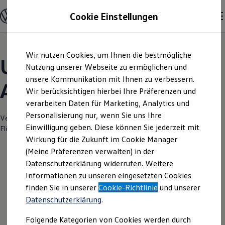
Modelle und Konfigurator
Cookie Einstellungen
Konfigurator
Modelle vergleichen
Konfiguration laden
Zum
Zum
Autosuche
Wir nutzen Cookies, um Ihnen die bestmögliche
Hauptinhalt
Footer
Elektroautos
Unsere aktuellen
springen
springen
Nutzung unserer Webseite zu ermöglichen und
ENERGY Sondermodelle
Nutzfahrzeuge
unsere Kommunikation mit Ihnen zu verbessern.
Angebote und mehr
SUV und CUV
Wir berücksichtigen hierbei Ihre Präferenzen und
Familienautos
verarbeiten Daten für Marketing, Analytics und
Kombis
Kompaktwagen
Personalisierung nur, wenn Sie uns Ihre
Verantwortlich für die Inhalte auf dieser Seite ist die Auto Schmitt
Sportwagen
Einwilligung geben. Diese können Sie jederzeit mit
Flörsheim GmbH
(
Impressum & Rechtliches
)
Schnell verfügbare Fahrzeuge
Angebote und Produkte
Wirkung für die Zukunft im Cookie Manager
Aktuelle Angebote
(Meine Präferenzen verwalten) in der
E-Auto-Förderung
Datenschutzerklärung widerrufen. Weitere
Volkswagen Marktplatz
Leider haben wir im Moment keine
Informationen zu unseren eingesetzten Cookies
Die ENERGY Sondermodelle
Junge Gebrauchtwagen und Gebrauchtwagen
aktuellen Angebote
finden Sie in unserer
Cookie-Richtlinie
und unserer
Volkswagen Zertifizierte Gebrauchtwagen
Datenschutzerklärung
.
Elektromobilität bei Gebrauchtwagen
Zubehör- und Serviceangebote
Folgende Kategorien von Cookies werden durch
Saisonangebote