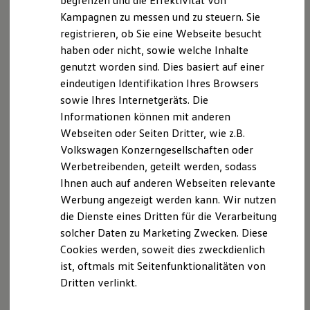
begrenzen und die Effektivität von
Hybridautos
Zentrums für Schlichtung e.V.
Kampagnen zu messen und zu steuern. Sie
Marke und Erlebnis
registrieren, ob Sie eine Webseite besucht
Volkswagen R und R Experience
‍Straßburger Str. 8
R-Modelle
haben oder nicht, sowie welche Inhalte
77694 Kehl
R Experience
genutzt worden sind. Dies basiert auf einer
Driving Experience
Telefon +49 7851 79579 40
eindeutigen Identifikation Ihres Browsers
Volkswagen entdecken
Telefax +49 7851 79579 41
Werkbesichtigung
sowie Ihres Internetgeräts. Die
Internet
Factory visit
Informationen können mit anderen
Lifestyle Shop
www.verbraucher-schlichter.deE-
Webseiten oder Seiten Dritter, wie z.B.
T-Roc Kollektion
Mail:mail@verbraucher-schlichter.de‍Diese
Golf Kollektion
Volkswagen Konzerngesellschaften oder
Schlichtungsstelle ist eine „Allgemeine
ID. Kollektion
Werbetreibenden, geteilt werden, sodass
Volkswagen Kollektion
Verbraucherschlichtungsstelle“ nach § 4 Absatz 2 Satz
Ihnen auch auf anderen Webseiten relevante
R-Kollektion
2 VSBG.
GTI Kollektion
Werbung angezeigt werden kann. Wir nutzen
Fußball Drop
die Dienste eines Dritten für die Verarbeitung
Copyright: Alle Rechte der Homepage liegen bei der
we drive football
solcher Daten zu Marketing Zwecken. Diese
#wedriveproud
Herausgeberin. Alle in diesem Dokument
Besitzer und Service
Cookies werden, soweit dies zweckdienlich
aufgeführten Warenzeichen sind Eigentum der
myVolkswagen
ist, oftmals mit Seitenfunktionalitäten von
jeweiligen Firma. Haftungshinweis: Trotz sorgfältiger
Software Updates
Dritten verlinkt.
Service und Ersatzteile
inhaltlicher Kontrolle übernehmen wir keine Haftung
Inspektion und HU/AU
für die Inhalte externer Links. Für den Inhalt der
Reparaturen und Checks