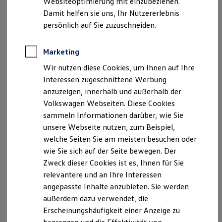
Websiteoptimierung mit einzubeziehen.
Elektrofahrzeugkonzepte
Telefax: 0049 (0) 6078-932033
Damit helfen sie uns, Ihr Nutzererlebnis
ID. EVERY1
E-Mail:
info@auto-schuetz.de
Reichweite
persönlich auf Sie zuzuschneiden.
Reichweite der ID. Modelle
Registergericht: Amtsgericht Darmstadt
Reichweite im Winter
Registernummer: HRB 33205
Rekuperation
Marketing
Laden
‍Umsatzsteuer-Identifikationsnummer gem. § 27a
Wir nutzen diese Cookies, um Ihnen auf Ihre
Laden unterwegs
Laden Zuhause
UStG: DE812855484
Interessen zugeschnittene Werbung
Ladestationen finden
Inhaltlich Verantwortlicher gemäß § 18 Abs. 2 MStV:
anzuzeigen, innerhalb und außerhalb der
Ladezeitensimulator
Auto Schütz GmbH (Anschrift wie oben)
Volkswagen Webseiten. Diese Cookies
Batterie
Sicherheit
sammeln Informationen darüber, wie Sie
Garantie und Lebensdauer
Die Auto-Schütz GmbH ist freiwillig bereit, an
unsere Webseite nutzen, zum Beispiel,
Nachhaltigkeit
Streitbeilegungsverfahren vor einer
welche Seiten Sie am meisten besuchen oder
Technologie
Verbraucherschlichtungsstelle im Sinne des VSBG
Kosten und Kauf
wie Sie sich auf der Seite bewegen. Der
Verbrauchskosten
teilzunehmen. Die zuständige
Zweck dieser Cookies ist es, Ihnen für Sie
Kaufoptionen
Verbraucherschlichtungsstelle, vor welcher die
relevantere und an Ihre Interessen
E-Auto-Förderung
vorbenannten Unternehmen jeweils an einem
Software und Konnektivität
angepasste Inhalte anzubieten. Sie werden
Die ID. Software 6
Streitbeilegungsverfahren teilnehmen werden, ist:
außerdem dazu verwendet, die
ID. Software Versionen und Updates
Erscheinungshäufigkeit einer Anzeige zu
Digitale Extras
‍Allgemeine Verbraucherschlichtungsstelle des
Schnittstellen zu Ihrem ID.