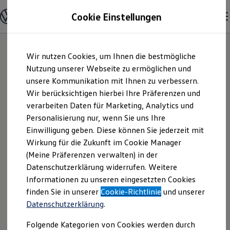
Modelle und Konfigurator
Cookie Einstellungen
Konfigurator
Modelle vergleichen
Konfiguration laden
Zum
Zum
Autosuche
Wir nutzen Cookies, um Ihnen die bestmögliche
Hauptinhalt
Footer
Elektroautos
springen
springen
Nutzung unserer Webseite zu ermöglichen und
ENERGY Sondermodelle
Nutzfahrzeuge
unsere Kommunikation mit Ihnen zu verbessern.
Auto-Schütz GmbH |
SUV und CUV
Wir berücksichtigen hierbei Ihre Präferenzen und
Familienautos
verarbeiten Daten für Marketing, Analytics und
Kombis
Impressum &
Kompaktwagen
Personalisierung nur, wenn Sie uns Ihre
Sportwagen
Einwilligung geben. Diese können Sie jederzeit mit
Rechtliches
Schnell verfügbare Fahrzeuge
Angebote und Produkte
Wirkung für die Zukunft im Cookie Manager
Aktuelle Angebote
(Meine Präferenzen verwalten) in der
E-Auto-Förderung
Hier finden Sie Informationen über uns
Datenschutzerklärung widerrufen. Weitere
Volkswagen Marktplatz
Informationen zu unseren eingesetzten Cookies
Die ENERGY Sondermodelle
(Auto-Schütz GmbH) als
Junge Gebrauchtwagen und Gebrauchtwagen
finden Sie in unserer
Cookie-Richtlinie
und unserer
verantwortlichen Anbieter von Inhalten
Volkswagen Zertifizierte Gebrauchtwagen
Datenschutzerklärung
.
und Angeboten, die auf dieser Website
Elektromobilität bei Gebrauchtwagen
Zubehör- und Serviceangebote
speziell aufgeführt sind.
Folgende Kategorien von Cookies werden durch
Saisonangebote