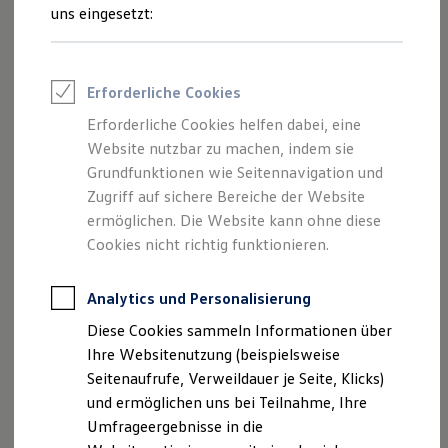
Reifenpakete
uns eingesetzt:
Leasing
Leasing-Angebote
Gebrauchtwagen Leasing
Junge Gebrauchtwagen-Leasing
Impressum
Erforderliche Cookies
Elektroauto Leasing
Kleinwagen-Leasing
Erforderliche Cookies helfen dabei, eine
Datenschutzerklärung
Leasing ohne Anzahlung
Website nutzbar zu machen, indem sie
Finanzierung
Autokredit mit Schlussrate
Grundfunktionen wie Seitennavigation und
Versicherungen und Garantien
Zugriff auf sichere Bereiche der Website
Impressum
Kfz-Versicherung
ermöglichen. Die Website kann ohne diese
Restschuldversicherungen
Garantien
Cookies nicht richtig funktionieren.
Seitenbetreiber i.S.d. § 5 TMG
Wartungsverträge
Geschäftskunden
Professional Class bei Volkswagen
Analytics und Personalisierung
‍Auto-Schütz Gesellschaft mit beschränkter Haftung
Großkunden
Max-Eyth-Weg 2
Diese Cookies sammeln Informationen über
Behörden
64823 Groß-Umstadt
Direktkunden
Ihre Websitenutzung (beispielsweise
Sonderfahrzeuge
Seitenaufrufe, Verweildauer je Seite, Klicks)
Anpfiff zum Gewinn
‍Vertretungsberechtige Geschäftsführer: Reiner
und ermöglichen uns bei Teilnahme, Ihre
Elektromobilität
Schütz, Christoph Schütz
Elektroautos
Umfrageergebnisse in die
ID. Tutorials
Telefon: 0049 (0) 6078-93200