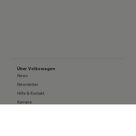
Über Volkswagen
News
Newsletter
Hilfe & Kontakt
Karriere
Händlersuche
Geschäftskunden
Information zur Barrierefreiheit