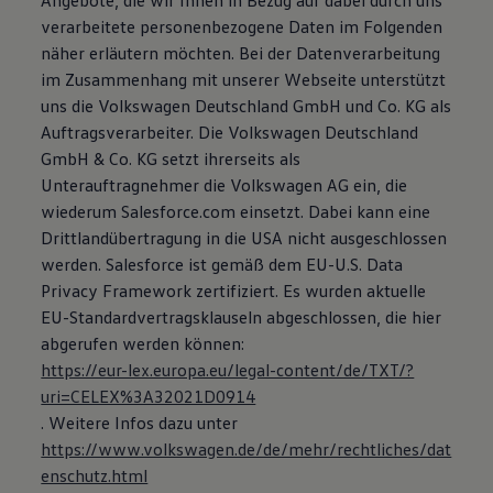
Angebote, die wir Ihnen in Bezug auf dabei durch uns
Magazin
verarbeitete personenbezogene Daten im Folgenden
Lifestyle
näher erläutern möchten. Bei der Datenverarbeitung
Transport
Familie
im Zusammenhang mit unserer Webseite unterstützt
Elektromobilität
uns die Volkswagen Deutschland GmbH und Co. KG als
Volkswagen R
Auftragsverarbeiter. Die Volkswagen Deutschland
Pannen- und Unfallhilfe
Volkswagen Kundenbetreuung
GmbH & Co. KG setzt ihrerseits als
Unterauftragnehmer die Volkswagen AG ein, die
wiederum Salesforce.com einsetzt. Dabei kann eine
Drittlandübertragung in die USA nicht ausgeschlossen
werden. Salesforce ist gemäß dem EU-U.S. Data
Privacy Framework zertifiziert. Es wurden aktuelle
EU-Standardvertragsklauseln abgeschlossen, die hier
abgerufen werden können:
https://eur-lex.europa.eu/legal-content/de/TXT/?
uri=CELEX%3A32021D0914
. Weitere Infos dazu unter
https://www.volkswagen.de/de/mehr/rechtliches/dat
enschutz.html