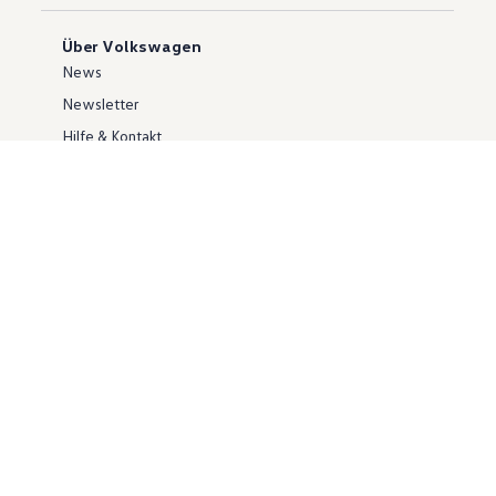
Über Volkswagen
News
Newsletter
Hilfe & Kontakt
Karriere
Händlersuche
Geschäftskunden
Information zur Barrierefreiheit
Ersthelfer/ first responder
Konzern
Volkswagen Konzern
Investor Relations
Compliance
Kontakt Cyber Security
Volkswagen Nutzfahrzeuge