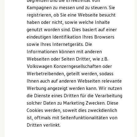
begrenzen und die Effektivität von
Hybridautos
Kampagnen zu messen und zu steuern. Sie
Marke und Erlebnis
A. Verantwortliche
registrieren, ob Sie eine Webseite besucht
Volkswagen R und R Experience
R-Modelle
haben oder nicht, sowie welche Inhalte
Wir freuen uns, dass Sie unsere Webseite der Auto-
R Experience
genutzt worden sind. Dies basiert auf einer
Schwettling-GmbH, Im Camisch 9, 07768 Kahla,
Driving Experience
eindeutigen Identifikation Ihres Browsers
Volkswagen entdecken
Email:
autohaus@schwettling.de
besuchen. Im
Werkbesichtigung
sowie Ihres Internetgeräts. Die
Folgenden informieren wir Sie über die Verarbeitung
Factory visit
Informationen können mit anderen
Ihrer personenbezogenen Daten durch uns im
Lifestyle Shop
Webseiten oder Seiten Dritter, wie z.B.
T-Roc Kollektion
Zusammenhang mit Ihrem Besuch unserer Webseite.
Golf Kollektion
Volkswagen Konzerngesellschaften oder
ID. Kollektion
B. Verarbeitung Ihrer personenbezogenen Daten
Werbetreibenden, geteilt werden, sodass
Volkswagen Kollektion
Ihnen auch auf anderen Webseiten relevante
R-Kollektion
GTI Kollektion
Unsere Webseite bietet Ihnen verschiedene
Werbung angezeigt werden kann. Wir nutzen
Fußball Drop
Angebote, die wir Ihnen in Bezug auf dabei durch uns
die Dienste eines Dritten für die Verarbeitung
we drive football
verarbeitete personenbezogene Daten im Folgenden
solcher Daten zu Marketing Zwecken. Diese
#wedriveproud
Besitzer und Service
näher erläutern möchten. Bei der Datenverarbeitung
Cookies werden, soweit dies zweckdienlich
myVolkswagen
im Zusammenhang mit unserer Webseite unterstützt
ist, oftmals mit Seitenfunktionalitäten von
Software Updates
uns die Volkswagen Deutschland GmbH und Co. KG als
Dritten verlinkt.
Service und Ersatzteile
Inspektion und HU/AU
Auftragsverarbeiterin.
Reparaturen und Checks