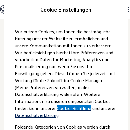
Modelle und Konfigurator
Cookie Einstellungen
Konfigurator
Modelle vergleichen
Konfiguration laden
Zum
Zum
Autosuche
Wir nutzen Cookies, um Ihnen die bestmögliche
Hauptinhalt
Footer
Elektroautos
springen
springen
Nutzung unserer Webseite zu ermöglichen und
ENERGY Sondermodelle
Nutzfahrzeuge
unsere Kommunikation mit Ihnen zu verbessern.
Auto-Schwettling-
SUV und CUV
Wir berücksichtigen hierbei Ihre Präferenzen und
Familienautos
verarbeiten Daten für Marketing, Analytics und
Kombis
GmbH | Impressum
Kompaktwagen
Personalisierung nur, wenn Sie uns Ihre
Sportwagen
Einwilligung geben. Diese können Sie jederzeit mit
& Rechtliches
Schnell verfügbare Fahrzeuge
Angebote und Produkte
Wirkung für die Zukunft im Cookie Manager
Aktuelle Angebote
(Meine Präferenzen verwalten) in der
E-Auto-Förderung
Hier finden Sie Informationen über uns
Datenschutzerklärung widerrufen. Weitere
Volkswagen Marktplatz
Informationen zu unseren eingesetzten Cookies
Die ENERGY Sondermodelle
(Auto-Schwettling-GmbH) als
Junge Gebrauchtwagen und Gebrauchtwagen
finden Sie in unserer
Cookie-Richtlinie
und unserer
verantwortlichen Anbieter von Inhalten
Volkswagen Zertifizierte Gebrauchtwagen
Datenschutzerklärung
.
und Angeboten, die auf dieser Website
Elektromobilität bei Gebrauchtwagen
Zubehör- und Serviceangebote
speziell aufgeführt sind.
Folgende Kategorien von Cookies werden durch
Saisonangebote