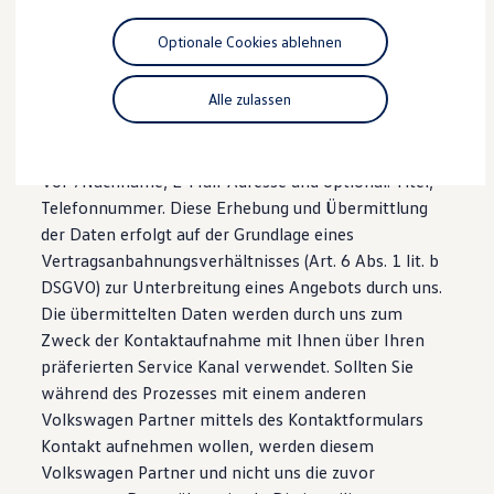
Motorenöl und Flüssigkeiten
1. Kontaktformular
Räder und Reifen
Optionale Cookies ablehnen
Pannen- und Unfallhilfe
Sie haben die Möglichkeit, über ein Kontaktformular
Economy Service
Volkswagen Teile
Alle zulassen
mit uns Kontakt aufzunehmen und eine Anfrage an
Zubehör
uns zu richten. In diesem Zusammenhang verarbeiten
Modellspezifisches Zubehör
wir folgende Daten: verpflichtend: Anrede,
Schutz und Pflege
Transport
Vor-/Nachname, E-Mail-Adresse und optional: Titel,
Entertainment und Elektronik
Telefonnummer. Diese Erhebung und Übermittlung
Individualisieren
der Daten erfolgt auf der Grundlage eines
Wallbox und Ladekabel
Digitale Extras
Vertragsanbahnungsverhältnisses (Art. 6 Abs. 1 lit. b
Dienste für Ihr Modell finden
DSGVO) zur Unterbreitung eines Angebots durch uns.
Volkswagen Apps, Login und Shop
Die übermittelten Daten werden durch uns zum
Handy und Fahrzeug verbinden
Updates für Software, Karten und Radio
Zweck der Kontaktaufnahme mit Ihnen über Ihren
Über Ihr Auto
präferierten Service Kanal verwendet. Sollten Sie
Vorgängermodelle
während des Prozesses mit einem anderen
Kundeninformationen
Volkswagen Kundenbetreuung
Volkswagen Partner mittels des Kontaktformulars
Warn- und Kontrollleuchten
Kontakt aufnehmen wollen, werden diesem
Assistenzsysteme
Volkswagen Partner und nicht uns die zuvor
Digitale Betriebsanleitung
Live Beratung