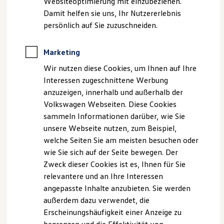
Websiteoptimierung mit einzubeziehen.
Elektrofahrzeugkonzepte
Damit helfen sie uns, Ihr Nutzererlebnis
ID. EVERY1
E-Mail:
autohaus@schwettling.de
Reichweite
persönlich auf Sie zuzuschneiden.
Reichweite der ID. Modelle
Geschäftsführerin: Janet Schwettling
Reichweite im Winter
Rekuperation
Marketing
USt.-ID: DE 154 386 076
Laden
Wir nutzen diese Cookies, um Ihnen auf Ihre
Laden unterwegs
Laden Zuhause
Interessen zugeschnittene Werbung
Handelsregister: Jena HRB 203864
Ladestationen finden
anzuzeigen, innerhalb und außerhalb der
Ladezeitensimulator
Hinweis gemäß § 36
Volkswagen Webseiten. Diese Cookies
Batterie
Sicherheit
Verbraucherstreitbeilegungsgesetz (VSBG)
sammeln Informationen darüber, wie Sie
Garantie und Lebensdauer
unsere Webseite nutzen, zum Beispiel,
Nachhaltigkeit
Wir sind zur Teilnahme an einem
welche Seiten Sie am meisten besuchen oder
Technologie
Streitbeilegungsverfahren vor einer
Kosten und Kauf
wie Sie sich auf der Seite bewegen. Der
Verbrauchskosten
Verbraucherschlichtungsstelle weder bereit noch dazu
Zweck dieser Cookies ist es, Ihnen für Sie
Kaufoptionen
verpflichtet.
relevantere und an Ihre Interessen
E-Auto-Förderung
Software und Konnektivität
angepasste Inhalte anzubieten. Sie werden
Die ID. Software 6
außerdem dazu verwendet, die
ID. Software Versionen und Updates
Datenschutzerklärung
Erscheinungshäufigkeit einer Anzeige zu
Digitale Extras
Schnittstellen zu Ihrem ID.