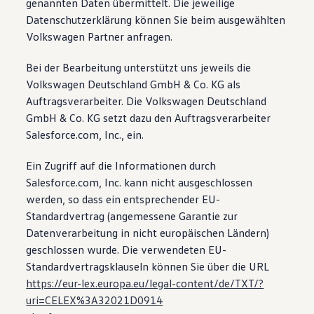
genannten Daten übermittelt. Die jeweilige
Magazin
Datenschutzerklärung können Sie beim ausgewählten
Lifestyle
Volkswagen Partner anfragen.
Transport
Familie
Elektromobilität
Bei der Bearbeitung unterstützt uns jeweils die
Volkswagen R
Volkswagen Deutschland GmbH & Co. KG als
Pannen- und Unfallhilfe
Volkswagen Kundenbetreuung
Auftragsverarbeiter. Die Volkswagen Deutschland
GmbH & Co. KG setzt dazu den Auftragsverarbeiter
Salesforce.com, Inc., ein.
Ein Zugriff auf die Informationen durch
Salesforce.com, Inc. kann nicht ausgeschlossen
werden, so dass ein entsprechender EU-
Standardvertrag (angemessene Garantie zur
Datenverarbeitung in nicht europäischen Ländern)
geschlossen wurde. Die verwendeten EU-
Standardvertragsklauseln können Sie über die URL
https://eur-lex.europa.eu/legal-content/de/TXT/?
uri=CELEX%3A32021D0914