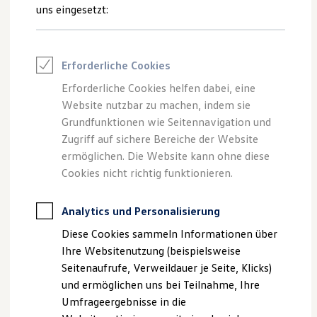
Reifenpakete
uns eingesetzt:
Leasing
Leasing-Angebote
Gebrauchtwagen Leasing
Junge Gebrauchtwagen-Leasing
Impressum
Erforderliche Cookies
Elektroauto Leasing
Kleinwagen-Leasing
Erforderliche Cookies helfen dabei, eine
Datenschutzerklärung
Leasing ohne Anzahlung
Website nutzbar zu machen, indem sie
Finanzierung
Autokredit mit Schlussrate
Grundfunktionen wie Seitennavigation und
Versicherungen und Garantien
Zugriff auf sichere Bereiche der Website
Impressum
Kfz-Versicherung
ermöglichen. Die Website kann ohne diese
Restschuldversicherungen
Garantien
Cookies nicht richtig funktionieren.
Auto-Schwettling-GmbH
Wartungsverträge
Geschäftskunden
Professional Class bei Volkswagen
Analytics und Personalisierung
Im Camisch 9
Großkunden
Diese Cookies sammeln Informationen über
Behörden
07768 Kahla
Direktkunden
Ihre Websitenutzung (beispielsweise
Sonderfahrzeuge
Seitenaufrufe, Verweildauer je Seite, Klicks)
Anpfiff zum Gewinn
Telefon: 036424 / 818-0
und ermöglichen uns bei Teilnahme, Ihre
Elektromobilität
Elektroautos
Umfrageergebnisse in die
Fax: 036424 / 818-24
ID. Tutorials