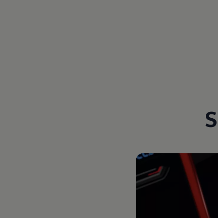
Magazin
Lifestyle
Transport
Familie
Elektromobilität
Volkswagen R
Pannen- und Unfallhilfe
Volkswagen Kundenbetreuung
S