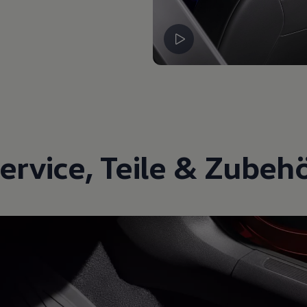
ervice
,
Teile
&
Zubeh