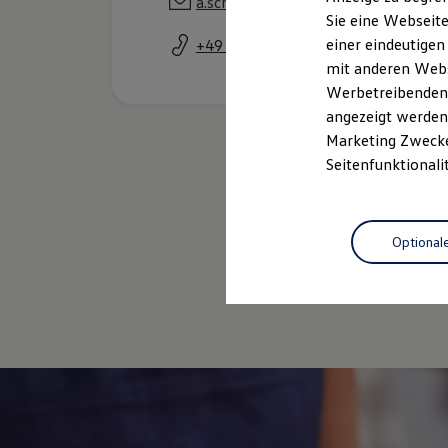
a.schroeder@aslohre.de
Elektrofahrzeugkonzepte
Sie eine Webseite
ID. EVERY1
einer eindeutigen
+49 5233 3830200
Reichweite
Reichweite der ID. Modelle
mit anderen Webse
Reichweite im Winter
Werbetreibenden,
Rekuperation
angezeigt werden 
Laden
Laden unterwegs
Marketing Zwecken
Laden Zuhause
Seitenfunktionali
Ladestationen finden
Ladezeitensimulator
Batterie
Sicherheit
Optional
Garantie und Lebensdauer
Nachhaltigkeit
Technologie
Kosten und Kauf
Verbrauchskosten
Kaufoptionen
E-Auto-Förderung
Software und Konnektivität
Die ID. Software 6
ID. Software Versionen und Updates
Digitale Extras
Schnittstellen zu Ihrem ID.