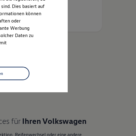
ind. Dies basiert auf
Informationen können
aften oder
evante Werbung
solcher Daten zu
 mit
k
en
ces für
Ihren
Volkswagen
ektion, Reifenwechsel oder eine andere