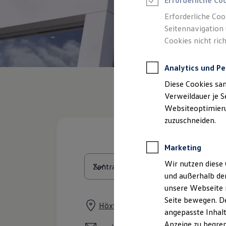
Erforderliche Co
Reifenpakete
Leasing
Erforderliche Coo
Leasing-Angebote
Seitennavigation 
Gebrauchtwagen Leasing
Cookies nicht rich
Junge Gebrauchtwagen-Leasing
Elektroauto Leasing
Kleinwagen-Leasing
Analytics und Pe
Leasing ohne Anzahlung
Finanzierung
Diese Cookies sa
Autokredit mit Schlussrate
Versicherungen und Garantien
Verweildauer je S
Kfz-Versicherung
Websiteoptimierun
Restschuldversicherungen
zuzuschneiden.
Garantien
Wartungsverträge
Geschäftskunden
Marketing
Professional Class bei Volkswagen
Großkunden
Wir nutzen diese 
Behörden
und außerhalb de
Direktkunden
Sonderfahrzeuge
unsere Webseite n
Anpfiff zum Gewinn
Seite bewegen. De
Elektromobilität
Höxterstraße 44, 32839 Steinheim
angepasste Inhalt
Elektroautos
ID. Tutorials
Anzeige zu begren