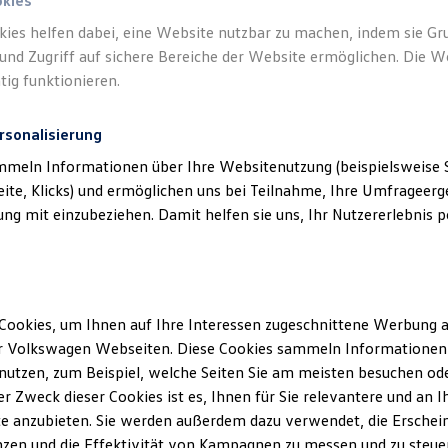
okies
kies helfen dabei, eine Website nutzbar zu machen, indem sie G
Verantwort
und Zugriff auf sichere Bereiche der Website ermöglichen. Die W
Lohre Gm
tig funktionieren.
rsonalisierung
mmeln Informationen über Ihre Websitenutzung (beispielsweise S
eite, Klicks) und ermöglichen uns bei Teilnahme, Ihre Umfrageerge
g mit einzubeziehen. Damit helfen sie uns, Ihr Nutzererlebnis pe
Cookies, um Ihnen auf Ihre Interessen zugeschnittene Werbung a
Unsere Abteilungen
r Volkswagen Webseiten. Diese Cookies sammeln Informationen 
utzen, zum Beispiel, welche Seiten Sie am meisten besuchen oder
Montag
-
Freitag
07:45
-
17:00
Uhr
r Zweck dieser Cookies ist es, Ihnen für Sie relevantere und an I
Samstag
Geschlossen
e anzubieten. Sie werden außerdem dazu verwendet, die Erschein
Sonntag
Geschlossen
zen und die Effektivität von Kampagnen zu messen und zu steuern