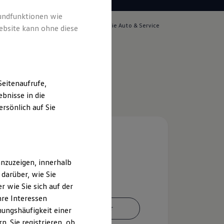
rundfunktionen wie
lich für die Inhalte auf dieser Seite ist die Auto & Service
ebsite kann ohne diese
bH
(
Impressum & Rechtliches
)
eitenaufrufe,
bnisse in die
rsönlich auf Sie
nzuzeigen, innerhalb
darüber, wie Sie
 wie Sie sich auf der
hre Interessen
Ansprechpartner
ungshäufigkeit einer
. Sie registrieren, ob