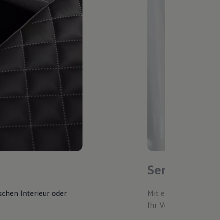
Service-Ter
schen Interieur oder
Mit einem bevorzugte
Ihr Volkswagen autom