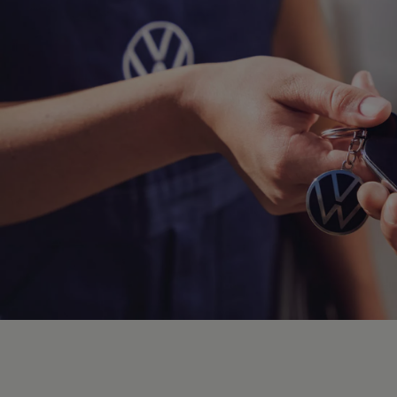
Hybridautos
Marke und Erlebnis
Volkswagen R und R Experience
R-Modelle
R Experience
Driving Experience
Volkswagen entdecken
Werkbesichtigung
Factory visit
Lifestyle Shop
T-Roc Kollektion
Golf Kollektion
ID. Kollektion
Volkswagen Kollektion
R-Kollektion
GTI Kollektion
Fußball Drop
we drive football
#wedriveproud
Besitzer und Service
myVolkswagen
Software Updates
Service und Ersatzteile
Inspektion und HU/AU
Reparaturen und Checks