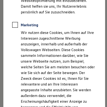
Websiteoptimierung mit einzubeziehen.
Elektrofahrzeugkonzepte
Damit helfen sie uns, Ihr Nutzererlebnis
ID. EVERY1
Reichweite
persönlich auf Sie zuzuschneiden.
Ihre
nächsten
Reichweite der ID. Modelle
Reichweite im Winter
Schritte
Rekuperation
Marketing
Laden
Wir nutzen diese Cookies, um Ihnen auf Ihre
Laden unterwegs
Laden Zuhause
Interessen zugeschnittene Werbung
Ladestationen finden
anzuzeigen, innerhalb und außerhalb der
Ladezeitensimulator
Volkswagen Webseiten. Diese Cookies
Batterie
Probefahrt vereinbaren
Sicherheit
sammeln Informationen darüber, wie Sie
Garantie und Lebensdauer
unsere Webseite nutzen, zum Beispiel,
Nachhaltigkeit
welche Seiten Sie am meisten besuchen oder
Technologie
Kosten und Kauf
wie Sie sich auf der Seite bewegen. Der
Verbrauchskosten
Zweck dieser Cookies ist es, Ihnen für Sie
Fahrzeugangebot anfordern
Kaufoptionen
relevantere und an Ihre Interessen
E-Auto-Förderung
Software und Konnektivität
angepasste Inhalte anzubieten. Sie werden
Die ID. Software 6
außerdem dazu verwendet, die
ID. Software Versionen und Updates
Erscheinungshäufigkeit einer Anzeige zu
Digitale Extras
Servicetermin buchen
Schnittstellen zu Ihrem ID.