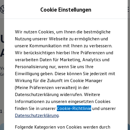
Modelle und Konfigurator
Cookie Einstellungen
Konfigurator
Modelle vergleichen
Konfiguration laden
Zum
Zum
Autosuche
Wir nutzen Cookies, um Ihnen die bestmögliche
Hauptinhalt
Footer
Elektroautos
Unsere aktuellen
springen
springen
Nutzung unserer Webseite zu ermöglichen und
ENERGY Sondermodelle
Nutzfahrzeuge
unsere Kommunikation mit Ihnen zu verbessern.
Angebote und mehr
SUV und CUV
Wir berücksichtigen hierbei Ihre Präferenzen und
Familienautos
verarbeiten Daten für Marketing, Analytics und
Kombis
Kompaktwagen
Personalisierung nur, wenn Sie uns Ihre
Verantwortlich für die Inhalte auf dieser Seite ist die Auto & Service PIA
Sportwagen
Einwilligung geben. Diese können Sie jederzeit mit
GmbH
(
Impressum & Rechtliches
)
Schnell verfügbare Fahrzeuge
Angebote und Produkte
Wirkung für die Zukunft im Cookie Manager
Aktuelle Angebote
(Meine Präferenzen verwalten) in der
E-Auto-Förderung
Datenschutzerklärung widerrufen. Weitere
Volkswagen Marktplatz
Gebrauchtwagen
Informationen zu unseren eingesetzten Cookies
Die ENERGY Sondermodelle
Junge Gebrauchtwagen und Gebrauchtwagen
finden Sie in unserer
Cookie-Richtlinie
und unserer
1
Angebot
Volkswagen Zertifizierte Gebrauchtwagen
Datenschutzerklärung
.
Elektromobilität bei Gebrauchtwagen
Zubehör- und Serviceangebote
Folgende Kategorien von Cookies werden durch
Saisonangebote