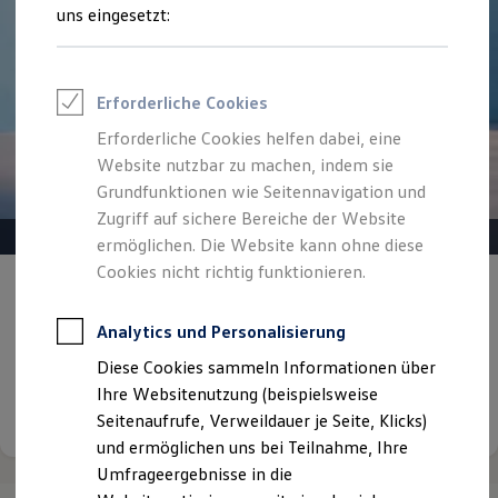
Reifenpakete
uns eingesetzt:
Leasing
Leasing-Angebote
Gebrauchtwagen Leasing
Junge Gebrauchtwagen-Leasing
Erforderliche Cookies
Elektroauto Leasing
Kleinwagen-Leasing
Erforderliche Cookies helfen dabei, eine
Leasing ohne Anzahlung
Website nutzbar zu machen, indem sie
Finanzierung
Autokredit mit Schlussrate
Grundfunktionen wie Seitennavigation und
Versicherungen und Garantien
Zugriff auf sichere Bereiche der Website
Kfz-Versicherung
ermöglichen. Die Website kann ohne diese
Restschuldversicherungen
Garantien
Cookies nicht richtig funktionieren.
Gepflegt, geprüft und für gut befunden.
Wartungsverträge
Geschäftskunden
Volkswagen Zertifizierte
Professional Class bei Volkswagen
Analytics und Personalisierung
Gebrauchtwagen.
Großkunden
Diese Cookies sammeln Informationen über
Behörden
Direktkunden
Ihre Websitenutzung (beispielsweise
Details ansehen
Sonderfahrzeuge
Seitenaufrufe, Verweildauer je Seite, Klicks)
Anpfiff zum Gewinn
und ermöglichen uns bei Teilnahme, Ihre
Elektromobilität
Elektroautos
Umfrageergebnisse in die
ID. Tutorials