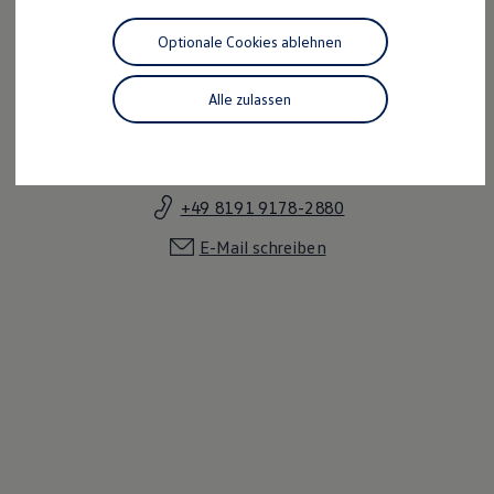
Motorenöl und Flüssigkeiten
Räder und Reifen
Optionale Cookies ablehnen
Pannen- und Unfallhilfe
Economy Service
Volkswagen Teile
Alle zulassen
Zubehör
Frank Zingler
Modellspezifisches Zubehör
Schutz und Pflege
Verkaufsleitung
Transport
Entertainment und Elektronik
+49 8191 9178-2880
Individualisieren
Wallbox und Ladekabel
E-Mail schreiben
Digitale Extras
Dienste für Ihr Modell finden
Volkswagen Apps, Login und Shop
Handy und Fahrzeug verbinden
Updates für Software, Karten und Radio
Über Ihr Auto
Vorgängermodelle
Kundeninformationen
Volkswagen Kundenbetreuung
Warn- und Kontrollleuchten
Assistenzsysteme
Digitale Betriebsanleitung
Live Beratung