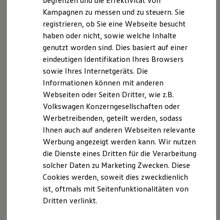
begrenzen und die Effektivität von
Hybridautos
Kampagnen zu messen und zu steuern. Sie
Marke und Erlebnis
registrieren, ob Sie eine Webseite besucht
Volkswagen R und R Experience
R-Modelle
haben oder nicht, sowie welche Inhalte
R Experience
genutzt worden sind. Dies basiert auf einer
Driving Experience
Serviceanfrage stellen
eindeutigen Identifikation Ihres Browsers
Volkswagen entdecken
Werkbesichtigung
sowie Ihres Internetgeräts. Die
Factory visit
Informationen können mit anderen
Lifestyle Shop
Webseiten oder Seiten Dritter, wie z.B.
T-Roc Kollektion
Golf Kollektion
Ihre Ansprechpartner
bei Auto &
Volkswagen Konzerngesellschaften oder
ID. Kollektion
Werbetreibenden, geteilt werden, sodass
Volkswagen Kollektion
Service PIA Landsberg
Ihnen auch auf anderen Webseiten relevante
R-Kollektion
GTI Kollektion
Werbung angezeigt werden kann. Wir nutzen
Fußball Drop
E-Mail schreiben
die Dienste eines Dritten für die Verarbeitung
we drive football
solcher Daten zu Marketing Zwecken. Diese
#wedriveproud
+49 8191 91780
Besitzer und Service
Cookies werden, soweit dies zweckdienlich
myVolkswagen
ist, oftmals mit Seitenfunktionalitäten von
Software Updates
Dritten verlinkt.
Service und Ersatzteile
Inspektion und HU/AU
Reparaturen und Checks