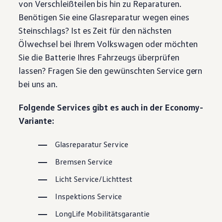
von Verschleißteilen bis hin zu Reparaturen.
Magazin
Benötigen Sie eine Glasreparatur wegen eines
Lifestyle
Transport
Steinschlags? Ist es Zeit für den nächsten
Familie
Ölwechsel bei Ihrem
Volkswagen
oder möchten
Elektromobilität
Volkswagen R
Sie die Batterie Ihres Fahrzeugs überprüfen
Pannen- und Unfallhilfe
lassen? Fragen Sie den gewünschten
Service
gern
Volkswagen Kundenbetreuung
bei uns an.
Folgende Services gibt es auch in der Economy-
Variante:
Glasreparatur
Service
Bremsen
Service
Licht
Service
/Lichttest
Inspektions
Service
LongLife
Mobilitätsgarantie