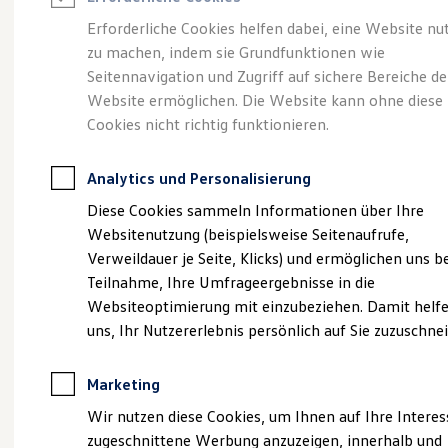
Reifenpakete
Leasing
Erforderliche Cookies helfen dabei, eine Website nu
Leasing-Angebote
zu machen, indem sie Grundfunktionen wie
Volkswagen Economy
Gebrauchtwagen Leasing
Seitennavigation und Zugriff auf sichere Bereiche de
Junge Gebrauchtwagen-Leasing
Elektroauto Leasing
Website ermöglichen. Die Website kann ohne diese
Service
Rabattaktion
Kleinwagen-Leasing
Cookies nicht richtig funktionieren.
Leasing ohne Anzahlung
Finanzierung
Autokredit mit Schlussrate
Analytics und Personalisierung
Versicherungen und Garantien
Kfz-Versicherung
Diese Cookies sammeln Informationen über Ihre
Restschuldversicherungen
Websitenutzung (beispielsweise Seitenaufrufe,
Garantien
Verweildauer je Seite, Klicks) und ermöglichen uns b
Wartungsverträge
Geschäftskunden
Teilnahme, Ihre Umfrageergebnisse in die
Professional Class bei Volkswagen
Websiteoptimierung mit einzubeziehen. Damit helfe
Großkunden
uns, Ihr Nutzererlebnis persönlich auf Sie zuzuschne
Behörden
Direktkunden
Sonderfahrzeuge
Marketing
Anpfiff zum Gewinn
Elektromobilität
Wir nutzen diese Cookies, um Ihnen auf Ihre Intere
Elektroautos
zugeschnittene Werbung anzuzeigen, innerhalb und
ID. Tutorials