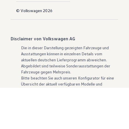
© Volkswagen 2026
Disclaimer von Volkswagen AG
Die in dieser Darstellung gezeigten Fahrzeuge und
Ausstattungen können in einzelnen Details vom
aktuellen deutschen Lieferprogramm abweichen.
Abgebildet sind teilweise Sonderausstattungen der
Fahrzeuge gegen Mehrpreis.
Bitte beachten Sie auch unseren Konfigurator für eine
Übersicht der aktuell verfügbaren Modelle und
Ausstattungen.
Die angegebenen Verbrauchs- und Emissionswerte
beziehen sich nicht auf ein einzelnes Fahrzeug und sind
nicht Bestandteil des Angebots, sondern dienen allein
Vergleichszwecken zwischen den verschiedenen
Fahrzeugtypen. Zusatzausstattungen und
Zubehör