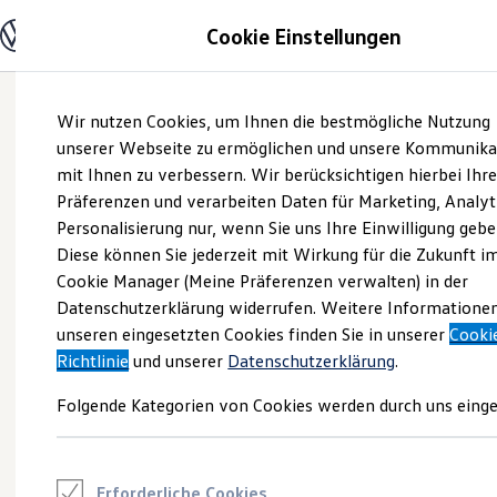
Modelle und Konfigurator
Cookie Einstellungen
Konfigurator
Modelle vergleichen
Konfiguration laden
Zum
Zum
Autosuche
Wir nutzen Cookies, um Ihnen die bestmögliche Nutzung
Hauptinhalt
Footer
Elektroautos
springen
springen
unserer Webseite zu ermöglichen und unsere Kommunika
ENERGY Sondermodelle
Nutzfahrzeuge
mit Ihnen zu verbessern. Wir berücksichtigen hierbei Ihr
SUV und CUV
Präferenzen und verarbeiten Daten für Marketing, Analyt
Familienautos
Personalisierung nur, wenn Sie uns Ihre Einwilligung gebe
Kombis
Kompaktwagen
Diese können Sie jederzeit mit Wirkung für die Zukunft i
Sportwagen
Cookie Manager (Meine Präferenzen verwalten) in der
Schnell verfügbare Fahrzeuge
Angebote und Produkte
Datenschutzerklärung widerrufen. Weitere Informatione
Aktuelle Angebote
unseren eingesetzten Cookies finden Sie in unserer
Cooki
E-Auto-Förderung
Richtlinie
und unserer
Datenschutzerklärung
.
Volkswagen Marktplatz
Die ENERGY Sondermodelle
Folgende Kategorien von Cookies werden durch uns einge
Junge Gebrauchtwagen und Gebrauchtwagen
Volkswagen Zertifizierte Gebrauchtwagen
Elektromobilität bei Gebrauchtwagen
Zubehör- und Serviceangebote
Saisonangebote
Erforderliche Cookies