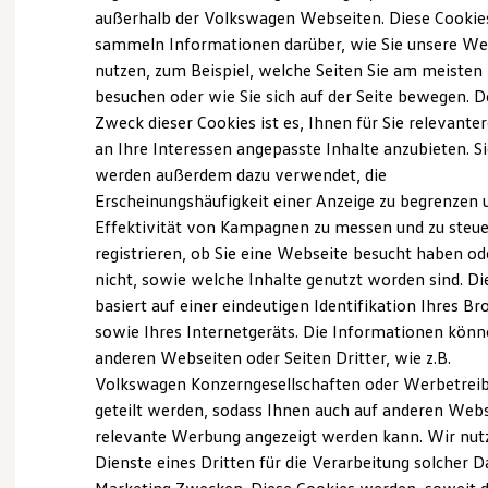
Elektrofahrzeugkonzepte
außerhalb der Volkswagen Webseiten. Diese Cookie
(
Impressum & Rechtliches
)
ID. EVERY1
sammeln Informationen darüber, wie Sie unsere We
Reichweite
nutzen, zum Beispiel, welche Seiten Sie am meisten
Reichweite der ID. Modelle
Was ist der Economy Service
Reichweite im Winter
besuchen oder wie Sie sich auf der Seite bewegen. D
und wer kann ihn nutzen?
Rekuperation
Zweck dieser Cookies ist es, Ihnen für Sie relevante
Laden
an Ihre Interessen angepasste Inhalte anzubieten. S
Laden unterwegs
Laden Zuhause
Ältere Volkswagen haben einen anderen
werden außerdem dazu verwendet, die
Ladestationen finden
Servicebedarf als neue Fahrzeuge. Der Economy
Erscheinungshäufigkeit einer Anzeige zu begrenzen 
Ladezeitensimulator
Service ist speziell für Volkswagen Modelle
Effektivität von Kampagnen zu messen und zu steue
Batterie
Sicherheit
entwickelt worden, die älter als vier Jahre sind. Er
registrieren, ob Sie eine Webseite besucht haben od
Garantie und Lebensdauer
bietet Ihnen ein vielfältiges Leistungsspektrum mit
nicht, sowie welche Inhalte genutzt worden sind. Di
Nachhaltigkeit
zeitwertgerechtem Service und hoher
basiert auf einer eindeutigen Identifikation Ihres B
Technologie
Kosten und Kauf
Ersatzteilqualität. Die Leistungen sind durch
sowie Ihres Internetgeräts. Die Informationen kön
Verbrauchskosten
Fachwissen, Volkswagen Teile und langjährige
anderen Webseiten oder Seiten Dritter, wie z.B.
Kaufoptionen
Erfahrung genau auf Ihr Fahrzeug abgestimmt und
Volkswagen Konzerngesellschaften oder Werbetrei
E-Auto-Förderung
Software und Konnektivität
decken nahezu alle Services ab. Die Preise sind
geteilt werden, sodass Ihnen auch auf anderen Web
Die ID. Software 6
speziell auf das Alter Ihres Fahrzeugs ausgelegt. Bei
relevante Werbung angezeigt werden kann. Wir nut
ID. Software Versionen und Updates
der Durchführung der im Serviceplan
Dienste eines Dritten für die Verarbeitung solcher D
Digitale Extras
Schnittstellen zu Ihrem ID.
vorgeschriebenen Leistungen wird auch die LongLife