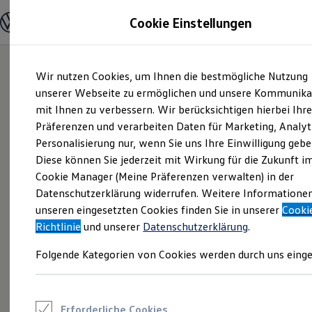
Modelle und Konfigurator
Cookie Einstellungen
Konfigurator
Modelle vergleichen
Konfiguration laden
Zum
Zum
Autosuche
Wir nutzen Cookies, um Ihnen die bestmögliche Nutzung
Hauptinhalt
Footer
Elektroautos
springen
springen
unserer Webseite zu ermöglichen und unsere Kommunika
ENERGY Sondermodelle
Nutzfahrzeuge
mit Ihnen zu verbessern. Wir berücksichtigen hierbei Ihr
SUV und CUV
Präferenzen und verarbeiten Daten für Marketing, Analyt
Familienautos
Personalisierung nur, wenn Sie uns Ihre Einwilligung gebe
Kombis
Kompaktwagen
Diese können Sie jederzeit mit Wirkung für die Zukunft i
Sportwagen
Cookie Manager (Meine Präferenzen verwalten) in der
Schnell verfügbare Fahrzeuge
Angebote und Produkte
Datenschutzerklärung widerrufen. Weitere Informatione
Aktuelle Angebote
unseren eingesetzten Cookies finden Sie in unserer
Cooki
E-Auto-Förderung
Richtlinie
und unserer
Datenschutzerklärung
.
Volkswagen Marktplatz
Die ENERGY Sondermodelle
Folgende Kategorien von Cookies werden durch uns einge
Junge Gebrauchtwagen und Gebrauchtwagen
Volkswagen Zertifizierte Gebrauchtwagen
Elektromobilität bei Gebrauchtwagen
Zubehör- und Serviceangebote
Saisonangebote
Erforderliche Cookies