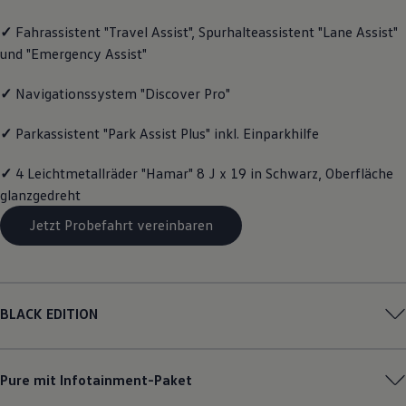
Magazin
✓
Fahrassistent "Travel Assist", Spurhalteassistent "Lane Assist"
Lifestyle
Transport
und "Emergency Assist"
Familie
Elektromobilität
✓
Navigationssystem "Discover Pro"
Volkswagen R
Pannen- und Unfallhilfe
Volkswagen Kundenbetreuung
✓
Parkassistent "Park Assist Plus" inkl. Einparkhilfe
✓
4 Leichtmetallräder "Hamar" 8 J x 19 in Schwarz, Oberfläche
glanzgedreht
Jetzt Probefahrt vereinbaren
BLACK EDITION
Pure mit Infotainment-Paket