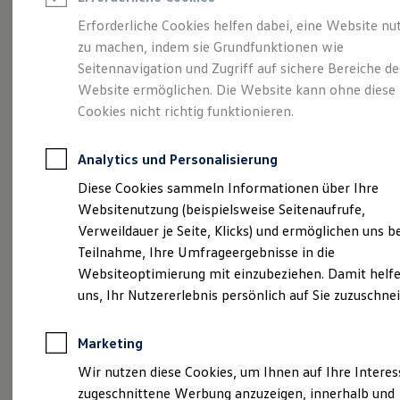
Reifenpakete
Leasing
Erforderliche Cookies helfen dabei, eine Website nu
Leasing-Angebote
zu machen, indem sie Grundfunktionen wie
Vollelektrisch.
Gebrauchtwagen Leasing
Seitennavigation und Zugriff auf sichere Bereiche de
Junge Gebrauchtwagen-Leasing
Elektroauto Leasing
Website ermöglichen. Die Website kann ohne diese
Vielseitig. Und sehr
Kleinwagen-Leasing
Cookies nicht richtig funktionieren.
Leasing ohne Anzahlung
viel Platz.
Der ID.4
Finanzierung
Autokredit mit Schlussrate
Analytics und Personalisierung
Versicherungen und Garantien
Kfz-Versicherung
Diese Cookies sammeln Informationen über Ihre
Restschuldversicherungen
Websitenutzung (beispielsweise Seitenaufrufe,
Garantien
Verweildauer je Seite, Klicks) und ermöglichen uns b
Wartungsverträge
Geschäftskunden
Teilnahme, Ihre Umfrageergebnisse in die
Professional Class bei Volkswagen
Websiteoptimierung mit einzubeziehen. Damit helfe
Großkunden
uns, Ihr Nutzererlebnis persönlich auf Sie zuzuschne
Behörden
Direktkunden
Sonderfahrzeuge
(
Impressum & Rechtliches
)
Marketing
Anpfiff zum Gewinn
Elektromobilität
Wir nutzen diese Cookies, um Ihnen auf Ihre Intere
Elektroautos
zugeschnittene Werbung anzuzeigen, innerhalb und
ID. Tutorials