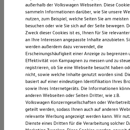
Elektrofahrzeugkonzepte
außerhalb der Volkswagen Webseiten. Diese Cookie
ID. EVERY1
sammeln Informationen darüber, wie Sie unsere We
Reichweite
Probefahrt vereinbaren
nutzen, zum Beispiel, welche Seiten Sie am meisten
Reichweite der ID. Modelle
Reichweite im Winter
besuchen oder wie Sie sich auf der Seite bewegen. D
Rekuperation
Zweck dieser Cookies ist es, Ihnen für Sie relevante
Laden
an Ihre Interessen angepasste Inhalte anzubieten. S
Laden unterwegs
Laden Zuhause
werden außerdem dazu verwendet, die
Fahrzeugangebot anfordern
Ladestationen finden
Erscheinungshäufigkeit einer Anzeige zu begrenzen 
Ladezeitensimulator
Effektivität von Kampagnen zu messen und zu steue
Batterie
Sicherheit
registrieren, ob Sie eine Webseite besucht haben od
Garantie und Lebensdauer
nicht, sowie welche Inhalte genutzt worden sind. Di
Nachhaltigkeit
Servicetermin buchen
basiert auf einer eindeutigen Identifikation Ihres B
Technologie
Kosten und Kauf
sowie Ihres Internetgeräts. Die Informationen kön
Verbrauchskosten
anderen Webseiten oder Seiten Dritter, wie z.B.
Kaufoptionen
Volkswagen Konzerngesellschaften oder Werbetrei
E-Auto-Förderung
Software und Konnektivität
geteilt werden, sodass Ihnen auch auf anderen Web
Serviceanfrage stellen
Die ID. Software 6
relevante Werbung angezeigt werden kann. Wir nut
ID. Software Versionen und Updates
Dienste eines Dritten für die Verarbeitung solcher D
Digitale Extras
Schnittstellen zu Ihrem ID.