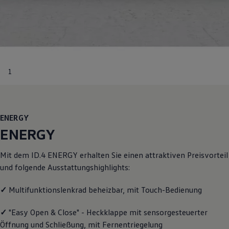
Motorenöl und Flüssigkeiten
Räder und Reifen
Pannen- und Unfallhilfe
Economy Service
Volkswagen Teile
Zubehör
Modellspezifisches Zubehör
1
Schutz und Pflege
Transport
Entertainment und Elektronik
Individualisieren
Wallbox und Ladekabel
ENERGY
Digitale Extras
Dienste für Ihr Modell finden
ENERGY
Volkswagen Apps, Login und Shop
Handy und Fahrzeug verbinden
Mit dem
ID.4
ENERGY
erhalten Sie einen attraktiven Preisvorteil
Updates für Software, Karten und Radio
Über Ihr Auto
und folgende Ausstattungshighlights:
Vorgängermodelle
Kundeninformationen
✓
Multifunktionslenkrad beheizbar, mit Touch-Bedienung
Volkswagen Kundenbetreuung
Warn- und Kontrollleuchten
Assistenzsysteme
✓
"Easy Open & Close" - Heckklappe mit sensorgesteuerter
Digitale Betriebsanleitung
Öffnung und Schließung, mit Fernentriegelung
Live Beratung